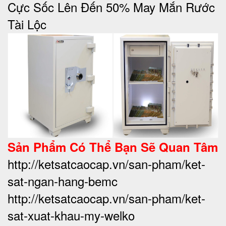
Cực Sốc Lên Đến 50%‎ May Mắn Rước
Tài Lộc
Sản Phẩm Có Thể Bạn Sẽ Quan Tâm
http://ketsatcaocap.vn/san-pham/ket-
sat-ngan-hang-bemc
http://ketsatcaocap.vn/san-pham/ket-
sat-xuat-khau-my-welko