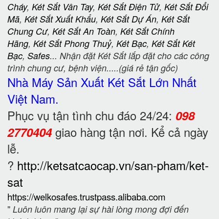
Cháy
,
Két Sắt Vân Tay
,
Két Sắt Điện Tử
,
Két Sắt Đổi
Mã
,
Két Sắt Xuất Khẩu
,
Két Sắt Dự Án
,
Két Sắt
Chung Cư
,
Két Sắt An Toàn
,
Két Sắt Chính
Hãng
,
Két Sắt Phong Thuỷ
,
Két Bạc
,
Két Sắt Két
Bạc
,
Safes
... Nhận đặt Két Sắt lắp đặt cho các công
trình chung cư, bệnh viện.....(giá rẻ tận gốc)
Nhà Máy Sản Xuất Két Sắt
Lớn Nhất
Việt Nam.
Phục vụ tận tình chu đáo 24/24:
098
giao hàng tận nơi. Kể cả ngày
2770404
lễ.
?
http://ketsatcaocap.vn/san-pham/ket-
sat
https://welkosafes.trustpass.alibaba.com
"
Luôn luôn mang lại sự hài lòng mong đợi đến