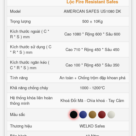
Lộc‎ Fire Resistant Safes
Model
AMERICAN SAFES US1080 DK
Trọng lượng
500 ± 10Kg
Kích thước ngoài ( C *
Cao 1080 * Rộng 600 * Sâu 600
R * S ) mm
Kích thước sử dụng ( C
Cao 710 * Rộng 450 * Sâu 450
* R * S ) mm
Kích thước ngăn kéo (
Cao 100 * Rộng 450 * Sâu 350
C * R * S ) mm
Tính năng
An toàn + Chống trộm đập khoan phá
Khả năng chống cháy
1000 - 1200°C
Hệ thống khóa liên hoàn
Khoá Đổi Mã - Chìa khoá - Tay Cầm
thông minh
Đen
Xanh
Nâu
Đỏ
Trắng
Mầu sắc
Thương hiệu
WELKO Safes
Bảo hành
10 Năm