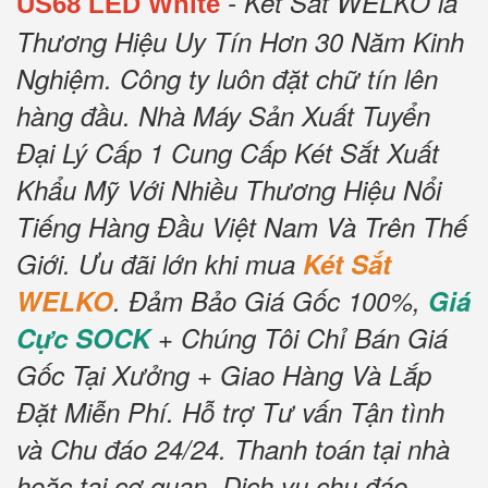
- Két Sắt WELKO là
US68 LED White
Thương Hiệu Uy Tín Hơn 30 Năm Kinh
Nghiệm.
Công ty luôn đặt chữ tín lên
hàng đầu.
Nhà Máy Sản Xuất Tuyển
Đại Lý Cấp 1 Cung Cấp Két Sắt Xuất
Khẩu Mỹ Với Nhiều Thương Hiệu Nổi
Tiếng Hàng Đầu Việt Nam Và Trên Thế
Giới.
Ưu đãi lớn khi mua
Két Sắt
WELKO
.
Đảm Bảo Giá Gốc 100%,
Giá
Cực SOCK
+ Chúng Tôi Chỉ Bán Giá
Gốc Tại Xưởng + Giao Hàng Và Lắp
Đặt Miễn Phí
.
Hỗ trợ Tư vấn Tận tình
và Chu đáo 24/24.
Thanh toán tại nhà
hoặc tại cơ quan.
Dịch vụ chu đáo