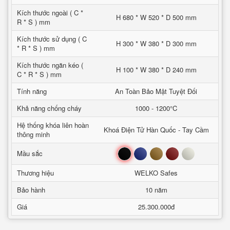
Kích thước ngoài ( C *
H 680 * W 520 * D 500 mm
R * S ) mm
Kích thước sử dụng ( C
H 300 * W 380 * D 300 mm
* R * S ) mm
Kích thước ngăn kéo (
H 100 * W 380 * D 240 mm
C * R * S ) mm
Tính năng
An Toàn Bảo Mật Tuyệt Đối
Khả năng chống cháy
1000 - 1200°C
Hệ thống khóa liên hoàn
Khoá Điện Tử Hàn Quốc - Tay Cầm
thông minh
Đen
Xanh
Nâu
Đỏ
Trắng
Mầu sắc
Thương hiệu
WELKO Safes
Bảo hành
10 năm
Giá
25.300.000đ