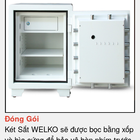
Đóng Gói
Két Sắt WELKO sẽ được bọc bằng xốp
và bìa cứng để bảo vệ bàn phím trước