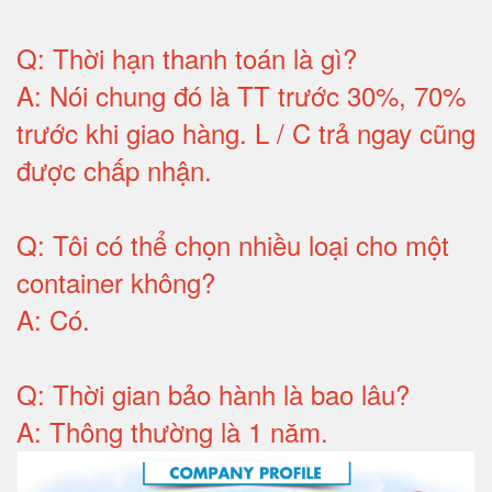
Q:
Thời hạn thanh toán là gì
?
A:
Nói chung đó là TT trước 30%, 70%
trước khi giao hàng.
L / C trả ngay cũng
được chấp nhận
.
Q:
Tôi có thể chọn nhiều loại cho một
container không
?
A:
Có
.
Q: T
hời gian bảo hành
là bao lâu?
A: Thông thường là 1 năm.