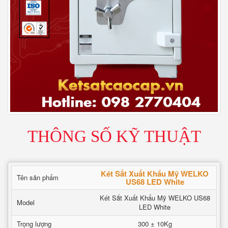
THÔNG SỐ KỸ THUẬT
Két Sắt Xuất Khẩu Mỹ WELKO
Tên sản phẩm
US68 LED White
Két Sắt Xuất Khẩu Mỹ WELKO US68
Model
LED White
Trọng lượng
300 ± 10Kg