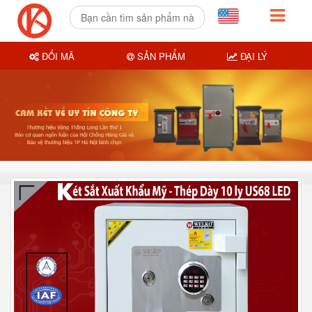
ĐỔI MÃ
SẢN PHẨM
ĐẠI LÝ