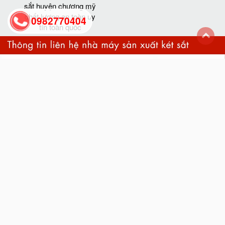
sắt huyện chương mỹ
chất lượng an toàn uy
0982770404
tín toàn quốc
back
to
top