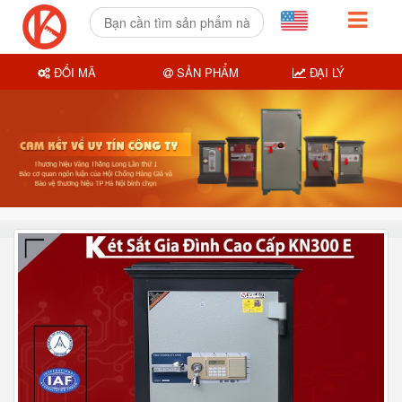
ĐỔI MÃ
SẢN PHẨM
ĐẠI LÝ