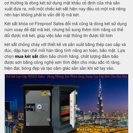
cơ thường là dòng két sử dụng mật khẩu cố định của nhà sản
xuất đưa ra, mỗi một chiếc két sắt hiện nay đều có một mã riêng
nên bạn không phải lo vấn đề lộ mã két.
Két sắt khóa cơ Fireproof Safes đổi mã cũng là dòng két sử dụng
núm xoay để đặt mã két, nhưng bổ sung thêm tính năng có thể
đổi được mã két, giúp việc bảo mật thông tin được tốt hơn
két sắt chống cháy với thiết kế và sản xuất bằng thép cao cấp và
đúc, dập hạn chế mối hàn tăng tính năng an toàn, bảo mật. Lựa
chọn
mua két sắt
đảm bảo chính hãng, chất lượng đảm bảo
được sơn bằng công nghệ sơn tĩnh điện cho màu sắc rõ ràng,
hiện đại, bóng đẹp và tạo cảm giác sần sần khi sờ tay vào.