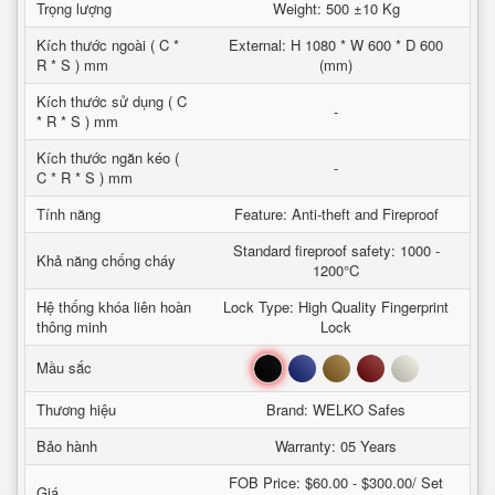
Trọng lượng
Weight: 500 ±10 Kg
Kích thước ngoài ( C *
External: H 1080 * W 600 * D 600
R * S ) mm
(mm)
Kích thước sử dụng ( C
-
* R * S ) mm
Kích thước ngăn kéo (
-
C * R * S ) mm
Tính năng
Feature: Anti-theft and Fireproof
Standard fireproof safety: 1000 -
Khả năng chống cháy
1200°C
Hệ thống khóa liên hoàn
Lock Type: High Quality Fingerprint
thông minh
Lock
Đen
Xanh
Nâu
Đỏ
Trắng
Mầu sắc
Thương hiệu
Brand: WELKO Safes
Bảo hành
Warranty: 05 Years
FOB Price: $60.00 - $300.00/ Set
Giá