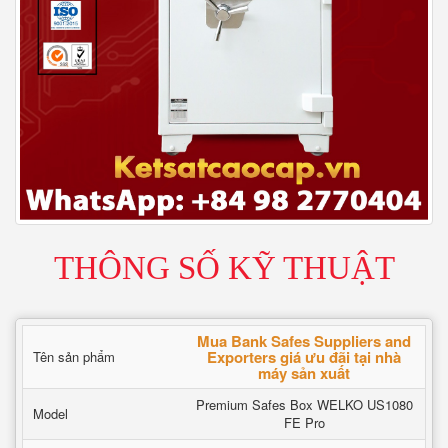
THÔNG SỐ KỸ THUẬT
Mua Bank Safes Suppliers and
Exporters giá ưu đãi tại nhà
Tên sản phẩm
máy sản xuất
Premium Safes Box WELKO US1080
Model
FE Pro