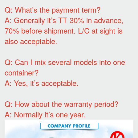
Q: What’s the payment term?
A: Generally it’s TT 30% in advance,
70% before shipment. L/C at sight is
also acceptable.
Q: Can I mix several models into one
container?
A: Yes, it’s acceptable.
Q: How about the warranty period?
A: Normally it’s one year.