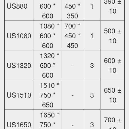
390 ±
US880
600 *
450 *
1
10
600
350
1080 *
700 *
500 ±
US1080
600 *
450 *
1
10
600
450
1320 *
600 ±
US1320
600 *
-
3
10
600
1510 *
650 ±
US1510
750 *
-
3
10
650
1650 *
700 ±
US1650
750 *
-
3