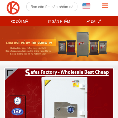
ĐỔI MÃ
SẢN PHẨM
ĐẠI LÝ