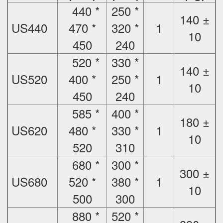
440 *
250 *
140 ±
US440
470 *
320 *
1
10
450
240
520 *
330 *
140 ±
US520
400 *
250 *
1
10
450
240
585 *
400 *
180 ±
US620
480 *
330 *
1
10
520
310
680 *
300 *
300 ±
US680
520 *
380 *
1
10
500
300
880 *
520 *