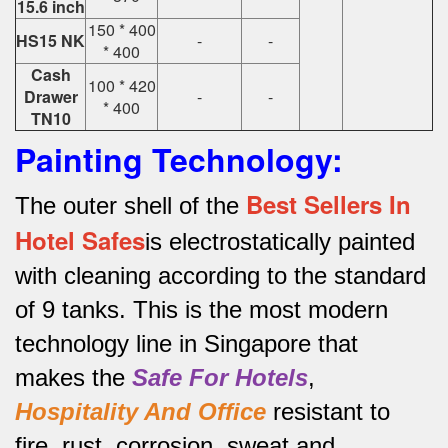
15.6 inch
150 * 400
HS15 NK
-
-
* 400
Cash
100 * 420
Drawer
-
-
* 400
TN10
Painting Technology:
Best Sellers In
The outer shell of the
Hotel Safes
is electrostatically painted
with cleaning according to the standard
of 9 tanks.
This is the most modern
technology line in Singapore that
makes the
Safe For Hotels
,
Hospitality And Office
resistant to
fire, rust, corrosion, sweat and