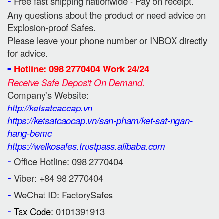
Free fast shipping nationwide - Pay on receipt.
Any questions about the product or need advice on
Explosion-proof Safes.
Please leave your phone number or INBOX directly
for advice.
-
Hotline: 098 2770404 Work 24/24
Receive Safe Deposit On Demand.
Company's Website:
http://ketsatcaocap.vn
https://ketsatcaocap.vn/san-pham/ket-sat-ngan-
hang-bemc
https://welkosafes.trustpass.alibaba.com
-
Office Hotline: 098 2770404
-
Viber: +84 98 2770404
-
WeChat ID: FactorySafes
-
Tax Code
: 0101391913