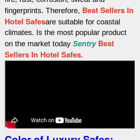
Best Sellers In
fingerprints.
Therefore,
Hotel Safes
are suitable for coastal
climates.
Is the most popular product
Best
on the market today
Sentry
Sellers In Hotel Safes
.
Color of Luxury Safes
: