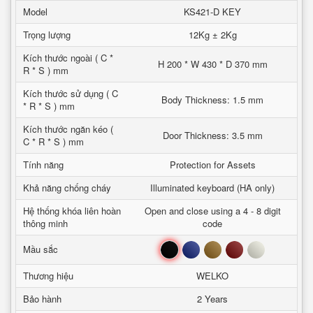
Model
KS421-D KEY
Trọng lượng
12Kg ± 2Kg
Kích thước ngoài ( C *
H 200 * W 430 * D 370 mm
R * S ) mm
Kích thước sử dụng ( C
Body Thickness: 1.5 mm
* R * S ) mm
Kích thước ngăn kéo (
Door Thickness: 3.5 mm
C * R * S ) mm
Tính năng
Protection for Assets
Khả năng chống cháy
Illuminated keyboard (HA only)
Hệ thống khóa liên hoàn
Open and close using a 4 - 8 digit
thông minh
code
Đen
Xanh
Nâu
Đỏ
Trắng
Mầu sắc
Thương hiệu
WELKO
Bảo hành
2 Years