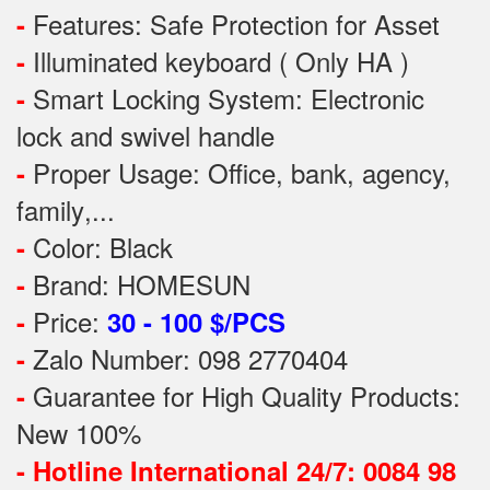
Features:
Safe Protection
for
Asset
-
Illuminated keyboard ( Only HA )
-
Smart Locking System: Electronic
-
lock and swivel handle
Proper Usage:
Office, bank, agency,
-
family
,...
Color: Black
-
Brand: HOMESUN
-
Price:
-
30 - 100 $/PCS
Zalo Number: 098 2770404
-
Guarantee for High Quality Products:
-
New 100%
-
Hotline International 24/7: 0084 98