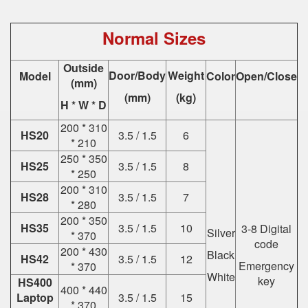
Normal Sizes
Outside
Door/Body
Weight
Model
Color
Open/Close
(mm)
(mm)
(kg)
H * W * D
200 * 310
HS20
3.5 / 1.5
6
* 210
250 * 350
HS25
3.5 / 1.5
8
* 250
200 * 310
HS28
3.5 / 1.5
7
* 280
200 * 350
HS35
3.5 / 1.5
10
3-8 Digital
Silver
* 370
code
200 * 430
Black
HS42
3.5 / 1.5
12
Emergency
* 370
White
key
HS400
400 * 440
Laptop
3.5 / 1.5
15
* 370