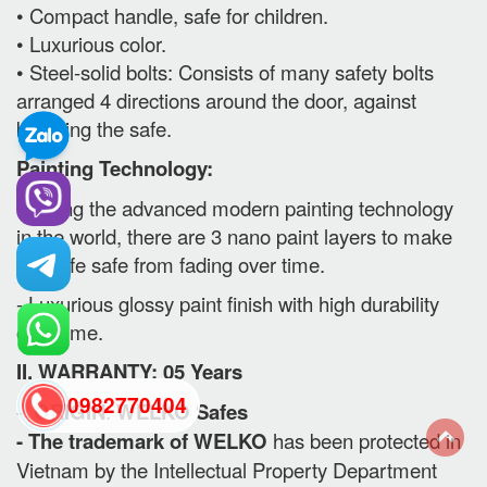
• Compact handle, safe for children.
• Luxurious color.
• Steel-solid bolts: Consists of many safety bolts
arranged 4 directions around the door, against
breaking the safe.
Painting Technology:
- Using the advanced modern painting technology
in the world, there are 3 nano paint layers to make
the safe safe from fading over time.
- Luxurious glossy paint finish with high durability
over time.
II. WARRANTY: 05 Years
0982770404
-
ORIGIN
:
WELKO Safes
- The trademark of WELKO
has been protected in
Vietnam by the Intellectual Property Department
back