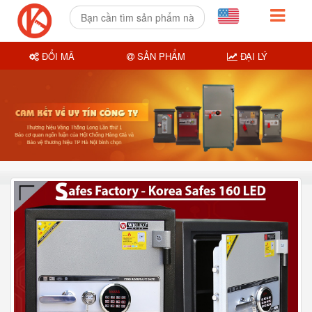
ĐỔI MÃ
SẢN PHẨM
ĐẠI LÝ