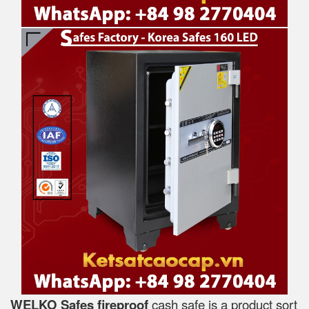
WELKO Safes fireproof
cash safe is a product sort