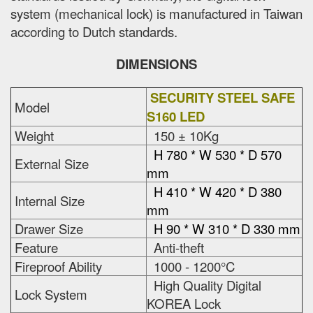
system (mechanical lock) is manufactured in Taiwan
according to Dutch standards.
DIMENSIONS
SECURITY STEEL SAFE
Model
S160 LED
Weight
150 ± 10Kg
H 780 * W 530 * D 570
External Size
mm
H 410 * W 420 * D 380
Internal Size
mm
Drawer Size
H 90 * W 310 * D 330 mm
Feature
Anti-theft
Fireproof Ability
1000 - 1200°C
High Quality Digital
Lock System
KOREA Lock