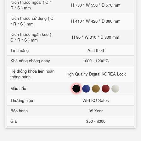
Kích thước ngoài ( C *
H 780 * W 530 * D 570 mm
R * S ) mm
Kích thước sử dụng ( C
H 410 * W 420 * D 380 mm
* R * S ) mm
Kích thước ngăn kéo (
H 90 * W 310 * D 330 mm
C * R * S ) mm
Tính năng
Anti-theft
Khả năng chống cháy
1000 - 1200°C
Hệ thống khóa liên hoàn
High Quality Digital KOREA Lock
thông minh
Đen
Xanh
Nâu
Đỏ
Trắng
Mầu sắc
Thương hiệu
WELKO Safes
Bảo hành
05 Year
Giá
$50 - $300