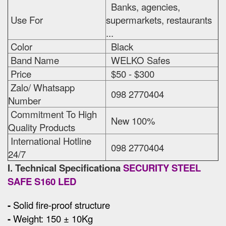
Banks, agencies,
Use For
supermarkets, restaurants
...
Color
Black
Band Name
WELKO Safes
Price
$50 - $300
Zalo/ Whatsapp
098 2770404
Number
Commitment To High
New 100%
Quality Products
International Hotline
098 2770404
24/7
I. Technical Specificationa
SECURITY STEEL
SAFE S160 LED
-
Solid fire-proof structure
-
Weight: 150 ± 10Kg