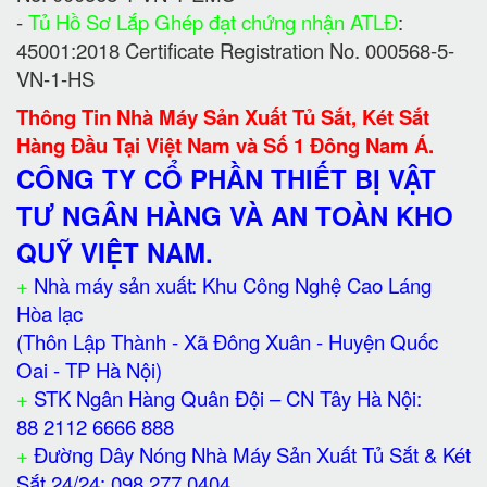
-
Tủ Hồ Sơ Lắp Ghép đạt chứng nhận ATLĐ
:
45001:2018 Certificate Registration No. 000568-5-
VN-1-HS
Thông Tin Nhà Máy Sản Xuất Tủ Sắt, Két Sắt
Hàng Đầu Tại Việt Nam và Số 1 Đông Nam Á.
CÔNG TY CỔ PHẦN THIẾT BỊ VẬT
TƯ NGÂN HÀNG VÀ AN TOÀN KHO
QUỸ VIỆT NAM.
+
Nhà máy sản xuất: Khu Công Nghệ Cao Láng
Hòa lạc
(Thôn Lập Thành - Xã Đông Xuân - Huyện Quốc
Oai - TP Hà Nội)
+
STK Ngân Hàng Quân Đội – CN Tây Hà Nội:
88 2112 6666 888
+
Đường Dây Nóng Nhà Máy Sản Xuất Tủ Sắt & Két
Sắt 24/24: 098 277 0404