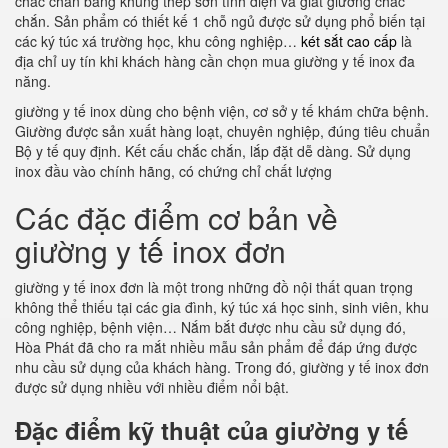
chắc chắn bằng khung thép sơn tĩnh điện và giát giường chắc
chắn. Sản phẩm có thiết kế 1 chỗ ngủ được sử dụng phổ biến tại
các ký túc xá trường học, khu công nghiệp…
két sắt cao cấp
là
địa chỉ uy tín khi khách hàng cần chọn mua giường y tế inox đa
năng.
giường y tế inox dùng cho bệnh viện, cơ sở y tế khám chữa bệnh.
Giường được sản xuất hàng loạt, chuyên nghiệp, đúng tiêu chuẩn
Bộ y tế quy định. Kết cấu chắc chắn, lắp đặt dễ dàng. Sử dụng
inox đầu vào chính hãng, có chứng chỉ chất lượng
Các đặc điểm cơ bản về
giường y tế inox đơn
giường y tế inox đơn là một trong những đồ nội thất quan trọng
không thể thiếu tại các gia đình, ký túc xá học sinh, sinh viên, khu
công nghiệp, bệnh viện… Nắm bắt được nhu cầu sử dụng đó,
Hòa Phát đã cho ra mắt nhiều mẫu sản phẩm để đáp ứng được
nhu cầu sử dụng của khách hàng. Trong đó, giường y tế inox đơn
được sử dụng nhiều với nhiều điểm nổi bật.
Đặc điểm kỹ thuật của giường y tế