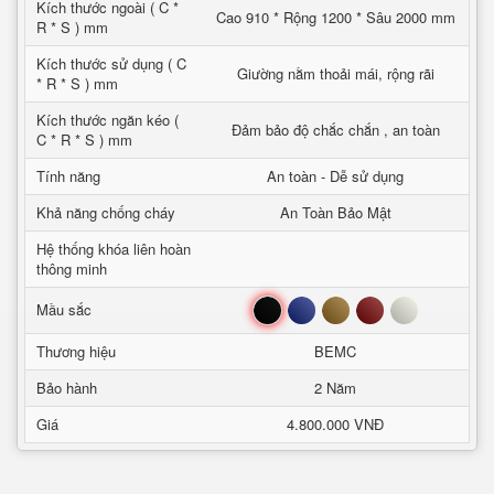
Kích thước ngoài ( C *
Cao 910 * Rộng 1200 * Sâu 2000 mm
R * S ) mm
Kích thước sử dụng ( C
Giường nằm thoải mái, rộng rãi
* R * S ) mm
Kích thước ngăn kéo (
Đảm bảo độ chắc chắn , an toàn
C * R * S ) mm
Tính năng
An toàn - Dễ sử dụng
Khả năng chống cháy
An Toàn Bảo Mật
Hệ thống khóa liên hoàn
thông minh
Đen
Xanh
Nâu
Đỏ
Trắng
Mầu sắc
Thương hiệu
BEMC
Bảo hành
2 Năm
Giá
4.800.000 VNĐ