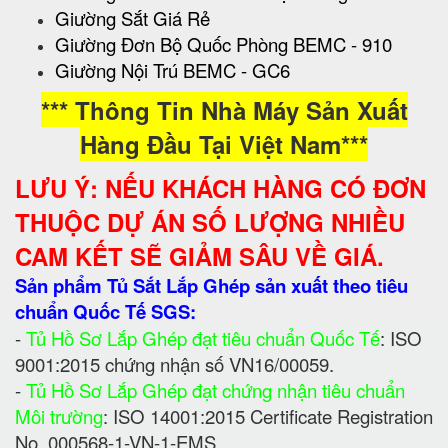
Giường Sắt Giá Rẻ
Giường Đơn Bộ Quốc Phòng BEMC - 910
Giường Nội Trú BEMC - GC6
*** Thông Tin Nhà Máy Sản Xuất
Hàng Đầu Tại Việt Nam***
LƯU Ý: NẾU KHÁCH HÀNG CÓ ĐƠN
THUỘC DỰ ÁN SỐ LƯỢNG NHIỀU
CAM KẾT SẼ GIẢM SÂU VỀ GIÁ.
Sản phẩm Tủ Sắt Lắp Ghép sản xuất theo tiêu
chuẩn Quốc Tế SGS:
-
Tủ Hồ Sơ Lắp Ghép đạt tiêu chuẩn Quốc Tế
: ISO
9001:2015 chứng nhận số VN16/00059.
-
Tủ Hồ Sơ Lắp Ghép đạt chứng nhận tiêu chuẩn
Môi trường
: ISO 14001:2015 Certificate Registration
No. 000568-1-VN-1-EMS