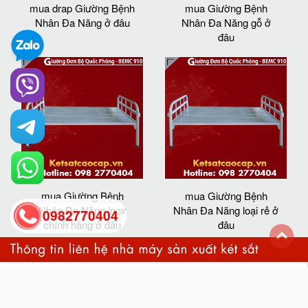
mua drap Giường Bệnh
mua Giường Bệnh
Nhân Đa Năng ở đâu
Nhân Đa Năng gỗ ở
đâu
mua Giường Bệnh
mua Giường Bệnh
Nhân Đa Năng inox
Nhân Đa Năng loại rẻ ở
0982770404
chính hãng ở đâu
đâu
back
to
top