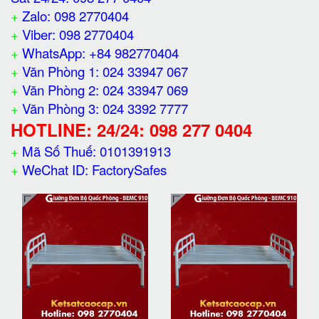
+
Zalo: 098 2770404
+
Viber: 098 2770404
+
WhatsApp: +84 982770404
+
Văn Phòng 1: 024 33947 067
+
Văn Phòng 2: 024 33947 069
+
Văn Phòng 3: 024 3392 7777
HOTLINE: 24/24: 098 277 0404
+
Mã Số Thuế: 0101391913
+
WeChat ID: FactorySafes