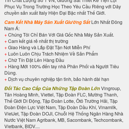
Tín Chất Lượng Số 1 VN, Giường Sắt Thiết Kế Tiện Lợi
Phục Vụ Trong Trường Học Theo Yêu Cầu Riêng với Dây
chuyền sản xuất Italy Hiện Đại Bậc nhất Thế Giới.
Cam Kết Nhà Máy Sản Xuất Giường Sắt
Lớn Nhất Đông
Nam Á:
+
Chúng Tôi Chỉ Bán Với Giá Gốc Nhà Máy Sản Xuất.
+
Cam kết giá rẻ nhất thị trường
+
Giao Hàng và Lắp Đặt Tận Nơi Miễn Phí
+
Luôn Luôn Chịu Trách Nhiệm Về Sản Phẩm
+
Chữ Tín Đặt Lên Hàng Đầu
+
Hàng Mới 100% đến tay nhà Phân Phối và Người Tiêu
Dùng.
+
Dịch vụ chuyên nghiệp tận tình, bảo hành dài hạn
Đối Tác Cao Cấp Của Những Tập Đoàn Lớn
Vingroup,
Tân Hoàng Minh, Viettel, Tập Đoàn FLC, Mường Thanh,
Thế Giới Di Động, Tập Đoàn Lotte, Ôtô Trường Hải, Tập
Đoàn Điện Lực Việt Nam, Tập Đoàn Dầu Khí, Vinamilk,
VietJet, Tập Đoàn DOJI, Chuỗi Hệ Thống Ngân Hàng Nhà
Nước Việt Nam Agribank, MB, Sacombank, Techcombank,
Vietbank, BIDV....