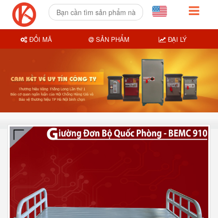
ĐỔI MÃ
SẢN PHẨM
ĐẠI LÝ