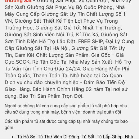
Giường Sắt
-
Giường Sắt Phục Vụ Quân Đội, Nhà Máy
Sản Xuất Giường Sắt Phục Vụ Bộ Quốc Phòng, Nhà
Máy Cung Cấp Giường Sắt Uy Tín Chất Lượng Số 1
VN, Giường Sắt Thiết Kế Tiện Lợi Phục Vụ Trong
Trường Học, Giường Sắt Giá Tốt Nhất Thị Trường,
Giường Sắt Sinh Viên Nội Trú, Kí Túc Xá, Giường Sắt
Sơn Tĩnh Điện Hỗ Trợ Lắp Đặt, FREE SHIP, Đại Lý Cung
Cấp Giường Sắt Tại Hà Nội, Giường Sắt Giá Tốt Uy
Tín, Cam Kêt Chất Lượng Sản Phẩm. Giá Gốc - Giá
Cực SOCK, Rẻ Tận Gốc Tại Nhà Máy Sản Xuất. Hỗ Trợ
Tư Vấn Tận Tình Chu Đáo 24/24. Giao Hàng Miễn Phí
Toàn Quốc, Thanh Toán Tại Nhà hoặc tại Cơ Quan.
Dịch vụ chu đáo chuyên nghiệp - Đảm Bảo Tiến Độ
Giao Hàng. Bảo Hành Chính Hãng 02 năm Tại nơi sử
dụng, Bảo Trì Sản Phẩm Trọn Đời.
Ngoài ra chúng tôi còn cung cấp sản phẩm tủ sắt phù hợp nhu
cầu sử dụng trong nhà máy, bệnh viện, doanh trại quân đội
Các sản phẩm tủ sắt được cung cấp tại nhà máy chúng tôi bao
gồm:
Tủ Hồ Sơ, Tủ Thư Viện Di Động, Tủ Sắt, Tủ Lắp Ghép. Nhà