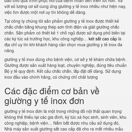
bảo cho quá trình phục hồi của bệnh nhân tiến triển tốt hơn. Và
với số lượng cơ sở cung ứng giường y tế inox nhiều như hiện nay,
việc tìm được một nơi uy tín không dễ dàng.
Tại công ty chúng tôi sản phẩm giường y tế inox được thiết kế
chắc chắn bằng khung thép sơn tĩnh điện và giát giường chắc
chắn. Sản phẩm có thiết kế 1 chỗ ngủ được sử dụng phổ biến tại
các ký túc xá trường học, khu công nghiệp…
két sắt cao cấp
là
địa chỉ uy tín khi khách hàng cần chọn mua giường y tế inox đa
năng.
giường y tế inox dùng cho bệnh viện, cơ sở y tế khám chữa bệnh.
Giường được sản xuất hàng loạt, chuyên nghiệp, đúng tiêu chuẩn
Bộ y tế quy định. Kết cấu chắc chắn, lắp đặt dễ dàng. Sử dụng
inox đầu vào chính hãng, có chứng chỉ chất lượng
Các đặc điểm cơ bản về
giường y tế inox đơn
giường y tế inox đơn là một trong những đồ nội thất quan trọng
không thể thiếu tại các gia đình, ký túc xá học sinh, sinh viên, khu
công nghiệp, bệnh viện… Nắm bắt được nhu cầu sử dụng đó,
Nhà máy sản xuất giường sắt cao cấp đã cho ra mắt nhiều mẫu