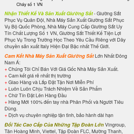
Cháy số 1 VN
Nhận Thiết Kế Và Sản Xuất Giường Sắt
- Giường Sắt
Phục Vụ Quân Đội, Nhà Máy Sản Xuất Giường Sắt Phục
Vụ Bộ Quốc Phòng, Nhà Máy Cung Cấp Giường Sắt Uy
Tín Chất Lượng Số 1 VN, Giường Sắt Thiết Kế Tiện Lợi
Phục Vụ Trong Trường Học Theo Yêu Cầu Riêng với Dây
chuyền sản xuất Italy Hiện Đại Bậc nhất Thế Giới.
Cam Kết Nhà Máy Sản Xuất Giường Sắt
Lớn Nhất Đông
Nam Á:
+
Chúng Tôi Chỉ Bán Với Giá Gốc Nhà Máy Sản Xuất.
+
Cam kết giá rẻ nhất thị trường
+
Giao Hàng và Lắp Đặt Tận Nơi Miễn Phí
+
Luôn Luôn Chịu Trách Nhiệm Về Sản Phẩm
+
Chữ Tín Đặt Lên Hàng Đầu
+
Hàng Mới 100% đến tay nhà Phân Phối và Người Tiêu
Dùng.
+
Dịch vụ chuyên nghiệp tận tình, bảo hành dài hạn
Đối Tác Cao Cấp Của Những Tập Đoàn Lớn
Vingroup,
Tân Hoàng Minh, Viettel, Tập Đoàn FLC, Mường Thanh,