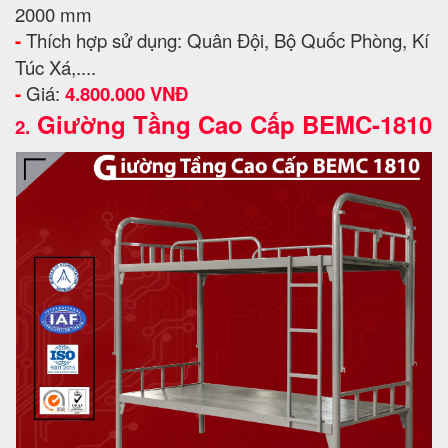
2000 mm
-
Thích hợp sử dụng: Quân Đội, Bộ Quốc Phòng, Kí
Túc Xá,....
-
Giá:
4.800.000 VNĐ
Giường Tầng Cao Cấp BEMC-1810
2.