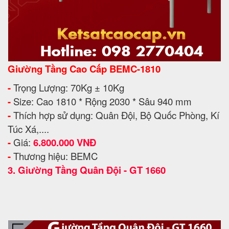
Giường Tầng Cao Cấp BEMC-1810
-
Trọng Lượng: 70Kg ± 10Kg
-
Size: Cao 1810 * Rộng 2030 * Sâu 940 mm
-
Thích hợp sử dụng: Quân Đội, Bộ Quốc Phòng, Kí
Túc Xá,....
-
Giá:
6.800.000 VNĐ
-
Thương hiệu: BEMC
3.
Giường Tầng Quân Đội - GT 1660