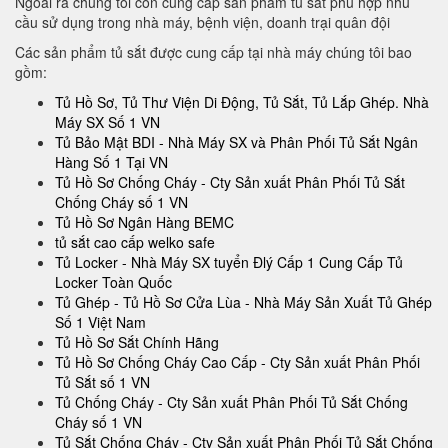
Ngoài ra chúng tôi còn cung cấp sản phẩm tủ sắt phù hợp nhu
cầu sử dụng trong nhà máy, bệnh viện, doanh trại quân đội
Các sản phẩm tủ sắt được cung cấp tại nhà máy chúng tôi bao
gồm:
Tủ Hồ Sơ, Tủ Thư Viện Di Động, Tủ Sắt, Tủ Lắp Ghép. Nhà
Máy SX Số 1 VN
Tủ Bảo Mật BDI - Nhà Máy SX và Phân Phối Tủ Sắt Ngân
Hàng Số 1 Tại VN
Tủ Hồ Sơ Chống Cháy - Cty Sản xuất Phân Phối Tủ Sắt
Chống Cháy số 1 VN
Tủ Hồ Sơ Ngân Hàng BEMC
tủ sắt cao cấp welko safe
Tủ Locker - Nhà Máy SX tuyển Đlý Cấp 1 Cung Cấp Tủ
Locker Toàn Quốc
Tủ Ghép - Tủ Hồ Sơ Cửa Lùa - Nhà Máy Sản Xuất Tủ Ghép
Số 1 Việt Nam
Tủ Hồ Sơ Sắt Chính Hãng
Tủ Hồ Sơ Chống Cháy Cao Cấp - Cty Sản xuất Phân Phối
Tủ Sắt số 1 VN
Tủ Chống Cháy - Cty Sản xuất Phân Phối Tủ Sắt Chống
Cháy số 1 VN
Tủ Sắt Chống Cháy - Cty Sản xuất Phân Phối Tủ Sắt Chống