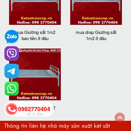
mua Giường sắt 1m2
mua drap Giường sắt
bao tiền ở đâu
1m2 ở đâu
mua Giường sắt 1m2
0982770404
gỗ ở đâu
back