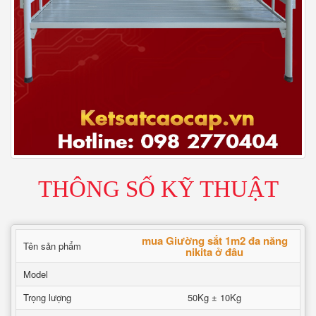
THÔNG SỐ KỸ THUẬT
mua Giường sắt 1m2 đa năng
Tên sản phẩm
nikita ở đâu
Model
Trọng lượng
50Kg ± 10Kg