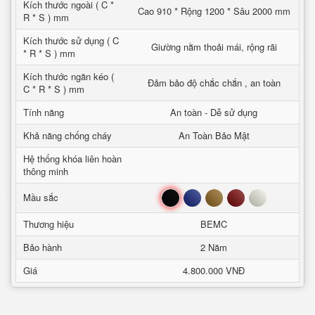
Kích thước ngoài ( C *
Cao 910 * Rộng 1200 * Sâu 2000 mm
R * S ) mm
Kích thước sử dụng ( C
Giường nằm thoải mái, rộng rãi
* R * S ) mm
Kích thước ngăn kéo (
Đảm bảo độ chắc chắn , an toàn
C * R * S ) mm
Tính năng
An toàn - Dễ sử dụng
Khả năng chống cháy
An Toàn Bảo Mật
Hệ thống khóa liên hoàn
thông minh
Đen
Xanh
Nâu
Đỏ
Trắng
Mầu sắc
Thương hiệu
BEMC
Bảo hành
2 Năm
Giá
4.800.000 VNĐ