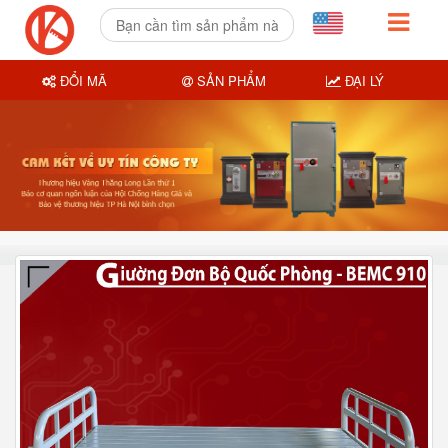
ĐỔI MÃ
SẢN PHẨM
ĐẠI LÝ