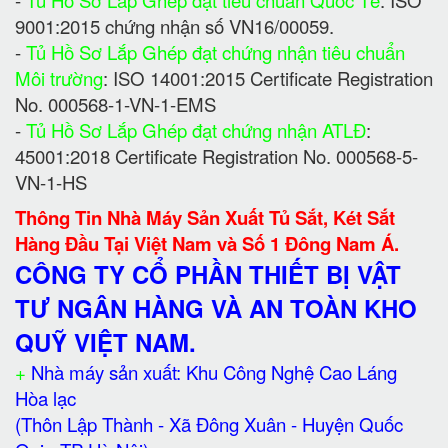
-
Tủ Hồ Sơ Lắp Ghép đạt tiêu chuẩn Quốc Tế
: ISO
9001:2015 chứng nhận số VN16/00059.
-
Tủ Hồ Sơ Lắp Ghép đạt chứng nhận tiêu chuẩn
Môi trường
: ISO 14001:2015 Certificate Registration
No. 000568-1-VN-1-EMS
-
Tủ Hồ Sơ Lắp Ghép đạt chứng nhận ATLĐ
:
45001:2018 Certificate Registration No. 000568-5-
VN-1-HS
Thông Tin Nhà Máy Sản Xuất Tủ Sắt, Két Sắt
Hàng Đầu Tại Việt Nam và Số 1 Đông Nam Á.
CÔNG TY CỔ PHẦN THIẾT BỊ VẬT
TƯ NGÂN HÀNG VÀ AN TOÀN KHO
QUỸ VIỆT NAM.
+
Nhà máy sản xuất: Khu Công Nghệ Cao Láng
Hòa lạc
(Thôn Lập Thành - Xã Đông Xuân - Huyện Quốc