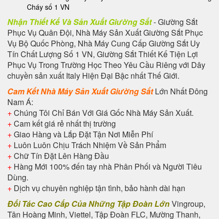
Cháy số 1 VN
Nhận Thiết Kế Và Sản Xuất Giường Sắt
- Giường Sắt
Phục Vụ Quân Đội, Nhà Máy Sản Xuất Giường Sắt Phục
Vụ Bộ Quốc Phòng, Nhà Máy Cung Cấp Giường Sắt Uy
Tín Chất Lượng Số 1 VN, Giường Sắt Thiết Kế Tiện Lợi
Phục Vụ Trong Trường Học Theo Yêu Cầu Riêng với Dây
chuyền sản xuất Italy Hiện Đại Bậc nhất Thế Giới.
Cam Kết Nhà Máy Sản Xuất Giường Sắt
Lớn Nhất Đông
Nam Á:
+
Chúng Tôi Chỉ Bán Với Giá Gốc Nhà Máy Sản Xuất.
+
Cam kết giá rẻ nhất thị trường
+
Giao Hàng và Lắp Đặt Tận Nơi Miễn Phí
+
Luôn Luôn Chịu Trách Nhiệm Về Sản Phẩm
+
Chữ Tín Đặt Lên Hàng Đầu
+
Hàng Mới 100% đến tay nhà Phân Phối và Người Tiêu
Dùng.
+
Dịch vụ chuyên nghiệp tận tình, bảo hành dài hạn
Đối Tác Cao Cấp Của Những Tập Đoàn Lớn
Vingroup,
Tân Hoàng Minh, Viettel, Tập Đoàn FLC, Mường Thanh,