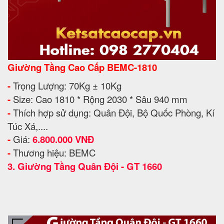
Giường Tầng Cao Cấp BEMC-1810
-
Trọng Lượng: 70Kg ± 10Kg
-
Size: Cao 1810 * Rộng 2030 * Sâu 940 mm
-
Thích hợp sử dụng: Quân Đội, Bộ Quốc Phòng, Kí
Túc Xá,....
-
Giá:
6.800.000 VNĐ
-
Thương hiệu: BEMC
3.
Giường Tầng Quân Đội - GT 1660