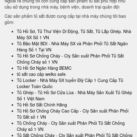
Ngoài ra chúng tôi còn cung cấp sản phẩm tủ sắt phù hợp nhu
cầu sử dụng trong nhà máy, bệnh viện, doanh trại quân đội
Các sản phẩm tủ sắt được cung cấp tại nhà máy chúng tôi bao
gồm:
Tủ Hồ Sơ, Tủ Thư Viện Di Động, Tủ Sắt, Tủ Lắp Ghép. Nhà
Máy SX Số 1 VN
Tủ Bảo Mật BDI - Nhà Máy SX và Phân Phối Tủ Sắt Ngân
Hàng Số 1 Tại VN
Tủ Hồ Sơ Chống Cháy - Cty Sản xuất Phân Phối Tủ Sắt
Chống Cháy số 1 VN
Tủ Hồ Sơ Ngân Hàng BEMC
tủ sắt cao cấp welko safe
Tủ Locker - Nhà Máy SX tuyển Đlý Cấp 1 Cung Cấp Tủ
Locker Toàn Quốc
Tủ Ghép - Tủ Hồ Sơ Cửa Lùa - Nhà Máy Sản Xuất Tủ Ghép
Số 1 Việt Nam
Tủ Hồ Sơ Sắt Chính Hãng
Tủ Hồ Sơ Chống Cháy Cao Cấp - Cty Sản xuất Phân Phối
Tủ Sắt số 1 VN
Tủ Chống Cháy - Cty Sản xuất Phân Phối Tủ Sắt Chống
Cháy số 1 VN
Tủ Sắt Chống Cháy - Cty Sản xuất Phân Phối Tủ Sắt Chống