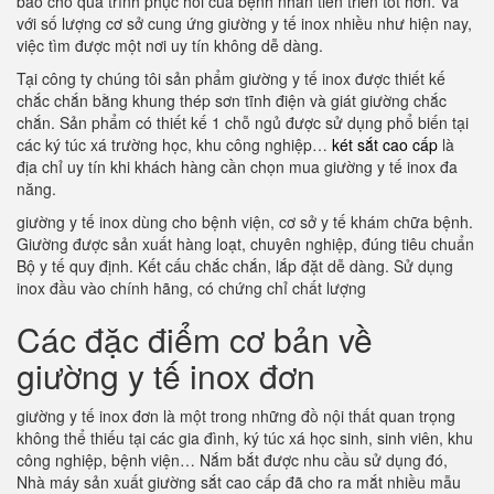
bảo cho quá trình phục hồi của bệnh nhân tiến triển tốt hơn. Và
với số lượng cơ sở cung ứng giường y tế inox nhiều như hiện nay,
việc tìm được một nơi uy tín không dễ dàng.
Tại công ty chúng tôi sản phẩm giường y tế inox được thiết kế
chắc chắn bằng khung thép sơn tĩnh điện và giát giường chắc
chắn. Sản phẩm có thiết kế 1 chỗ ngủ được sử dụng phổ biến tại
các ký túc xá trường học, khu công nghiệp…
két sắt cao cấp
là
địa chỉ uy tín khi khách hàng cần chọn mua giường y tế inox đa
năng.
giường y tế inox dùng cho bệnh viện, cơ sở y tế khám chữa bệnh.
Giường được sản xuất hàng loạt, chuyên nghiệp, đúng tiêu chuẩn
Bộ y tế quy định. Kết cấu chắc chắn, lắp đặt dễ dàng. Sử dụng
inox đầu vào chính hãng, có chứng chỉ chất lượng
Các đặc điểm cơ bản về
giường y tế inox đơn
giường y tế inox đơn là một trong những đồ nội thất quan trọng
không thể thiếu tại các gia đình, ký túc xá học sinh, sinh viên, khu
công nghiệp, bệnh viện… Nắm bắt được nhu cầu sử dụng đó,
Nhà máy sản xuất giường sắt cao cấp đã cho ra mắt nhiều mẫu