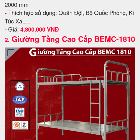
2000 mm
-
Thích hợp sử dụng: Quân Đội, Bộ Quốc Phòng, Kí
Túc Xá,....
-
Giá:
4.800.000 VNĐ
Giường Tầng Cao Cấp BEMC-1810
2.