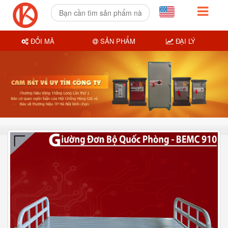
ĐỔI MÃ
SẢN PHẨM
ĐẠI LÝ