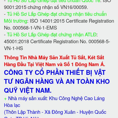
-
Tủ Hồ Sơ Lắp Ghép đạt tiêu chuẩn Quốc Tế
: ISO
9001:2015 chứng nhận số VN16/00059.
-
Tủ Hồ Sơ Lắp Ghép đạt chứng nhận tiêu chuẩn
Môi trường
: ISO 14001:2015 Certificate Registration
No. 000568-1-VN-1-EMS
-
Tủ Hồ Sơ Lắp Ghép đạt chứng nhận ATLĐ
:
45001:2018 Certificate Registration No. 000568-5-
VN-1-HS
Thông Tin Nhà Máy Sản Xuất Tủ Sắt, Két Sắt
Hàng Đầu Tại Việt Nam và Số 1 Đông Nam Á.
CÔNG TY CỔ PHẦN THIẾT BỊ VẬT
TƯ NGÂN HÀNG VÀ AN TOÀN KHO
QUỸ VIỆT NAM.
+
Nhà máy sản xuất: Khu Công Nghệ Cao Láng
Hòa lạc
(Thôn Lập Thành - Xã Đông Xuân - Huyện Quốc