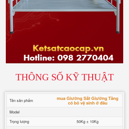
THÔNG SỐ KỸ THUẬT
mua Giường Sắt Giường Tầng
Tên sản phẩm
có bô vệ sinh ở đâu
Model
Trọng lượng
50Kg ± 10Kg