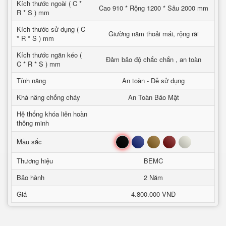
Kích thước ngoài ( C *
Cao 910 * Rộng 1200 * Sâu 2000 mm
R * S ) mm
Kích thước sử dụng ( C
Giường nằm thoải mái, rộng rãi
* R * S ) mm
Kích thước ngăn kéo (
Đảm bảo độ chắc chắn , an toàn
C * R * S ) mm
Tính năng
An toàn - Dễ sử dụng
Khả năng chống cháy
An Toàn Bảo Mật
Hệ thống khóa liên hoàn
thông minh
Đen
Xanh
Nâu
Đỏ
Trắng
Mầu sắc
Thương hiệu
BEMC
Bảo hành
2 Năm
Giá
4.800.000 VNĐ