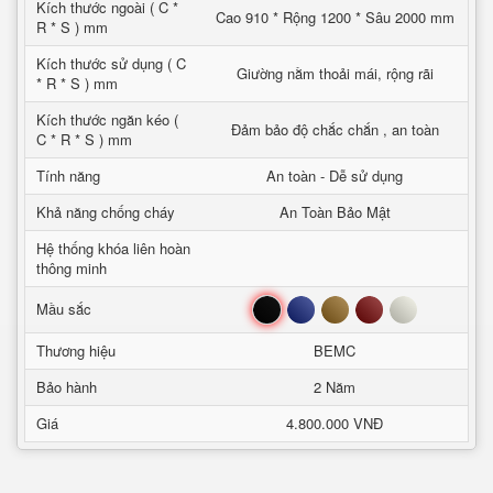
Kích thước ngoài ( C *
Cao 910 * Rộng 1200 * Sâu 2000 mm
R * S ) mm
Kích thước sử dụng ( C
Giường nằm thoải mái, rộng rãi
* R * S ) mm
Kích thước ngăn kéo (
Đảm bảo độ chắc chắn , an toàn
C * R * S ) mm
Tính năng
An toàn - Dễ sử dụng
Khả năng chống cháy
An Toàn Bảo Mật
Hệ thống khóa liên hoàn
thông minh
Đen
Xanh
Nâu
Đỏ
Trắng
Mầu sắc
Thương hiệu
BEMC
Bảo hành
2 Năm
Giá
4.800.000 VNĐ