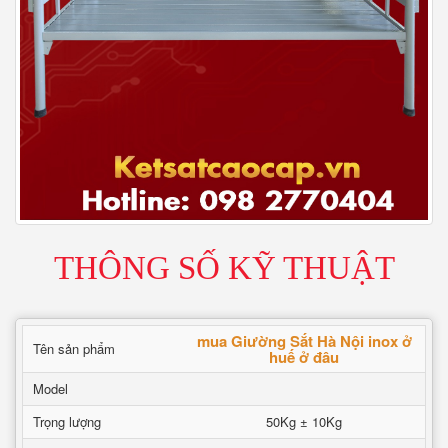
THÔNG SỐ KỸ THUẬT
mua Giường Sắt Hà Nội inox ở
Tên sản phẩm
huế ở đâu
Model
Trọng lượng
50Kg ± 10Kg