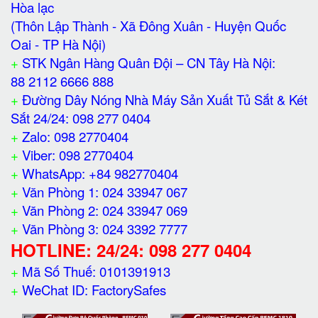
Hòa lạc
(Thôn Lập Thành - Xã Đông Xuân - Huyện Quốc
Oai - TP Hà Nội)
+
STK Ngân Hàng Quân Đội – CN Tây Hà Nội:
88 2112 6666 888
+
Đường Dây Nóng Nhà Máy Sản Xuất Tủ Sắt & Két
Sắt 24/24: 098 277 0404
+
Zalo: 098 2770404
+
Viber: 098 2770404
+
WhatsApp: +84 982770404
+
Văn Phòng 1: 024 33947 067
+
Văn Phòng 2: 024 33947 069
+
Văn Phòng 3: 024 3392 7777
HOTLINE: 24/24: 098 277 0404
+
Mã Số Thuế: 0101391913
+
WeChat ID: FactorySafes