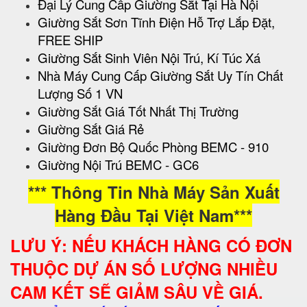
Đại Lý Cung Cấp Giường Sắt Tại Hà Nội
Giường Sắt Sơn Tĩnh Điện Hỗ Trợ Lắp Đặt,
FREE SHIP
Giường Sắt Sinh Viên Nội Trú, Kí Túc Xá
Nhà Máy Cung Cấp Giường Sắt Uy Tín Chất
Lượng Số 1 VN
Giường Sắt Giá Tốt Nhất Thị Trường
Giường Sắt Giá Rẻ
Giường Đơn Bộ Quốc Phòng BEMC - 910
Giường Nội Trú BEMC - GC6
*** Thông Tin Nhà Máy Sản Xuất
Hàng Đầu Tại Việt Nam***
LƯU Ý: NẾU KHÁCH HÀNG CÓ ĐƠN
THUỘC DỰ ÁN SỐ LƯỢNG NHIỀU
CAM KẾT SẼ GIẢM SÂU VỀ GIÁ.