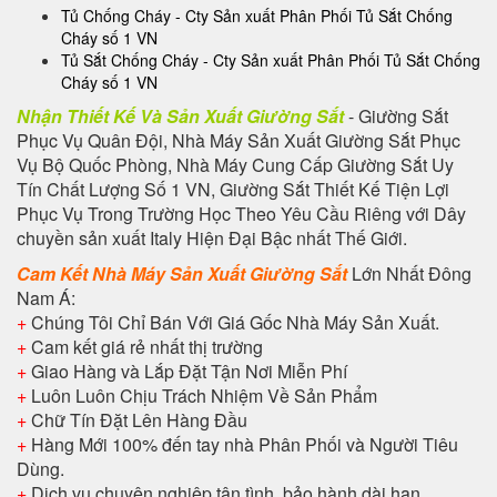
Tủ Chống Cháy - Cty Sản xuất Phân Phối Tủ Sắt Chống
Cháy số 1 VN
Tủ Sắt Chống Cháy - Cty Sản xuất Phân Phối Tủ Sắt Chống
Cháy số 1 VN
Nhận Thiết Kế Và Sản Xuất Giường Sắt
- Giường Sắt
Phục Vụ Quân Đội, Nhà Máy Sản Xuất Giường Sắt Phục
Vụ Bộ Quốc Phòng, Nhà Máy Cung Cấp Giường Sắt Uy
Tín Chất Lượng Số 1 VN, Giường Sắt Thiết Kế Tiện Lợi
Phục Vụ Trong Trường Học Theo Yêu Cầu Riêng với Dây
chuyền sản xuất Italy Hiện Đại Bậc nhất Thế Giới.
Cam Kết Nhà Máy Sản Xuất Giường Sắt
Lớn Nhất Đông
Nam Á:
+
Chúng Tôi Chỉ Bán Với Giá Gốc Nhà Máy Sản Xuất.
+
Cam kết giá rẻ nhất thị trường
+
Giao Hàng và Lắp Đặt Tận Nơi Miễn Phí
+
Luôn Luôn Chịu Trách Nhiệm Về Sản Phẩm
+
Chữ Tín Đặt Lên Hàng Đầu
+
Hàng Mới 100% đến tay nhà Phân Phối và Người Tiêu
Dùng.
+
Dịch vụ chuyên nghiệp tận tình, bảo hành dài hạn