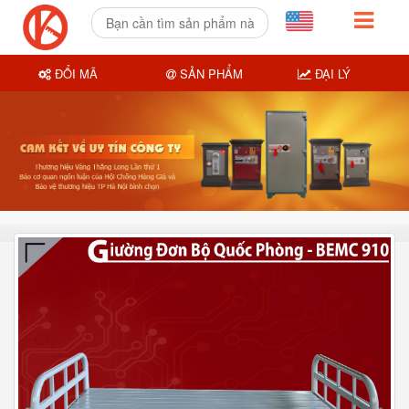
ĐỔI MÃ
SẢN PHẨM
ĐẠI LÝ