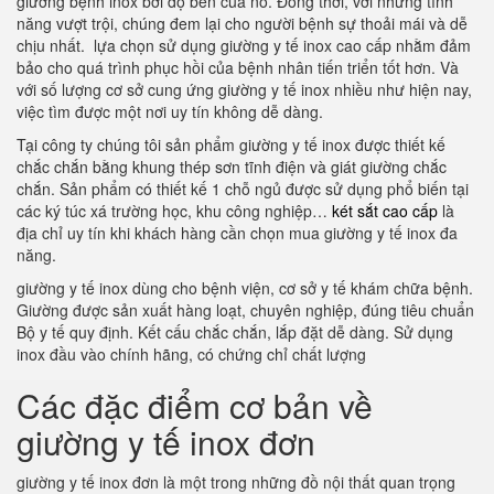
giường bệnh inox bởi độ bền của nó. Đồng thời, với những tính
năng vượt trội, chúng đem lại cho người bệnh sự thoải mái và dễ
chịu nhất. lựa chọn sử dụng giường y tế inox cao cấp nhằm đảm
bảo cho quá trình phục hồi của bệnh nhân tiến triển tốt hơn. Và
với số lượng cơ sở cung ứng giường y tế inox nhiều như hiện nay,
việc tìm được một nơi uy tín không dễ dàng.
Tại công ty chúng tôi sản phẩm giường y tế inox được thiết kế
chắc chắn bằng khung thép sơn tĩnh điện và giát giường chắc
chắn. Sản phẩm có thiết kế 1 chỗ ngủ được sử dụng phổ biến tại
các ký túc xá trường học, khu công nghiệp…
két sắt cao cấp
là
địa chỉ uy tín khi khách hàng cần chọn mua giường y tế inox đa
năng.
giường y tế inox dùng cho bệnh viện, cơ sở y tế khám chữa bệnh.
Giường được sản xuất hàng loạt, chuyên nghiệp, đúng tiêu chuẩn
Bộ y tế quy định. Kết cấu chắc chắn, lắp đặt dễ dàng. Sử dụng
inox đầu vào chính hãng, có chứng chỉ chất lượng
Các đặc điểm cơ bản về
giường y tế inox đơn
giường y tế inox đơn là một trong những đồ nội thất quan trọng