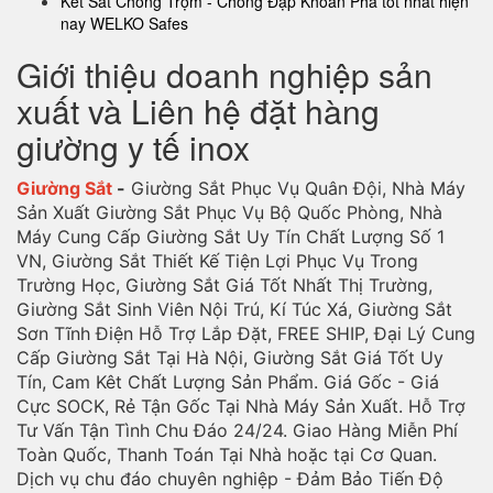
Két Sắt Chống Trộm - Chống Đập Khoan Phá tốt nhất hiện
nay WELKO Safes
Giới thiệu doanh nghiệp sản
xuất và Liên hệ đặt hàng
giường y tế inox
Giường Sắt
-
Giường Sắt Phục Vụ Quân Đội, Nhà Máy
Sản Xuất Giường Sắt Phục Vụ Bộ Quốc Phòng, Nhà
Máy Cung Cấp Giường Sắt Uy Tín Chất Lượng Số 1
VN, Giường Sắt Thiết Kế Tiện Lợi Phục Vụ Trong
Trường Học, Giường Sắt Giá Tốt Nhất Thị Trường,
Giường Sắt Sinh Viên Nội Trú, Kí Túc Xá, Giường Sắt
Sơn Tĩnh Điện Hỗ Trợ Lắp Đặt, FREE SHIP, Đại Lý Cung
Cấp Giường Sắt Tại Hà Nội, Giường Sắt Giá Tốt Uy
Tín, Cam Kêt Chất Lượng Sản Phẩm. Giá Gốc - Giá
Cực SOCK, Rẻ Tận Gốc Tại Nhà Máy Sản Xuất. Hỗ Trợ
Tư Vấn Tận Tình Chu Đáo 24/24. Giao Hàng Miễn Phí
Toàn Quốc, Thanh Toán Tại Nhà hoặc tại Cơ Quan.
Dịch vụ chu đáo chuyên nghiệp - Đảm Bảo Tiến Độ