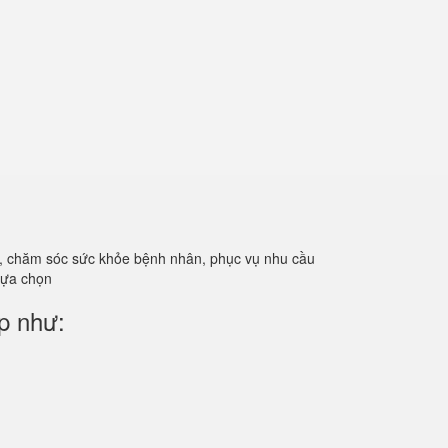
ản, chăm sóc sức khỏe bệnh nhân, phục vụ nhu cầu
 lựa chọn
p như: