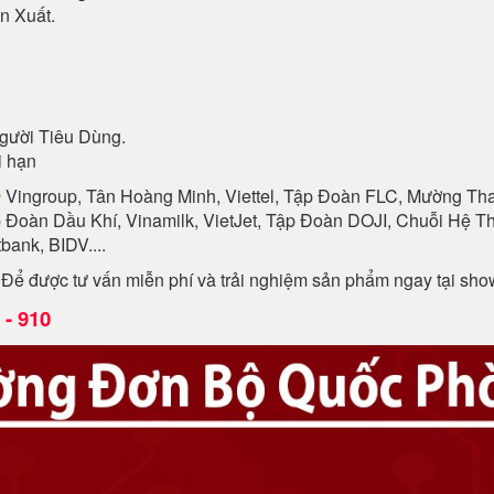
n Xuất.
gười Tiêu Dùng.
i hạn
n
Vingroup, Tân Hoàng Minh, Viettel, Tập Đoàn FLC, Mường Than
p Đoàn Dầu Khí, Vinamilk, VietJet, Tập Đoàn DOJI, Chuỗi Hệ
ank, BIDV....
. Để được tư vấn miễn phí và trải nghiệm sản phẩm ngay tại sh
- 910