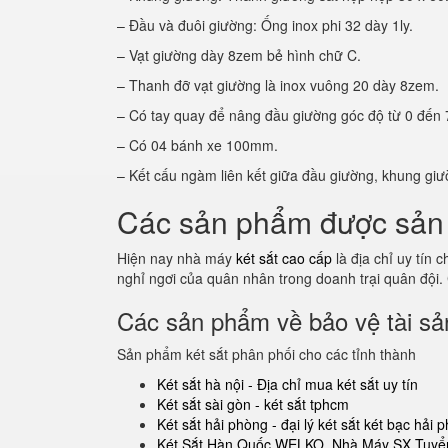
– Đầu và đuôi giường: Ống inox phi 32 dày 1ly.
– Vạt giường dày 8zem bẻ hình chữ C.
– Thanh đỡ vạt giường là inox vuông 20 dày 8zem.
– Có tay quay để nâng đầu giường góc độ từ 0 đến 
– Có 04 bánh xe 100mm.
– Kết cấu ngàm liên kết giữa đầu giường, khung giư
Các sản phẩm được sản 
Hiện nay nhà máy
két sắt cao cấp
là địa chỉ uy tín
nghỉ ngơi của quân nhân trong doanh trại quân đội.
Các sản phẩm về bảo vệ tài sản
Sản phẩm két sắt phân phối cho các tỉnh thành
Két sắt hà nội - Địa chỉ mua két sắt uy tín
Két sắt sài gòn - két sắt tphcm
Két sắt hải phòng - đại lý két sắt két bạc hải 
Két Sắt Hàn Quốc WELKO. Nhà Máy SX Tuyển