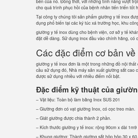
bền của nó. Đồng thời, với những tính năng vượt tr
cho quá trình phục hồi của bệnh nhân tiến triển tốt
Tại công ty chúng tôi sản phẩm giường y tế inox đư
dụng phổ biến tại các ký túc xá trường học, khu c
giường y tế inox dùng cho bệnh viện, cơ sở y tế kh
đặt dễ dàng. Sử dụng inox đầu vào chính hãng, có 
Các đặc điểm cơ bản về 
giường y tế inox đơn là một trong những đồ nội thất
cầu sử dụng đó, Nhà máy sản xuất giường sắt cao 
được sử dụng nhiều với nhiều điểm nổi bật.
Đặc điểm kỹ thuật của giường
– Vật liệu: Toàn bộ làm bằng Inox SUS 201
– Giường đơn có vạt giường Inox, có cọc treo màn.
– Giát giường được chia thành 2 phần.
– Kích thước giường y tế inox: rộng 90cm x dài 1m9
– Khung giường: Thành giường sắt hộp hộp 30 x 60