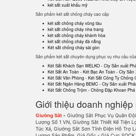
két sắt xuất khẩu mỹ
Sản phẩm két sắt chống cháy cao cấp
két sắt chống cháy vũng tàu
két sắt chống cháy nha trang
két sắt chống cháy khánh hòa
két sắt chống cháy đà nẵng
Két sắt chống cháy sài gòn
Sản phẩm két sắt chuyên dụng phục vụ nhu cầu củ
Két Sắt Khách Sạn WELKO - Cty Sản xuất Ph
Két Sắt An Toàn - Két Bạc An Toàn - Cty Sản 
Két Sắt Văn Phòng - Két Sắt Công Ty Chống
Két Sắt Ngân Hàng BEMC - Cty Sản xuất Phâ
Két Sắt Chống Trộm - Chống Đập Khoan Phá 
Giới thiệu doanh nghiệp 
Giường Sắt
-
Giường Sắt Phục Vụ Quân Đội
Lượng Số 1 VN, Giường Sắt Thiết Kế Tiện L
Túc Xá, Giường Sắt Sơn Tĩnh Điện Hỗ Trợ L
Lượng Sản Phẩm. Giá Gốc - Giá Cực SOCK, 