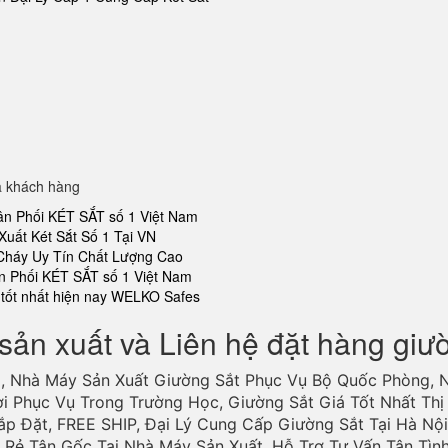
a khách hàng
ân Phối KÉT SẮT số 1 Việt Nam
Xuất Két Sắt Số 1 Tại VN
 Cháy Uy Tín Chất Lượng Cao
n Phối KÉT SẮT số 1 Việt Nam
tốt nhất hiện nay WELKO Safes
sản xuất và Liên hệ đặt hàng giư
, Nhà Máy Sản Xuất Giường Sắt Phục Vụ Bộ Quốc Phòng, 
ợi Phục Vụ Trong Trường Học, Giường Sắt Giá Tốt Nhất Thị 
ắp Đặt, FREE SHIP, Đại Lý Cung Cấp Giường Sắt Tại Hà Nội
Rẻ Tận Gốc Tại Nhà Máy Sản Xuất. Hỗ Trợ Tư Vấn Tận Tìn