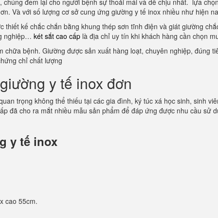
ội, chúng đem lại cho người bệnh sự thoải mái và dễ chịu nhất. lựa c
 hơn. Và với số lượng cơ sở cung ứng giường y tế inox nhiều như hiện n
ợc thiết kế chắc chắn bằng khung thép sơn tĩnh điện và giát giường ch
ông nghiệp…
két sắt cao cấp
là địa chỉ uy tín khi khách hàng cần chọn m
ám chữa bệnh. Giường được sản xuất hàng loạt, chuyên nghiệp, đúng tiê
chứng chỉ chất lượng
giường y tế inox đơn
 quan trọng không thể thiếu tại các gia đình, ký túc xá học sinh, sinh
cấp đã cho ra mắt nhiều mẫu sản phẩm để đáp ứng được nhu cầu sử dụ
 y tế inox
 x cao 55cm.
.