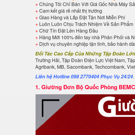
+
Chúng Tôi Chỉ Bán Với Giá Gốc Nhà Máy Sả
+
Cam kết giá rẻ nhất thị trường
+
Giao Hàng và Lắp Đặt Tận Nơi Miễn Phí
+
Luôn Luôn Chịu Trách Nhiệm Về Sản Phẩm
+
Chữ Tín Đặt Lên Hàng Đầu
+
Hàng Mới 100% đến tay nhà Phân Phối và N
+
Dịch vụ chuyên nghiệp tận tình, bảo hành dà
Đối Tác Cao Cấp Của Những Tập Đoàn Lớ
Trường Hải, Tập Đoàn Điện Lực Việt Nam, Tậ
Agribank, MB, Sacombank, Techcombank, Vietb
Liên hệ Hotline 098 2770404 Phục Vụ 24/24
1.
Giường Đơn Bộ Quốc Phòng BEMC 