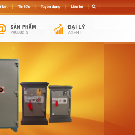
 két
Tin tức
Tuyển dụng
Liên hệ