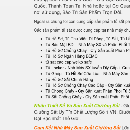
Quốc, Thanh Toán Tại Nhà hoặc tại Cơ Qua
nơi sử dụng, Bảo Trì Sản Phẩm Trọn Đời.
Ngoài ra chúng tôi còn cung cấp sản phẩm tủ sắt ph
Các sản phẩm tủ sắt được cung cấp tại nhà máy ch
Tủ Hồ Sơ, Tủ Thư Viện Di Động, Tủ Sắt, Tủ 
Tủ Bảo Mật BDI - Nhà Máy SX và Phân Phối 
Tủ Hồ Sơ Chống Cháy - Cty Sản xuất Phân P
Tủ Hồ Sơ Ngân Hàng BEMC
tủ sắt cao cấp welko safe
Tủ Locker - Nhà Máy SX tuyển Đlý Cấp 1 Cu
Tủ Ghép - Tủ Hồ Sơ Cửa Lùa - Nhà Máy Sản 
Tủ Hồ Sơ Sắt Chính Hãng
Tủ Hồ Sơ Chống Cháy Cao Cấp - Cty Sản xuất
Tủ Chống Cháy - Cty Sản xuất Phân Phối Tủ
Tủ Sắt Chống Cháy - Cty Sản xuất Phân Phối
Nhận Thiết Kế Và Sản Xuất Giường Sắt
- Gi
Giường Sắt Uy Tín Chất Lượng Số 1 VN, Giườn
Đại Bậc nhất Thế Giới.
Cam Kết Nhà Máy Sản Xuất Giường Sắt
Lớn