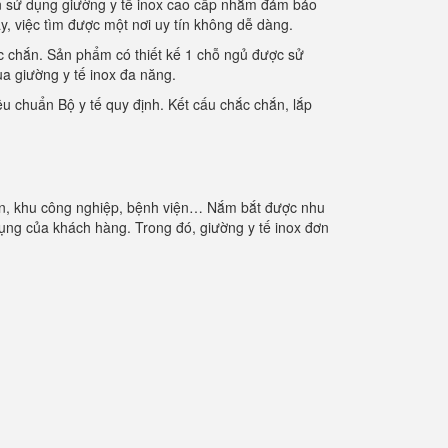
họn sử dụng giường y tế inox cao cấp nhằm đảm bảo
ay, việc tìm được một nơi uy tín không dễ dàng.
ắc chắn. Sản phẩm có thiết kế 1 chỗ ngủ được sử
ua giường y tế inox đa năng.
u chuẩn Bộ y tế quy định. Kết cấu chắc chắn, lắp
 viên, khu công nghiệp, bệnh viện… Nắm bắt được nhu
ng của khách hàng. Trong đó, giường y tế inox đơn