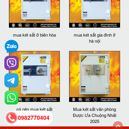
mua két sắt ở biên hòa
mua két sắt gia đình ở
hà nội
có nên mua két sắt
Mua két sắt văn phòng
không
Được Ưa Chuộng Nhất
0982770404
2025