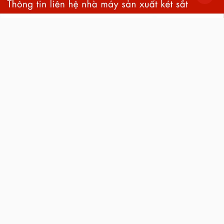
back
to
top