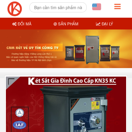
ĐỔI MÃ
SẢN PHẨM
ĐẠI LÝ