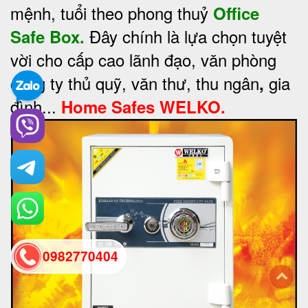
mệnh, tuổi theo phong thuỷ
Office
Đây chính là lựa chọn tuyệt
Safe Box.
vời cho cấp cao lãnh đạo, văn phòng
công ty thủ quỹ, văn thư, thu ngân
gia
,
đình...
Home Safes WELKO.
0982770404
back