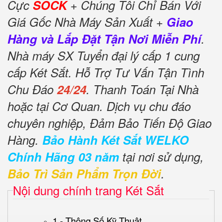
Cực
SOCK
+ Chúng Tôi Chỉ Bán Với
Giá Gốc Nhà Máy Sản Xuất +
Giao
Hàng và Lắp Đặt Tận Nơi Miễn Phí
.
Nhà máy SX Tuyển đại lý cấp 1 cung
cấp Két Sắt. Hỗ Trợ Tư Vấn Tận Tình
Chu Đáo
24/24
. Thanh Toán Tại Nhà
hoặc tại Cơ Quan. Dịch vụ chu đáo
chuyên nghiệp, Đảm Bảo Tiến Độ Giao
Hàng.
Bảo Hành Két Sắt WELKO
Chính Hãng 03 năm
tại nơi sử dụng,
Bảo Trì Sản Phẩm Trọn Đời
.
Nội dung chính trang Két Sắt
1 - Thông Số Kỹ Thuật