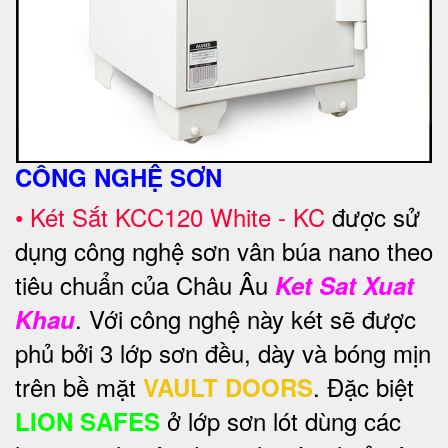
CÔNG NGHỆ SƠN
•
Két Sắt KCC120 White - KC
được sử
dụng công nghệ sơn vân búa nano theo
tiêu chuẩn của Châu Âu
Ket Sat Xuat
. Với công nghệ này két sẽ được
Khau
phủ bởi 3 lớp sơn đều, dày và bóng mịn
trên bề mặt
. Đặc biệt
VAULT DOORS
ở lớp sơn lót dùng các
LION SAFES