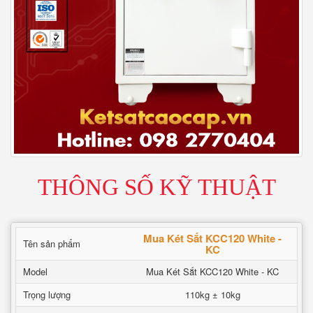
THÔNG SỐ KỸ THUẬT
Mua Két Sắt KCC120 White -
Tên sản phẩm
KC
Model
Mua Két Sắt KCC120 White - KC
Trọng lượng
110kg ± 10kg