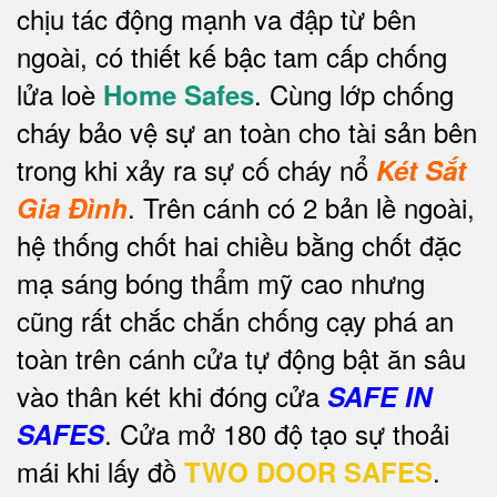
chịu tác động mạnh va đập từ bên
ngoài, có thiết kế bậc tam cấp chống
lửa loè
. Cùng lớp chống
Home Safes
cháy bảo vệ sự an toàn cho tài sản bên
trong khi xảy ra sự cố cháy nổ
Két Sắt
.
Trên cánh có 2 bản lề ngoài,
Gia Đình
hệ thống chốt hai chiều bằng chốt đặc
mạ sáng bóng thẩm mỹ cao nhưng
cũng rất chắc chắn chống cạy phá an
toàn trên cánh cửa tự động bật ăn sâu
vào thân két khi đóng cửa
SAFE IN
. Cửa mở 180 độ tạo sự thoải
SAFES
mái khi lấy đồ
.
TWO DOOR SAFES