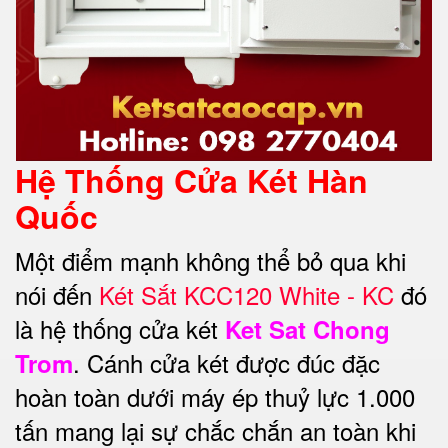
Hệ Thống Cửa Két Hàn
Quốc
Một điểm mạnh không thể bỏ qua khi
nói đến
Két Sắt KCC120 White - KC
đó
là hệ thống cửa két
Ket Sat Chong
. Cánh cửa két được đúc đặc
Trom
hoàn toàn dưới máy ép thuỷ lực 1.000
tấn mang lại sự chắc chắn an toàn khi