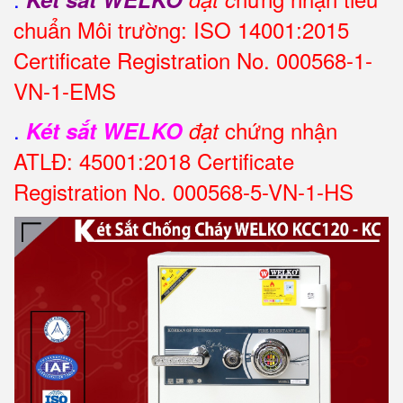
chuẩn Môi trường: ISO 14001:2015
Certificate Registration No. 000568-1-
VN-1-EMS
.
chứng nhận
Két sắt WELKO
đạt
ATLĐ: 45001:2018 Certificate
Registration No. 000568-5-VN-1-HS