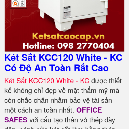
Két Sắt KCC120 White - KC
Có Độ An Toàn Rất Cao
Két Sắt KCC120 White - KC
được thiết
kế không chỉ đẹp về mặt thẩm mỹ mà
còn chắc chắn nhằm bảo vệ tài sản
một cách an toàn nhất.
OFFICE
với cấu tạo thân vỏ thép dày
SAFES