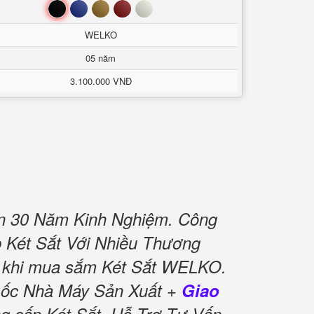
Đen
Xanh
Nâu
Đỏ
Trắng
WELKO
05 năm
3.100.000 VNĐ
n 30 Năm Kinh Nghiệm. Công
ấp Két Sắt Với Nhiều Thương
khi mua sắm Két Sắt WELKO.
Gốc Nhà Máy Sản Xuất +
Giao