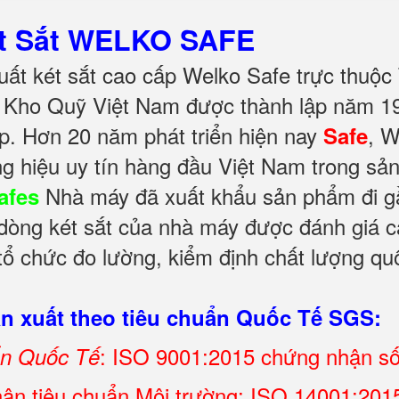
ét Sắt WELKO SAFE
ất két sắt cao cấp Welko Safe trực thuộc
Kho Quỹ Việt Nam được thành lập năm 199
p. Hơn 20 năm phát triển hiện nay
, 
Safe
g hiệu uy tín hàng đầu Việt Nam trong sả
Nhà máy đã xuất khẩu sản phẩm đi gần
afes
 dòng két sắt của nhà máy được đánh giá ca
ổ chức đo lường, kiểm định chất lượng quố
 xuất theo tiêu chuẩn Quốc Tế SGS:
: ISO 9001:2015 chứng nhận s
ẩn Quốc Tế
ận tiêu chuẩn Môi trường: ISO 14001:2015 