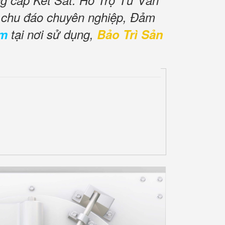
ng cấp Két Sắt. Hỗ Trợ Tư Vấn
ụ chu đáo chuyên nghiệp, Đảm
ăm
tại nơi sử dụng,
Bảo Trì Sản