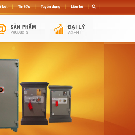
 két
Tin tức
Tuyển dụng
Liên hệ