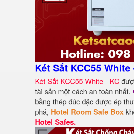
Két Sắt KCC55 White
Két Sắt KCC55 White - KC
được
tài sản một cách an toàn nhất.
bằng thép đúc đặc được ép thu
phá,
kho
Hotel Room Safe Box
Hotel Safes.