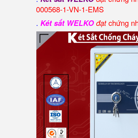
000568-1-VN-1-EMS
.
chứng nh
Két sắt WELKO
đạt