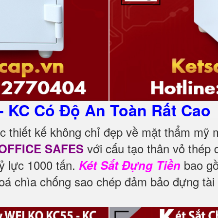
 - KC Có Độ An Toàn Rất Cao
 thiết kế không chỉ đẹp về mặt thẩm mỹ
với cấu tạo thân vỏ thép 
OFFICE SAFES
ỷ lực 1000 tấn.
bao gồ
Két Sắt Đựng Tiền
á chìa chống sao chép đảm bảo đựng tài 