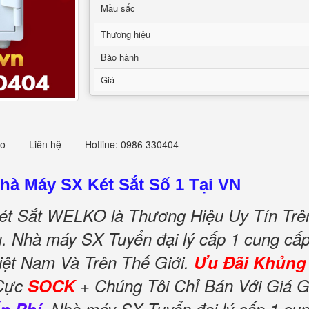
Mầu sắc
Thương hiệu
Bảo hành
Giá
eo
Liên hệ
Hotline: 0986 330404
hà Máy SX Két Sắt Số 1 Tại VN
ét Sắt WELKO là Thương Hiệu Uy Tín Trê
ầu. Nhà máy SX Tuyển đại lý cấp 1 cung c
iệt Nam Và Trên Thế Giới.
Ưu Đãi Khủng
 Cực
SOCK
+ Chúng Tôi Chỉ Bán Với Giá 