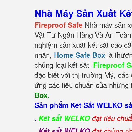
Nhà Máy Sản Xuất K
Nhà máy sản xu
Fireproof Safe
Vật Tư Ngân Hàng Và An Toàn 
nghiệm sản xuất két sắt cao cấ
nhận,
là thươn
Home Safe Box
chủng loại két sắt.
Fireproof S
đặc biệt với thị trường Mỹ, các
ứng các tiêu chuẩn của những t
Box.
Sản phẩm Két Sắt WELKO sản
.
Két sắt WELKO
đạt tiêu chu
.
hứng nh
Két sắt WELKO
đạt c