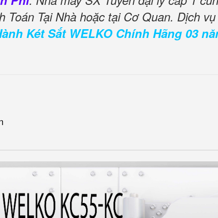
n Phí
. Nhà máy SX Tuyển đại lý cấp 1 cu
h Toán Tại Nhà hoặc tại Cơ Quan. Dịch v
Hành Két Sắt WELKO Chính Hãng 03 n
n