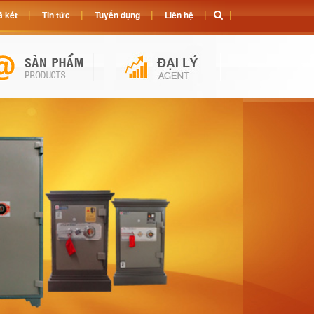
 két
Tin tức
Tuyển dụng
Liên hệ