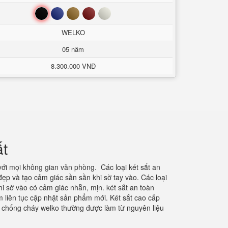
Đen
Xanh
Nâu
Đỏ
Trắng
WELKO
05 năm
8.300.000 VNĐ
ất
 với mọi không gian văn phòng.
Các loại két sắt an
ẹp và tạo cảm giác sần sần khi sờ tay vào. Các loại
i sờ vào có cảm giác nhẵn, mịn. két sắt an toàn
 liên tục cập nhật sản phẩm mới. Két sắt cao cấp
t chống cháy welko thường được làm từ nguyên liệu