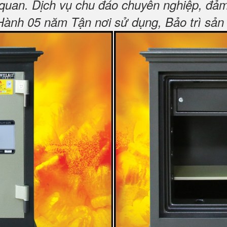
 quan.
Dịch vụ chu đáo chuyên nghiệp, đảm
nh 05 năm Tận nơi sử dụng, Bảo trì sản 