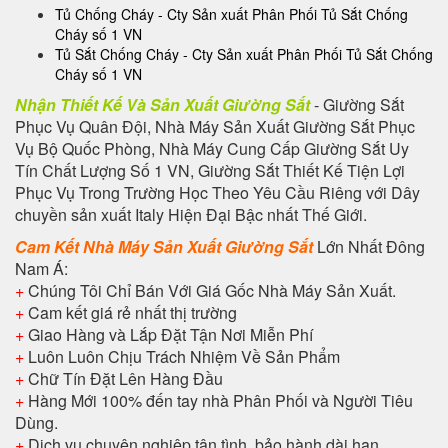
Tủ Chống Cháy - Cty Sản xuất Phân Phối Tủ Sắt Chống
Cháy số 1 VN
Tủ Sắt Chống Cháy - Cty Sản xuất Phân Phối Tủ Sắt Chống
Cháy số 1 VN
Nhận Thiết Kế Và Sản Xuất Giường Sắt
- Giường Sắt
Phục Vụ Quân Đội, Nhà Máy Sản Xuất Giường Sắt Phục
Vụ Bộ Quốc Phòng, Nhà Máy Cung Cấp Giường Sắt Uy
Tín Chất Lượng Số 1 VN, Giường Sắt Thiết Kế Tiện Lợi
Phục Vụ Trong Trường Học Theo Yêu Cầu Riêng với Dây
chuyền sản xuất Italy Hiện Đại Bậc nhất Thế Giới.
Cam Kết Nhà Máy Sản Xuất Giường Sắt
Lớn Nhất Đông
Nam Á:
+
Chúng Tôi Chỉ Bán Với Giá Gốc Nhà Máy Sản Xuất.
+
Cam kết giá rẻ nhất thị trường
+
Giao Hàng và Lắp Đặt Tận Nơi Miễn Phí
+
Luôn Luôn Chịu Trách Nhiệm Về Sản Phẩm
+
Chữ Tín Đặt Lên Hàng Đầu
+
Hàng Mới 100% đến tay nhà Phân Phối và Người Tiêu
Dùng.
+
Dịch vụ chuyên nghiệp tận tình, bảo hành dài hạn