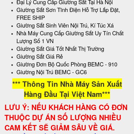
Đại Lý Cung Cấp Giường Sắt Tại Hà Nội
Giường Sắt Sơn Tĩnh Điện Hỗ Trợ Lắp Đặt,
FREE SHIP
Giường Sắt Sinh Viên Nội Trú, Kí Túc Xá
Nhà Máy Cung Cấp Giường Sắt Uy Tín Chất
Lượng Số 1 VN
Giường Sắt Giá Tốt Nhất Thị Trường
Giường Sắt Giá Rẻ
Giường Đơn Bộ Quốc Phòng BEMC - 910
Giường Nội Trú BEMC - GC6
*** Thông Tin Nhà Máy Sản Xuất
Hàng Đầu Tại Việt Nam***
LƯU Ý: NẾU KHÁCH HÀNG CÓ ĐƠN
THUỘC DỰ ÁN SỐ LƯỢNG NHIỀU
CAM KẾT SẼ GIẢM SÂU VỀ GIÁ.