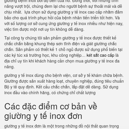
giường bệnh inox bởi độ bền của nó. Đồng thời, với những tính
năng vượt trội, chúng đem lại cho người bệnh sự thoải mái và dễ
chịu nhất. lựa chọn sử dụng giường y tế inox cao cấp nhằm đảm
bảo cho quá trình phục hồi của bệnh nhân tiến triển tốt hơn. Và
với số lượng cơ sở cung ứng giường y tế inox nhiều như hiện nay,
việc tìm được một nơi uy tín không dễ dàng.
Tại công ty chúng tôi sản phẩm giường y tế inox được thiết kế
chắc chắn bằng khung thép sơn tĩnh điện và giát giường chắc
chắn. Sản phẩm có thiết kế 1 chỗ ngủ được sử dụng phổ biến tại
các ký túc xá trường học, khu công nghiệp…
két sắt cao cấp
là
địa chỉ uy tín khi khách hàng cần chọn mua giường y tế inox đa
năng.
giường y tế inox dùng cho bệnh viện, cơ sở y tế khám chữa bệnh.
Giường được sản xuất hàng loạt, chuyên nghiệp, đúng tiêu chuẩn
Bộ y tế quy định. Kết cấu chắc chắn, lắp đặt dễ dàng. Sử dụng
inox đầu vào chính hãng, có chứng chỉ chất lượng
Các đặc điểm cơ bản về
giường y tế inox đơn
giường y tế inox đơn là một trong những đồ nội thất quan trọng