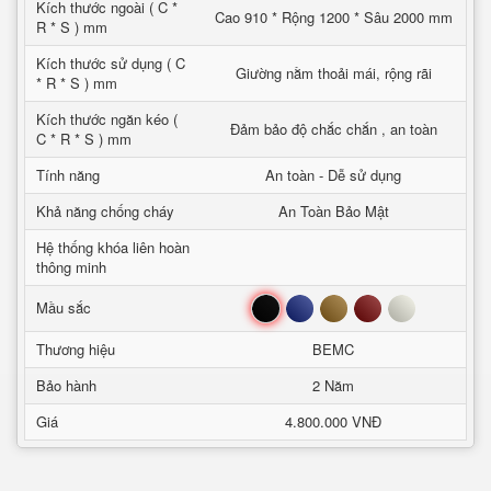
Kích thước ngoài ( C *
Cao 910 * Rộng 1200 * Sâu 2000 mm
R * S ) mm
Kích thước sử dụng ( C
Giường nằm thoải mái, rộng rãi
* R * S ) mm
Kích thước ngăn kéo (
Đảm bảo độ chắc chắn , an toàn
C * R * S ) mm
Tính năng
An toàn - Dễ sử dụng
Khả năng chống cháy
An Toàn Bảo Mật
Hệ thống khóa liên hoàn
thông minh
Đen
Xanh
Nâu
Đỏ
Trắng
Mầu sắc
Thương hiệu
BEMC
Bảo hành
2 Năm
Giá
4.800.000 VNĐ