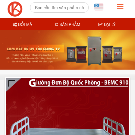
ĐỔI MÃ
SẢN PHẨM
ĐẠI LÝ