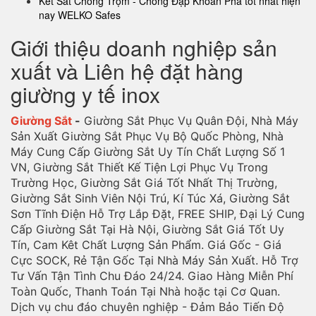
Két Sắt Chống Trộm - Chống Đập Khoan Phá tốt nhất hiện
nay WELKO Safes
Giới thiệu doanh nghiệp sản
xuất và Liên hệ đặt hàng
giường y tế inox
Giường Sắt
-
Giường Sắt Phục Vụ Quân Đội, Nhà Máy
Sản Xuất Giường Sắt Phục Vụ Bộ Quốc Phòng, Nhà
Máy Cung Cấp Giường Sắt Uy Tín Chất Lượng Số 1
VN, Giường Sắt Thiết Kế Tiện Lợi Phục Vụ Trong
Trường Học, Giường Sắt Giá Tốt Nhất Thị Trường,
Giường Sắt Sinh Viên Nội Trú, Kí Túc Xá, Giường Sắt
Sơn Tĩnh Điện Hỗ Trợ Lắp Đặt, FREE SHIP, Đại Lý Cung
Cấp Giường Sắt Tại Hà Nội, Giường Sắt Giá Tốt Uy
Tín, Cam Kêt Chất Lượng Sản Phẩm. Giá Gốc - Giá
Cực SOCK, Rẻ Tận Gốc Tại Nhà Máy Sản Xuất. Hỗ Trợ
Tư Vấn Tận Tình Chu Đáo 24/24. Giao Hàng Miễn Phí
Toàn Quốc, Thanh Toán Tại Nhà hoặc tại Cơ Quan.
Dịch vụ chu đáo chuyên nghiệp - Đảm Bảo Tiến Độ