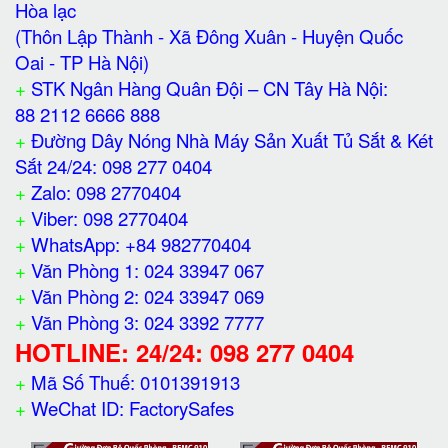
Hòa lạc
(Thôn Lập Thành - Xã Đông Xuân - Huyện Quốc
Oai - TP Hà Nội)
+
STK Ngân Hàng Quân Đội – CN Tây Hà Nội:
88 2112 6666 888
+
Đường Dây Nóng Nhà Máy Sản Xuất Tủ Sắt & Két
Sắt 24/24: 098 277 0404
+
Zalo: 098 2770404
+
Viber: 098 2770404
+
WhatsApp: +84 982770404
+
Văn Phòng 1: 024 33947 067
+
Văn Phòng 2: 024 33947 069
+
Văn Phòng 3: 024 3392 7777
HOTLINE: 24/24: 098 277 0404
+
Mã Số Thuế: 0101391913
+
WeChat ID: FactorySafes