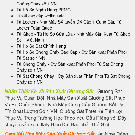
Chống Cháy số 1 VN
Tủ Hồ Sơ Ngân Hàng BEMC
tủ sắt cao cấp welko safe
Tủ Locker - Nhà Máy SX tuyển Đlý Cấp 1 Cung Cấp Tủ
Locker Toàn Quốc
Tủ Ghép - Tủ Hồ Sơ Cửa Lùa - Nhà Máy Sản Xuất Tủ Ghép
Số 1 Việt Nam
Tủ Hồ Sơ Sắt Chính Hãng
Tủ Hồ Sơ Chống Cháy Cao Cấp - Cty Sản xuất Phân Phối
Tủ Sắt số 1 VN
Tủ Chống Cháy - Cty Sản xuất Phân Phối Tủ Sắt Chống
Cháy số 1 VN
Tủ Sắt Chống Cháy - Cty Sản xuất Phân Phối Tủ Sắt Chống
Cháy số 1 VN
Nhận Thiết Kế Và Sản Xuất Giường Sắt
- Giường Sắt
Phục Vụ Quân Đội, Nhà Máy Sản Xuất Giường Sắt Phục
Vụ Bộ Quốc Phòng, Nhà Máy Cung Cấp Giường Sắt Uy
Tín Chất Lượng Số 1 VN, Giường Sắt Thiết Kế Tiện Lợi
Phục Vụ Trong Trường Học Theo Yêu Cầu Riêng với Dây
chuyền sản xuất Italy Hiện Đại Bậc nhất Thế Giới.
Cam Kết Nhà Máy Sản Xuất Giường Sắt
Lớn Nhất Đông