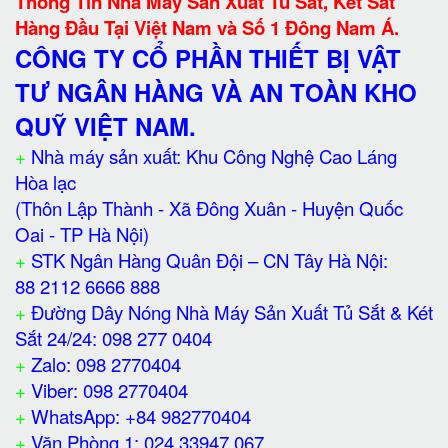
Thông Tin Nhà Máy Sản Xuất Tủ Sắt, Két Sắt
Hàng Đầu Tại Việt Nam và Số 1 Đông Nam Á.
CÔNG TY CỔ PHẦN THIẾT BỊ VẬT
TƯ NGÂN HÀNG VÀ AN TOÀN KHO
QUỸ VIỆT NAM.
+
Nhà máy sản xuất: Khu Công Nghệ Cao Láng
Hòa lạc
(Thôn Lập Thành - Xã Đông Xuân - Huyện Quốc
Oai - TP Hà Nội)
+
STK Ngân Hàng Quân Đội – CN Tây Hà Nội:
88 2112 6666 888
+
Đường Dây Nóng Nhà Máy Sản Xuất Tủ Sắt & Két
Sắt 24/24: 098 277 0404
+
Zalo: 098 2770404
+
Viber: 098 2770404
+
WhatsApp: +84 982770404
+
Văn Phòng 1: 024 33947 067