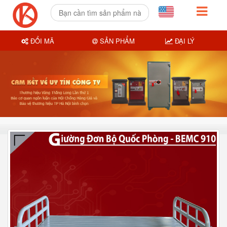
ĐỔI MÃ
SẢN PHẨM
ĐẠI LÝ