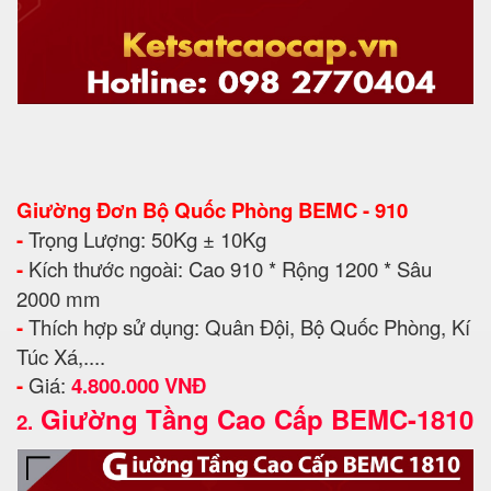
Giường Đơn Bộ Quốc Phòng BEMC - 910
-
Trọng Lượng: 50Kg ± 10Kg
-
Kích thước ngoài: Cao 910 * Rộng 1200 * Sâu
2000 mm
-
Thích hợp sử dụng: Quân Đội, Bộ Quốc Phòng, Kí
Túc Xá,....
-
Giá:
4.800.000 VNĐ
Giường Tầng Cao Cấp BEMC-1810
2.