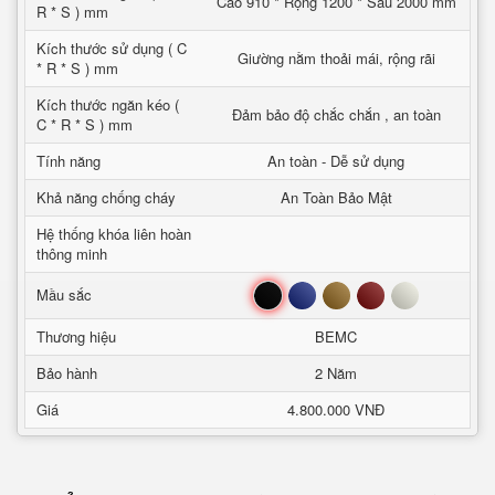
Cao 910 * Rộng 1200 * Sâu 2000 mm
R * S ) mm
Kích thước sử dụng ( C
Giường nằm thoải mái, rộng rãi
* R * S ) mm
Kích thước ngăn kéo (
Đảm bảo độ chắc chắn , an toàn
C * R * S ) mm
Tính năng
An toàn - Dễ sử dụng
Khả năng chống cháy
An Toàn Bảo Mật
Hệ thống khóa liên hoàn
thông minh
Đen
Xanh
Nâu
Đỏ
Trắng
Mầu sắc
Thương hiệu
BEMC
Bảo hành
2 Năm
Giá
4.800.000 VNĐ