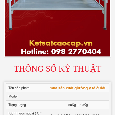
THÔNG SỐ KỸ THUẬT
mua sản xuất giường y tế ở đâu
Tên sản phẩm
Model
Trọng lượng
50Kg ± 10Kg
Kích thước ngoài ( C *