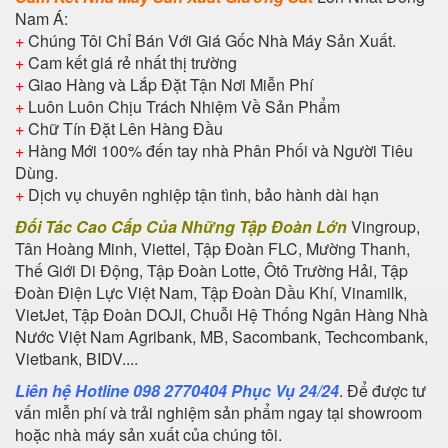
Nam Á:
+
Chúng Tôi Chỉ Bán Với Giá Gốc Nhà Máy Sản Xuất.
+
Cam kết giá rẻ nhất thị trường
+
Giao Hàng và Lắp Đặt Tận Nơi Miễn Phí
+
Luôn Luôn Chịu Trách Nhiệm Về Sản Phẩm
+
Chữ Tín Đặt Lên Hàng Đầu
+
Hàng Mới 100% đến tay nhà Phân Phối và Người Tiêu
Dùng.
+
Dịch vụ chuyên nghiệp tận tình, bảo hành dài hạn
Đối Tác Cao Cấp Của Những Tập Đoàn Lớn
Vingroup,
Tân Hoàng Minh, Viettel, Tập Đoàn FLC, Mường Thanh,
Thế Giới Di Động, Tập Đoàn Lotte, Ôtô Trường Hải, Tập
Đoàn Điện Lực Việt Nam, Tập Đoàn Dầu Khí, Vinamilk,
VietJet, Tập Đoàn DOJI, Chuỗi Hệ Thống Ngân Hàng Nhà
Nước Việt Nam Agribank, MB, Sacombank, Techcombank,
Vietbank, BIDV....
Liên hệ Hotline 098 2770404 Phục Vụ 24/24
. Để được tư
vấn miễn phí và trải nghiệm sản phẩm ngay tại showroom
hoặc nhà máy sản xuất của chúng tôi.