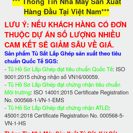
*** Thông Tin Nhà Máy Sản Xuất
Hàng Đầu Tại Việt Nam***
LƯU Ý: NẾU KHÁCH HÀNG CÓ ĐƠN
THUỘC DỰ ÁN SỐ LƯỢNG NHIỀU
CAM KẾT SẼ GIẢM SÂU VỀ GIÁ.
Sản phẩm Tủ Sắt Lắp Ghép sản xuất theo tiêu
chuẩn Quốc Tế SGS:
-
Tủ Hồ Sơ Lắp Ghép đạt tiêu chuẩn Quốc Tế
: ISO
9001:2015 chứng nhận số VN16/00059.
-
Tủ Hồ Sơ Lắp Ghép đạt chứng nhận tiêu chuẩn
Môi trường
: ISO 14001:2015 Certificate Registration
No. 000568-1-VN-1-EMS
-
Tủ Hồ Sơ Lắp Ghép đạt chứng nhận ATLĐ
:
45001:2018 Certificate Registration No. 000568-5-
VN-1-HS