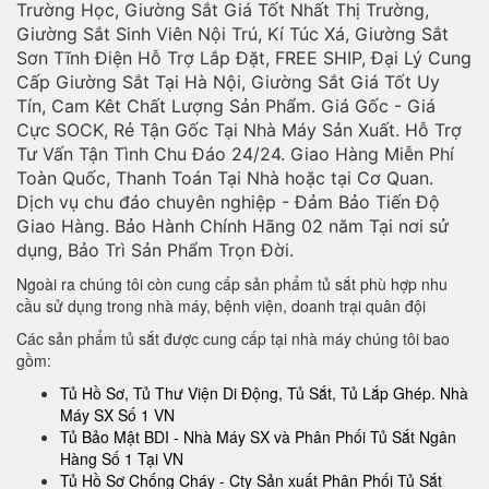
Trường Học, Giường Sắt Giá Tốt Nhất Thị Trường,
Giường Sắt Sinh Viên Nội Trú, Kí Túc Xá, Giường Sắt
Sơn Tĩnh Điện Hỗ Trợ Lắp Đặt, FREE SHIP, Đại Lý Cung
Cấp Giường Sắt Tại Hà Nội, Giường Sắt Giá Tốt Uy
Tín, Cam Kêt Chất Lượng Sản Phẩm. Giá Gốc - Giá
Cực SOCK, Rẻ Tận Gốc Tại Nhà Máy Sản Xuất. Hỗ Trợ
Tư Vấn Tận Tình Chu Đáo 24/24. Giao Hàng Miễn Phí
Toàn Quốc, Thanh Toán Tại Nhà hoặc tại Cơ Quan.
Dịch vụ chu đáo chuyên nghiệp - Đảm Bảo Tiến Độ
Giao Hàng. Bảo Hành Chính Hãng 02 năm Tại nơi sử
dụng, Bảo Trì Sản Phẩm Trọn Đời.
Ngoài ra chúng tôi còn cung cấp sản phẩm tủ sắt phù hợp nhu
cầu sử dụng trong nhà máy, bệnh viện, doanh trại quân đội
Các sản phẩm tủ sắt được cung cấp tại nhà máy chúng tôi bao
gồm:
Tủ Hồ Sơ, Tủ Thư Viện Di Động, Tủ Sắt, Tủ Lắp Ghép. Nhà
Máy SX Số 1 VN
Tủ Bảo Mật BDI - Nhà Máy SX và Phân Phối Tủ Sắt Ngân
Hàng Số 1 Tại VN
Tủ Hồ Sơ Chống Cháy - Cty Sản xuất Phân Phối Tủ Sắt