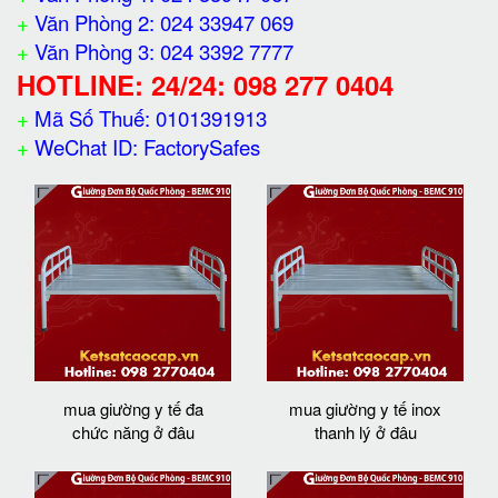
+
Văn Phòng 2: 024 33947 069
+
Văn Phòng 3: 024 3392 7777
HOTLINE: 24/24: 098 277 0404
+
Mã Số Thuế: 0101391913
+
WeChat ID: FactorySafes
mua giường y tế đa
mua giường y tế inox
chức năng ở đâu
thanh lý ở đâu