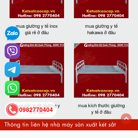
mua giường y tế inox
mua giường y tế
giá rẻ ở đâu
hakawa ở đâu
mua sản xuất giường y
mua kích thước giường
0982770404
tế ở đâu
y tế ở đâu
back