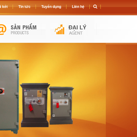
 két
Tin tức
Tuyển dụng
Liên hệ