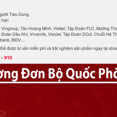
gười Tiêu Dùng.
i hạn
n
Vingroup, Tân Hoàng Minh, Viettel, Tập Đoàn FLC, Mường Than
p Đoàn Dầu Khí, Vinamilk, VietJet, Tập Đoàn DOJI, Chuỗi Hệ
ank, BIDV....
. Để được tư vấn miễn phí và trải nghiệm sản phẩm ngay tại sh
- 910