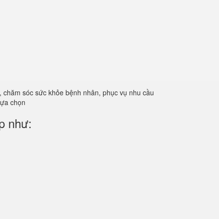
ản, chăm sóc sức khỏe bệnh nhân, phục vụ nhu cầu
 lựa chọn
p như: