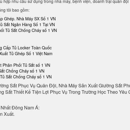
ù hợp nhu cầu sử dụng trong nhà máy, bệnh viện, doanh trại quân đội
úng tôi bao gồm:
Lắp Ghép. Nhà Máy SX Số 1 VN
Tủ Sắt Ngân Hàng Số 1 Tại VN
hối Tủ Sắt Chống Cháy số 1 VN
ng Cấp Tủ Locker Toàn Quốc
Xuất Tủ Ghép Số 1 Việt Nam
 Phân Phối Tủ Sắt số 1 VN
 Sắt Chống Cháy số 1 VN
 Tủ Sắt Chống Cháy số 1 VN
ường Sắt Phục Vụ Quân Đội, Nhà Máy Sản Xuất Giường Sắt P
g Sắt Thiết Kế Tiện Lợi Phục Vụ Trong Trường Học Theo Yêu C
 Nhất Đông Nam Á:
n Xuất.