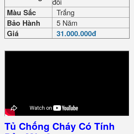
đối
Trắng
Màu Sắc
5 Năm
Bảo Hành
Giá
31
.000.000đ
Tủ Chống Cháy Có Tính