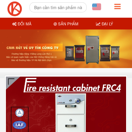
ĐỔI MÃ
SẢN PHẨM
ĐẠI LÝ