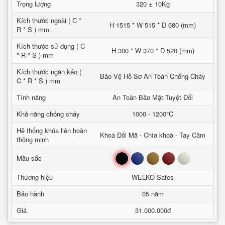
Trọng lượng
320 ± 10Kg
Kích thước ngoài ( C *
H 1515 * W 515 * D 680 (mm)
R * S ) mm
Kích thước sử dụng ( C
H 300 * W 370 * D 520 (mm)
* R * S ) mm
Kích thước ngăn kéo (
Bảo Vệ Hồ Sơ An Toàn Chống Cháy
C * R * S ) mm
Tính năng
An Toàn Bảo Mật Tuyệt Đối
Khả năng chống cháy
1000 - 1200°C
Hệ thống khóa liên hoàn
Khoá Đổi Mã - Chìa khoá - Tay Cầm
thông minh
Đen
Xanh
Nâu
Đỏ
Trắng
Mầu sắc
Thương hiệu
WELKO Safes
Bảo hành
05 năm
Giá
31.000.000đ