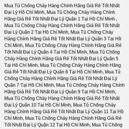
Mua Tủ Chống Cháy Hàng Chính Hãng Giá Rẻ Tốt Nhất Đại Lý Hồ Chí Minh, Mua Tủ Chống Cháy Hàng Chính Hãng Giá Rẻ Tốt Nhất Đại Lý Quận 1 Tại Hồ Chí Minh , Mua Tủ Chống Cháy Hàng Chính Hãng Giá Rẻ Tốt Nhất Đại Lý Quận 2 Tại Hồ Chí Minh, Mua Tủ Chống Cháy Hàng Chính Hãng Giá Rẻ Tốt Nhất Đại Lý Quận 3 Tại Hồ Chí Minh, Mua Tủ Chống Cháy Hàng Chính Hãng Giá Rẻ Tốt Nhất Đại Lý Quận 4 Tại Hồ Chí Minh, Mua Tủ Chống Cháy Hàng Chính Hãng Giá Rẻ Tốt Nhất Đại Lý Quận 5 Tại Hồ Chí Minh, Mua Tủ Chống Cháy Hàng Chính Hãng Giá Rẻ Tốt Nhất Đại Lý Quận 6 Tại Hồ Chí Minh, Mua Tủ Chống Cháy Hàng Chính Hãng Giá Rẻ Tốt Nhất Đại Lý Quận 7 Tại Hồ Chí Minh, Mua Tủ Chống Cháy Hàng Chính Hãng Giá Rẻ Tốt Nhất Đại Lý Quận 9 Tại Hồ Chí Minh, Mua Tủ Chống Cháy Hàng Chính Hãng Giá Rẻ Tốt Nhất Đại Lý Quận 10 Tại Hồ Chí Minh, Mua Tủ Chống Cháy Hàng Chính Hãng Giá Rẻ Tốt Nhất Đại Lý Quận 11 Tại Hồ Chí Minh, Mua Tủ Chống Cháy Hàng Chính Hãng Giá Rẻ Tốt Nhất Đại Lý Quận 12 Tại Hồ Chí Minh, Mua Tủ Chống Cháy Hàng Chính Hãng Giá Rẻ Tốt Nhất Đại Lý Quận Thủ Đức Tại Hồ Chí Minh, Mua Tủ Chống Cháy Hàng Chính Hãng Giá Rẻ Tốt Nhất Đại Lý Quận Bình Thạnh Tại Hồ Chí Minh, Mua Tủ Chống Cháy Hàng Chính Hãng Giá Rẻ Tốt Nhất Đại Lý Quận Gò Vấp Tại Hồ Chí Minh, Mua Tủ Chống Cháy Hàng Chính Hãng Giá Rẻ Tốt Nhất Đại Lý Quận Phú Nhuận Tại Hồ Chí Minh, Mua Tủ Chống Cháy Hàng Chính Hãng Giá Rẻ Tốt Nhất Đại Lý Quận Tân Phú Tại Hồ Chí Minh, Mua Tủ Chống Cháy Hàng Chính Hãng Giá Rẻ Tốt Nhất Đại Lý Quận Bình Tân Tại Hồ Chí Minh, Mua Tủ Chống Cháy Hàng Chính Hãng Giá Rẻ Tốt Nhất Đại Lý Quận Tân Bình Tại Hồ Chí Minh, Mua Tủ Chống Cháy Hàng Chính Hãng Giá Rẻ Tốt Nhất Đại Lý Hà Nội, Mua Tủ Chống Cháy Hàng Chính Hãng Giá Rẻ Tốt Nhất Đại Lý Quận Ba Đình Hà Nội, Mua Tủ Chống Cháy Hàng Chính Hãng Giá Rẻ Tốt Nhất Đại Lý Quận Hoàn Kiếm Hà Nội, Mua Tủ Chống Cháy Hàng Chính Hãng Giá Rẻ Tốt Nhất Đại Lý Quận Hai Bà Trưng Hà Nội, Mua Tủ Chống Cháy Hàng Chính Hãng Giá Rẻ Tốt Nhất Đại Lý Quận Đống Đa Hà Nội, Mua Tủ Chống Cháy Hàng Chính Hãng Giá Rẻ Tốt Nhất Đại Lý Quận Tây Hồ Hà Nội, Mua Tủ Chống Cháy Hàng Chính Hãng Giá Rẻ Tốt Nhất Đại Lý Quận Cầu Giấy Hà Nội, Mua Tủ Chống Cháy Hàng Chính Hãng Giá Rẻ Tốt Nhất Đại Lý Quận Thanh Xuân Hà Nội, Mua Tủ Chống Cháy Hàng Chính Hãng Giá Rẻ Tốt Nhất Đại Lý Quận Hoàng Mai Hà Nội, Mua Tủ Chống Cháy Hàng Chính Hãng Giá Rẻ Tốt Nhất Đại Lý Quận Long Biên Hà Nội, Mua Tủ Chống Cháy Hàng Chính Hãng Giá Rẻ Tốt Nhất Đại Lý Quận Bắc Từ Liêm Hà Nội, Mua Tủ Chống Cháy Hàng Chính Hãng Giá Rẻ Tốt Nhất Đại Lý Huyện Thanh Trì Hà Nội, Mua Tủ Chống Cháy Hàng Chính Hãng Giá Rẻ Tốt Nhất Đại Lý Huyện Gia Lâm Hà Nội, Mua Tủ Chống Cháy Hàng Chính Hãng Giá Rẻ Tốt Nhất Đại Lý Huyện Đông Anh Hà Nội, Mua Tủ Chống Cháy Hàng Chính Hãng Giá Rẻ Tốt Nhất Đại Lý Huyện Sóc Sơn Hà Nội, Mua Tủ Chống Cháy Hàng Chính Hãng Giá Rẻ Tốt Nhất Đại Lý Quận Hà Đông Hà Nội, Mua Tủ Chống Cháy Hàng Chính Hãng Giá Rẻ Tốt Nhất Đại Lý Thị xã Sơn Tây Hà Nội, Mua Tủ Chống Cháy Hàng Chính Hãng Giá Rẻ Tốt Nhất Đại Lý Huyện Ba Vì Hà Nội, Mua Tủ Chống Cháy Hàng Chính Hãng Giá Rẻ Tốt Nhất Đại Lý Huyện Phúc Thọ Hà Nội, Mua Tủ Chống Cháy Hàng Chính Hãng Giá Rẻ Tốt Nhất Đại Lý Huyện Thạch Thất Hà Nội, Mua Tủ Chống Cháy Hàng Chính Hãng Giá Rẻ Tốt Nhất Đại Lý Huyện Quốc Oai Hà Nội, Mua Tủ Chống Cháy Hàng Chính Hãng Giá Rẻ Tốt Nhất Đại Lý Huyện Chương Mỹ Hà Nội, Mua Tủ Chống Cháy Hàng Chính Hãng Giá Rẻ Tốt Nhất Đại Lý Huyện Đan Phượng Hà Nội, Mua Tủ Chống Cháy Hàng Chính Hãng Giá Rẻ Tốt Nhất Đại Lý Huyện Hoài Đức Hà Nội, Mua Tủ Chống Cháy Hàng Chính Hãng Giá Rẻ Tốt Nhất Đại Lý Huyện Thanh Oai Hà Nội, Mua Tủ Chống Cháy Hàng Chính Hãng Giá Rẻ Tốt Nhất Đại Lý Huyện Mỹ Đức Hà Nội, Mua Tủ Chống Cháy Hàng Chính Hãng Giá Rẻ Tốt Nhất Đại Lý Huyện Ứng Hoà Hà Nội, Mua Tủ Chống Cháy Hàng Chính Hãng Giá Rẻ Tốt Nhất Đại Lý Huyện Thường Tín Hà Nội, Mua Tủ Chống Cháy Hàng Chính Hãng Giá Rẻ Tốt Nhất Đại Lý Huyện Phú Xuyên Hà Nội, Mua Tủ Chống Cháy Hàng Chính Hãng Giá Rẻ Tốt Nhất Đại Lý Huyện Mê Linh Hà Nội, Mua Tủ Chống Cháy Hàng Chính Hãng Giá Rẻ Tốt Nhất Đại Lý Quận Nam Từ Liên Hà Nội, Mua Tủ Chống Cháy Hàng Chính Hãng Giá Rẻ Tốt Nhất Đại Lý An Giang, Mua Tủ Chống Cháy Hàng Chính Hãng Giá Rẻ Tốt Nhất Đại Lý Thành phố Long Xuyên Tỉnh An Giang, Mua Tủ Chống Cháy Hàng Chính Hãng Giá Rẻ Tốt Nhất Đại Lý Thành phố Châu Đốc Tỉnh An Giang, Mua Tủ Chống Cháy Hàng Chính Hãng Giá Rẻ Tốt Nhất Đại Lý Huyện An Phú Tỉnh An Giang, Mua Tủ Chống Cháy Hàng Chính Hãng Giá Rẻ Tốt Nhất Đại Lý Thị xã Tân Châu, Mua Tủ Chống Cháy Hàng Chính Hãng Giá Rẻ Tốt Nhất Đại Lý Huyện Phú Tân, Mua Tủ Chống Cháy Hàng Chính Hãng Giá Rẻ Tốt Nhất Đại Lý Huyện Châu Phú, Mua Tủ Chống Cháy Hàng Chính Hãng Giá Rẻ Tốt Nhất Đại Lý Huyện Tịnh Biên, Mua Tủ Chống Cháy Hàng Chính Hãng Giá Rẻ Tốt Nhất Đại Lý Huyện Tri Tôn, Mua Tủ Chống Cháy Hàng Chính Hãng Giá Rẻ Tốt Nhất Đại Lý Huyện Châu Thành Tỉnh An Giang, Mua Tủ Chống Cháy Hàng Chính Hãng Giá Rẻ Tốt Nhất Đại Lý Huyện Chợ Mới Tỉnh An Giang, Mua Tủ Chống Cháy Hàng Chính Hãng Giá Rẻ Tốt Nhất Đại Lý Huyện Thoại Sơn Tỉnh An Giang, Mua Tủ Chống Cháy Hàng Chính Hãng Giá Rẻ Tốt Nhất Đại Lý Vũng Tàu, Mua Tủ Chống Cháy Hàng Chính Hãng Giá Rẻ Tốt Nhất Đại Lý Thành phố Vũng Tàu Tại Bà Rịa - Vũng Tàu, Mua Tủ Chống Cháy Hàng Chính Hãng Giá Rẻ Tốt Nhất Đại Lý Thành phố Bà Rịa Tại Bà Rịa - Vũng Tàu, Mua Tủ Chống Cháy Hàng Chính Hãng Giá Rẻ Tốt Nhất Đại Lý Huyện Châu Đức Tại Bà Rịa - Vũng Tàu, Mua Tủ Chống Cháy Hàng Chính Hãng Giá Rẻ Tốt Nhất Đại Lý Huyện Xuyên Mộc Tại Bà Rịa - Vũng Tàu, Mua Tủ Chống Cháy Hàng Chính Hãng Giá Rẻ Tốt Nhất Đại Lý Huyện Long Điền Tại Bà Rịa - Vũng Tàu, Mua Tủ Chống Cháy Hàng Chính Hãng Giá Rẻ Tốt Nhất Đại Lý Huyện Đất Đỏ Tại Bà Rịa - Vũng Tàu, Mua Tủ Chống Cháy Hàng Chính Hãng Giá Rẻ Tốt Nhất Đại Lý Huyện Tân Thành Tại Bà Rịa - Vũng Tàu, Tỉnh Bà Rịa - Vũng Tàu Tại Bà Rịa - Vũng Tàu, Mua Tủ Chống Cháy Hàng Chính Hãng Giá Rẻ Tốt Nhất Đại Lý Bạc Liêu, Mua Tủ Chống Cháy Hàng Chính Hãng Giá Rẻ Tốt Nhất Đại Lý Thành phố Bạc Liêu Tại Bạc Liêu, Mua Tủ Chống Cháy Hàng Chính Hãng Giá Rẻ Tốt Nhất Đại Lý Huyện Hồng Dân Tại Bạc Liêu, Mua Tủ Chống Cháy Hàng Chính Hãng Giá Rẻ Tốt Nhất Đại Lý Huyện Phước Long Tại Bạc Liêu, Mua Tủ Chống Cháy Hàng Chính Hãng Giá Rẻ Tốt Nhất Đại Lý Huyện Vĩnh Lợi Tại Bạc Liêu, Mua Tủ Chống Cháy Hàng Chính Hãng Giá Rẻ Tốt Nhất Đại Lý Thị xã Giá Rai Tại Bạc Liêu, Mua Tủ Chống Cháy Hàng Chính Hãng Giá Rẻ Tốt Nhất Đại Lý Huyện Đông Hải Tại Bạc Liêu, Mua Tủ Chống Cháy Hàng Chính Hãng Giá Rẻ Tốt Nhất Đại Lý Huyện Hoà Bình Tại Bạc Liêu, Mua Tủ Chống Cháy Hàng Chính Hãng Giá Rẻ Tốt Nhất Đại Lý Bắc Kạn, Mua Tủ Chống Cháy Hàng Chính Hãng Giá Rẻ Tốt Nhất Đại Lý Thành Phố Bắc Kạn, Mua Tủ Chống Cháy Hàng Chính Hãng Giá Rẻ Tốt Nhất Đại Lý Huyện Pác Nặm Tại Bắc Kạn, Mua Tủ Chống Cháy Hàng Chính Hãng Giá Rẻ Tốt Nhất Đại Lý Huyện Ba Bể Tại Bắc Kạn, Mua Tủ Chống Cháy Hàng Chính Hãng Giá Rẻ Tốt Nhất Đại Lý Huyện Ngân Sơn Tại Bắc Kạn, Mua Tủ Chống Cháy Hàng Chính Hãng Giá Rẻ Tốt Nhất Đại Lý Huyện Bạch Thông Tại Bắc Kạn, Mua Tủ Chống Cháy Hàng Chính Hãng Giá Rẻ Tốt Nhất Đại Lý Huyện Chợ Đồn Tại Bắc Kạn, Mua Tủ Chống Cháy Hàng Chính Hãng Giá Rẻ Tốt Nhất Đại Lý Huyện Chợ Mới Tại Bắc Kạn, Huyện Na Rì Tại Bắc Kạn, Mua Tủ Chống Cháy Hàng Chính Hãng Giá Rẻ Tốt Nhất Đại Lý Bắc Giang, Mua Tủ Chống Cháy Hàng Chính Hãng Giá Rẻ Tốt Nhất Đại Lý Thành phố Bắc Giang, Mua Tủ Chống Cháy Hàng Chính Hãng Giá Rẻ Tốt Nhất Đại Lý Huyện Yên Thế Tại Bắc Giang, Mua Tủ Chống Cháy Hàng Chính Hãng Giá Rẻ Tốt Nhất Đại Lý Huyện Tân Yên Tại Bắc Giang, Mua Tủ Chống Cháy Hàng Chính Hãng Giá Rẻ Tốt Nhất Đại Lý Huyện Lạng Giang Tại Bắc Giang, Mua Tủ Chống Cháy Hàng Chính Hãng Giá Rẻ Tốt Nhất Đại Lý Huyện Lục Nam Tại Bắc Giang, Mua Tủ Chống Cháy Hàng Chính Hãng Giá Rẻ Tốt Nhất Đại Lý Huyện Lục Ngạn Tại Bắc Giang, Mua Tủ Chống Cháy Hàng Chính Hãng Giá Rẻ Tốt Nhất Đại Lý Huyện Sơn Động Tại Bắc Giang, Mua Tủ Chống Cháy Hàng Chính Hãng Giá Rẻ Tốt Nhất Đại Lý Huyện Yên Dũng Tại Bắc Giang, Mua Tủ Chống Cháy Hàng Chính Hãng Giá Rẻ Tốt Nhất Đại Lý Huyện Việt Yên Tại Bắc Giang, Mua Tủ Chống Cháy Hàng Chính Hãng Giá Rẻ Tốt Nhất Đại Lý Huyện Hiệp Hòa Tại Bắc Giang, Mua Tủ Chống Cháy Hàng Chính Hãng Giá Rẻ Tốt Nhất Đại Lý Bắc Ninh, Mua Tủ Chống Cháy Hàng Chính Hãng Giá Rẻ Tốt Nhất Đại Lý Thành phố Bắc Ninh, Mua Tủ Chống Cháy Hàng Chính Hãng Giá Rẻ Tốt Nhất Đại Lý Huyện Yên Phong Tại Bắc Ninh, Mua Tủ Chống Cháy Hàng Chính Hãng Giá Rẻ Tốt Nhất Đại Lý Huyện Quế Võ Tại Bắc Ninh, Mua Tủ Chống Cháy Hàng Chính Hãng Giá Rẻ Tốt Nhất Đại Lý Huyện Tiên Du Tại Bắc Ninh, Mua Tủ Chống Cháy Hàng Chính Hãng Giá Rẻ Tốt Nhất Đại Lý Thị xã Từ Sơn Tại Bắc Ninh, Huyện Thuận Thành Tại Bắc Ninh, Mua Tủ Chống Cháy Hàng Chính Hãng Giá Rẻ Tốt Nhất Đại Lý Huyện Gia Bình Tại Bắc Ninh, Mua Tủ Chống Cháy Hàng Chính Hãng Giá Rẻ Tốt Nhất Đại Lý Huyện Lương Tài Tại Bắc Ninh, Mua Tủ Chống Cháy Hàng Chính Hãng Giá Rẻ Tốt Nhất Đại Lý Bến Tre, Mua Tủ Chống Cháy Hàng Chính Hãng Giá Rẻ Tốt Nhất Đại Lý Thành phố Bến Tre, Mua Tủ Chống Cháy Hàng Chính Hãng Giá Rẻ Tốt Nhất Đại Lý Huyện Châu Thành Tỉnh Bến Tre, Huyện Chợ Lách Tỉnh Bến Tre, Mua Tủ Chống Cháy Hàng Chính Hãng Giá Rẻ Tốt Nhất Đại Lý Huyện Mỏ Cày Nam Tỉnh Bến Tre, Mua Tủ Chống Cháy Hàng Chính Hãng Giá Rẻ Tốt Nhất Đại Lý Huyện Giồng Trôm Tỉnh Bến Tre, Mua Tủ Chống Cháy Hàng Chính Hãng Giá Rẻ Tốt Nhất Đại Lý Huyện Bình Đại Tỉnh Bến Tre, Mua Tủ Chống Cháy Hàng Chính Hãng Giá Rẻ Tốt Nhất Đại Lý Huyện Ba Tri Tỉnh Bến Tre, Mua Tủ Chống Cháy Hàng Chính Hãng Giá Rẻ Tốt Nhất Đại Lý Huyện Thạnh Phú Tỉnh Bến Tre, Mua Tủ Chống Cháy Hàng Chính Hãng Giá Rẻ Tốt Nhất Đại Lý Huyện Mỏ Cày Bắc Tỉnh Bến Tre, Mua Tủ Chống Cháy Hàng Chính Hãng Giá Rẻ Tốt Nhất Đại Lý Bình Dương, Mua Tủ Chống Cháy Hàng Chính Hãng Giá Rẻ Tốt Nhất Đại Lý Tại Thành phố Thủ Dầu Một Tỉnh Bình Dương, Mua Tủ Chống Cháy Hàng Chính Hãng Giá Rẻ Tốt Nhất Đại Lý Tại Huyện Bàu Bàng Tỉnh Bình Dương, Mua Tủ Chống Cháy Hàng Chính Hãng Giá Rẻ Tốt Nhất Đại Lý Tại Huyện Dầu Tiếng Tỉnh Bình Dương, Mua Tủ Chống Cháy Hàng Chính Hãng Giá Rẻ Tốt Nhất Đại Lý Tại Thị xã Bến Cát Tỉnh Bình Dương, Mua Tủ Chống