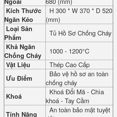
680 (mm)
Ngoài
H 300 * W 370 * D 520
Kích Thước
(mm)
Ngăn Kéo
Loại Sản
Tủ Hồ Sơ Chống Cháy
Phẩm
Khả Ngăn
1000 - 1200°C
Chống Cháy
Thép Cao Cấp
Vật Liệu
Bảo vệ hồ sơ an toàn
Ưu Điểm
chống cháy
Khoá Đổi Mã - Chìa
Khoá
khoá - Tay Cầm
An toàn bảo mật tuyệt
Tính Năng