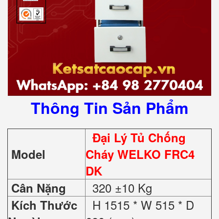
Thông Tin Sản Phẩm
Đại Lý Tủ Chống
Model
Cháy WELKO FRC4
DK
320 ±10 Kg
Cân Nặng
H 1515 * W 515 * D
Kích Thước