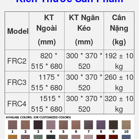
KT
KT Ngăn
Cân
Ngoài
Kéo
Nặng
Model
(mm)
(mm)
(kg)
820 *
300 * 370 *
192 ± 10
FRC2
515 * 680
520
kg
1175 *
300 * 370 *
260 ± 10
FRC3
515 * 680
520
kg
1515 *
300 * 370 *
320 ± 10
FRC4
515 * 680
520
kg