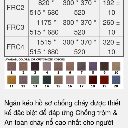
820 *
300 * 370 *
192 ±
FRC2
515 * 680
520
10
1175 *
300 * 370 *
260 ±
FRC3
515 * 680
520
10
1515 *
300 * 370 *
320 ±
FRC4
515 * 680
520
10
Ngăn kéo hồ sơ chống cháy được thiết
kế đặc biệt để đáp ứng Chống trộm &
An toàn cháy nổ cao nhất cho người