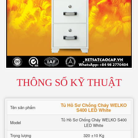
THÔNG SỐ KỸ THUẬT
Tủ Hồ Sơ Chống Cháy WELKO
Tên sản phẩm
S400 LED White
Tủ Hồ Sơ Chống Cháy WELKO S400
Model
LED White
Trọng lượng
320 ±10 Kg