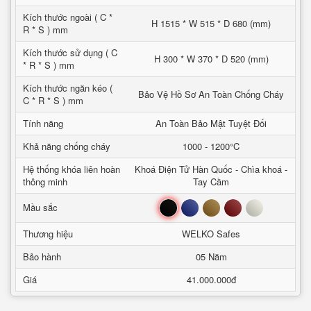
Kích thước ngoài ( C *
H 1515 * W 515 * D 680 (mm)
R * S ) mm
Kích thước sử dụng ( C
H 300 * W 370 * D 520 (mm)
* R * S ) mm
Kích thước ngăn kéo (
Bảo Vệ Hồ Sơ An Toàn Chống Cháy
C * R * S ) mm
Tính năng
An Toàn Bảo Mật Tuyệt Đối
Khả năng chống cháy
1000 - 1200°C
Hệ thống khóa liên hoàn
Khoá Điện Tử Hàn Quốc - Chìa khoá -
thông minh
Tay Cầm
Đen
Xanh
Nâu
Đỏ
Trắng
Mầu sắc
Thương hiệu
WELKO Safes
Bảo hành
05 Năm
Giá
41.000.000đ