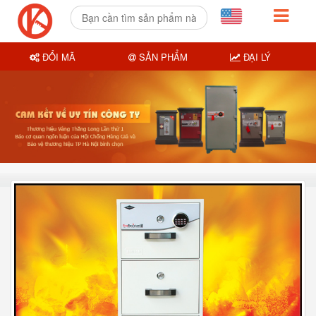
ĐỔI MÃ
SẢN PHẨM
ĐẠI LÝ