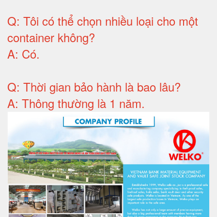
Q:
Tôi có thể chọn nhiều loại cho một
container không
?
A:
Có
.
Q: T
hời gian bảo hành
là bao lâu?
A: Thông thường là 1 năm
.