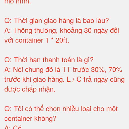
mô hình
.
Q:
Thời gian giao hàng là bao lâu
?
A:
Thông thường, khoảng 30 ngày đối
với container 1 * 20ft
.
Q:
Thời hạn thanh toán là gì
?
A:
Nói chung đó là TT trước 30%, 70%
trước khi giao hàng.
L / C trả ngay cũng
được chấp nhận
.
Q:
Tôi có thể chọn nhiều loại cho một
container không
?
A:
Có
.