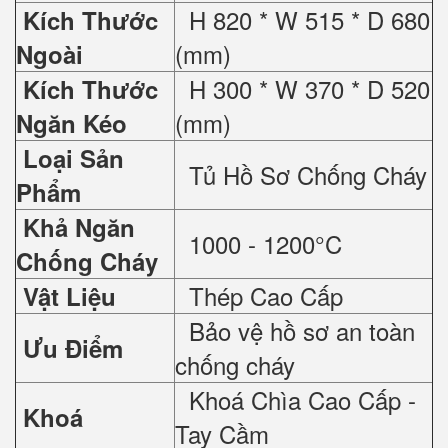
H 820 * W 515 * D 680
Kích Thước
(mm)
Ngoài
H 300 * W 370 * D 520
Kích Thước
(mm)
Ngăn Kéo
Loại Sản
Tủ Hồ Sơ Chống Cháy
Phẩm
Khả Ngăn
1000 - 1200°C
Chống Cháy
Thép Cao Cấp
Vật Liệu
Bảo vệ hồ sơ an toàn
Ưu Điểm
chống cháy
Khoá Chìa Cao Cấp -
Khoá
Tay Cầm