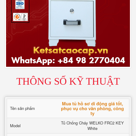
THÔNG SỐ KỸ THUẬT
Mua tủ hồ sơ di động giá tốt,
phục vụ cho văn phòng, công
Tên sản phẩm
ty
Tủ Chống Cháy WELKO FRC2 KEY
Model
White