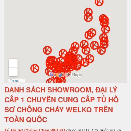
DANH SÁCH SHOWROOM, ĐẠI LÝ
CẤP 1 CHUYÊN CUNG CẤP TỦ HỒ
SƠ CHỐNG CHÁY WELKO TRÊN
TOÀN QUỐC
Tủ Hồ Sơ Chống Cháy WELKO
đã có mặt tại 172 quốc gia và