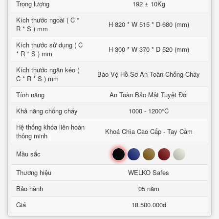
Trọng lượng
192 ± 10Kg
Kích thước ngoài ( C *
H 820 * W 515 * D 680 (mm)
R * S ) mm
Kích thước sử dụng ( C
H 300 * W 370 * D 520 (mm)
* R * S ) mm
Kích thước ngăn kéo (
Bảo Vệ Hồ Sơ An Toàn Chống Cháy
C * R * S ) mm
Tính năng
An Toàn Bảo Mật Tuyệt Đối
Khả năng chống cháy
1000 - 1200°C
Hệ thống khóa liên hoàn
Khoá Chìa Cao Cấp - Tay Cầm
thông minh
Đen
Xanh
Nâu
Đỏ
Trắng
Mầu sắc
Thương hiệu
WELKO Safes
Bảo hành
05 năm
Giá
18.500.000đ