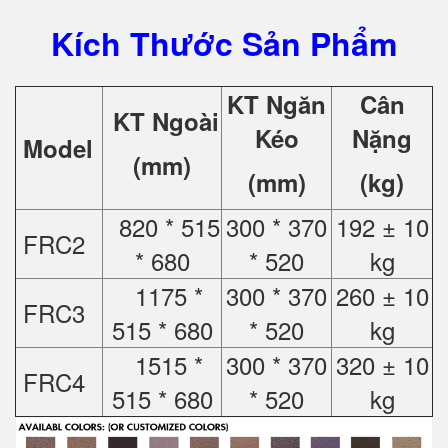
Kích Thước Sản Phẩm
KT Ngăn
Cân
KT Ngoài
Kéo
Nặng
Model
(mm)
(mm)
(kg)
820 * 515
300 * 370
192 ± 10
FRC2
* 680
* 520
kg
1175 *
300 * 370
260 ± 10
FRC3
515 * 680
* 520
kg
1515 *
300 * 370
320 ± 10
FRC4
515 * 680
* 520
kg