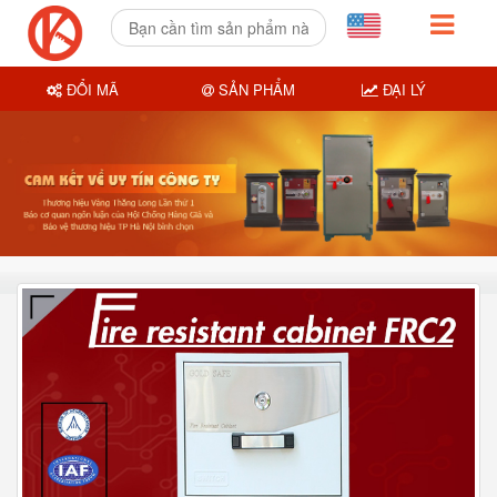
ĐỔI MÃ
SẢN PHẨM
ĐẠI LÝ