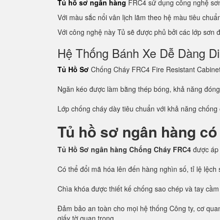
Tủ hồ sơ ngân hàng
FRC4 sử dụng công nghệ sơn 
Với màu sắc nổi vân lịch lãm theo hệ màu tiêu chu
Với công nghệ này Tủ sẽ được phủ bởi các lớp sơn đề
Hệ Thống Bánh Xe Dễ Dàng D
Tủ Hồ Sơ
Chống Cháy FRC4 Fire Resistant Cabinet c
Ngăn kéo được làm bằng thép bóng, khả năng đón
Lớp chống cháy dày tiêu chuẩn với khả năng chống c
Tủ hồ sơ ngân hàng có
Tủ Hồ Sơ ngân hàng Chống Cháy FRC4
được áp
Có thể đổi mã hóa lên đến hàng nghìn số, tỉ lệ lệc
Chìa khóa được thiết kế chống sao chép và tay cầm
Đảm bảo an toàn cho mọi hệ thống Công ty, cơ quan, 
giấy tờ quan trọng.