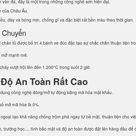
vân đá, đây là một trong những công nghệ sơn hiện đại.
ẩn của Châu Âu.
u, dày và bóng mịn, chống gỉ và đặc biệt rất bền màu theo thời gian.
i Chuyển
hân tủ được bố trí 4 bánh xe đúc đặc tạo sự chắc chắn thuận tiện tro
g mở mạnh mẽ.
háy vượt trội lên đến 1.200°C trong suốt 2 giờ.
 Độ An Toàn Rất Cao
 dụng công nghệ đóng/mở tự động bằng mã hóa mật khẩu.
h số mở mã hóa là 0%
 ngoại tạo khả năng chống trộm phá ngay từ bề mặt, thuận tiện cho vi
trường học..., tính bảo mật và độ an toàn được đặt lên hàng đầu để đả