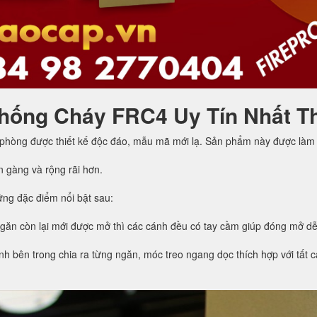
hống Cháy FRC4 Uy Tín Nhất T
 phòng được thiết kế độc đáo, mẫu mã mới lạ. Sản phẩm này được làm 
n gàng và rộng rãi hơn.
ng đặc điểm nổi bật sau:
ngăn còn lại mới được mở thì các cánh đều có tay cầm giúp đóng mở d
h bên trong chia ra từng ngăn, móc treo ngang dọc thích hợp với tất cả 