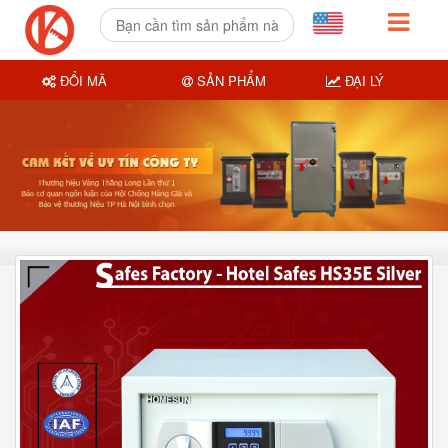
ĐỔI MÃ
SẢN PHẨM
ĐẠI LÝ