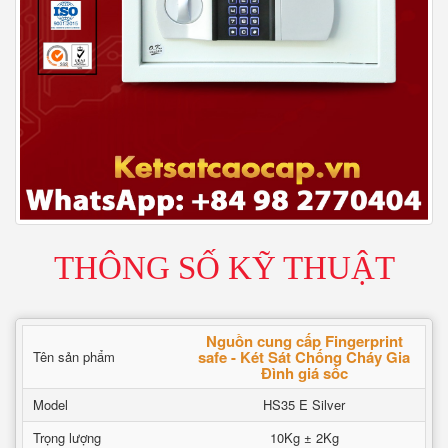
THÔNG SỐ KỸ THUẬT
Nguồn cung cấp Fingerprint
safe - Két Sát Chống Cháy Gia
Tên sản phẩm
Đình giá sốc
Model
HS35 E Silver
Trọng lượng
10Kg ± 2Kg