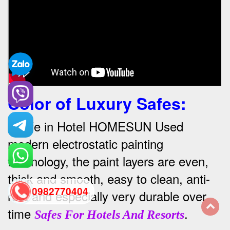
Color of Luxury Safes
:
•
Safe in Hotel HOMESUN Used
modern electrostatic painting
technology, the paint layers are even,
thick and smooth, easy to clean, anti-
0982770404
rust and especially very durable over
time
.
Safes For Hotels And Resorts
back