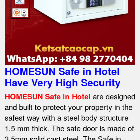
HOMESUN Safe in Hotel
Have Very High Security
are designed
HOMESUN Safe in Hotel
and built to protect your property in the
safest way w
ith a steel body structure
1.5 mm thick.
The safe door is made of
3.5mm solid cast steel.
The Safe in