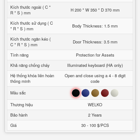
Kích thước ngoài ( C *
H 200 * W 350 * D 370 mm
R * S ) mm
Kích thước sử dụng ( C
Body Thickness: 1.5 mm
* R * S ) mm
Kích thước ngăn kéo (
Door Thickness: 3.5 mm
C * R * S ) mm
Tính năng
Protection for Assets
Khả năng chống cháy
Illuminated keyboard (HA only)
Hệ thống khóa liên hoàn
Open and close using a 4 - 8 digit
thông minh
code
Đen
Xanh
Nâu
Đỏ
Trắng
Mầu sắc
Thương hiệu
WELKO
Bảo hành
2 Years
Giá
30 - 100 $/PCS