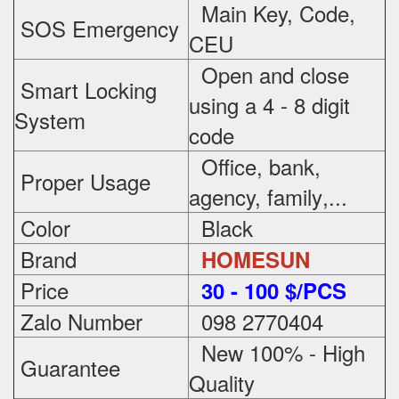
Main Key, Code,
SOS Emergency
CEU
Open and close
Smart Locking
using a 4 - 8 digit
System
code
Office, bank,
Proper Usage
agency, family
,...
Color
Black
Brand
HOMESUN
Price
3
0 - 100 $/PCS
Zalo Number
098 2770404
New 100% - High
Guarantee
Quality