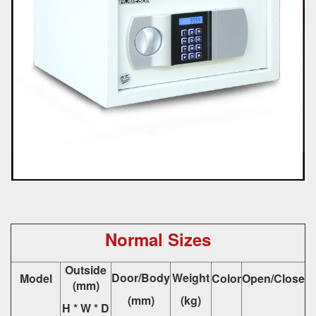
Normal Sizes
Outside
Door/Body
Weight
Model
Color
Open/Close
(mm)
(mm)
(kg)
H * W * D