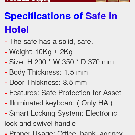
Specifications of
Safe in
Hotel
The safe has a solid, safe.
-
Weight: 10Kg ± 2Kg
-
Size: H 200 * W 350 * D 370 mm
-
Body Thickness: 1.5 mm
-
Door Thickness: 3.5 mm
-
Features:
Safe Protection
for
Asset
-
Illuminated keyboard ( Only HA )
-
Smart Locking System: Electronic
-
lock and swivel handle
Proper Usage:
Office, bank, agency,
-