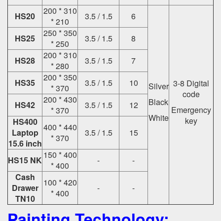
200 * 310
HS20
3.5 / 1.5
6
* 210
250 * 350
HS25
3.5 / 1.5
8
* 250
200 * 310
HS28
3.5 / 1.5
7
* 280
200 * 350
HS35
3.5 / 1.5
10
3-8 Digital
Silver
* 370
code
200 * 430
Black
HS42
3.5 / 1.5
12
Emergency
* 370
White
key
HS400
400 * 440
Laptop
3.5 / 1.5
15
* 370
15.6 inch
150 * 400
HS15 NK
-
-
* 400
Cash
100 * 420
Drawer
-
-
* 400
TN10
Painting Technology: