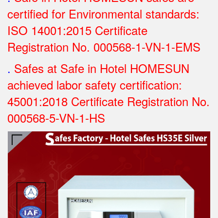
certified for Environmental standards:
ISO 14001:2015 Certificate
Registration No.
000568-1-VN-1-EMS
.
Safes at Safe in Hotel HOMESUN
achieved labor safety certification:
45001:2018 Certificate Registration No.
000568-5-VN-1-HS