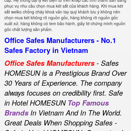
cấp. Hệ thống đại lý két điện tử trên khắp các tỉnh thành sẵn sàng
phục vụ nhu cầu chọn mua két sắt của khách hàng. Khi mua két
sắt welko chống cháy khoá vân tay quý khách lưu ý không nên
chọn mua két không rõ nguồn gốc, hàng không rõ nguồn gốc
xuất xứ, hàng không có tem bảo hành, giấy tờ chứng minh nguồn
gốc chất lượng sản phẩm.
Office Safes Manufacturers - No.1
Safes Factory in Vietnam
Office Safes Manufacturers
- Safes
HOMESUN is a Prestigious Brand Over
30 Years of Experience.
The company
always focuses on credibility first.
Safe
in Hotel HOMESUN
Top Famous
Brands
In Vietnam And In The World.
Great Deals When Shopping Safes -