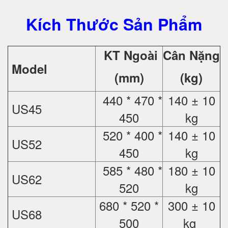
Kích Thước Sản Phẩm
KT Ngoài
Cân Nặng
Model
(mm)
(kg)
440 * 470 *
140 ± 10
US45
450
kg
520 * 400 *
140 ± 10
US52
450
kg
585 * 480 *
180 ± 10
US62
520
kg
680 * 520 *
300 ± 10
US68
500
kg