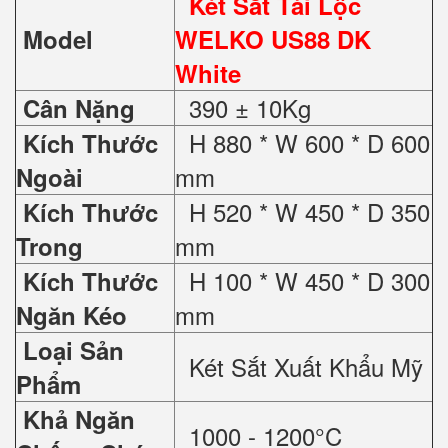
Két Sắt Tài Lộc
Model
WELKO US88 DK
White
390 ± 10Kg
Cân Nặng
H 880 * W 600 * D 600
Kích Thước
mm
Ngoài
H 520 * W 450 * D 350
Kích Thước
mm
Trong
H 100 * W 450 * D 300
Kích Thước
mm
Ngăn Kéo
Loại Sản
Két Sắt Xuất Khẩu Mỹ
Phẩm
Khả Ngăn
1000 - 1200°C