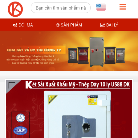
ĐỔI MÃ
SẢN PHẨM
ĐẠI LÝ