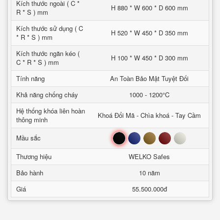
Kích thước ngoài ( C *
H 880 * W 600 * D 600 mm
R * S ) mm
Kích thước sử dụng ( C
H 520 * W 450 * D 350 mm
* R * S ) mm
Kích thước ngăn kéo (
H 100 * W 450 * D 300 mm
C * R * S ) mm
Tính năng
An Toàn Bảo Mật Tuyệt Đối
Khả năng chống cháy
1000 - 1200°C
Hệ thống khóa liên hoàn
Khoá Đổi Mã - Chìa khoá - Tay Cầm
thông minh
Đen
Xanh
Nâu
Đỏ
Trắng
Mầu sắc
Thương hiệu
WELKO Safes
Bảo hành
10 năm
Giá
55.500.000đ