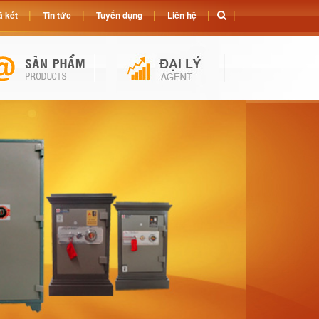
 két
Tin tức
Tuyển dụng
Liên hệ