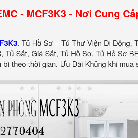
MC - MCF3K3 - Nơi Cung Cấp
.
Tủ Hồ Sơ + Tủ Thư Viện Di Động, 
CF3K3
 Tủ Sắt, Giá Sắt, Tủ Hồ Sơ. Tủ Hồ Sơ B
n bỉ theo thời gian. Ưu Đãi Khủng khi m