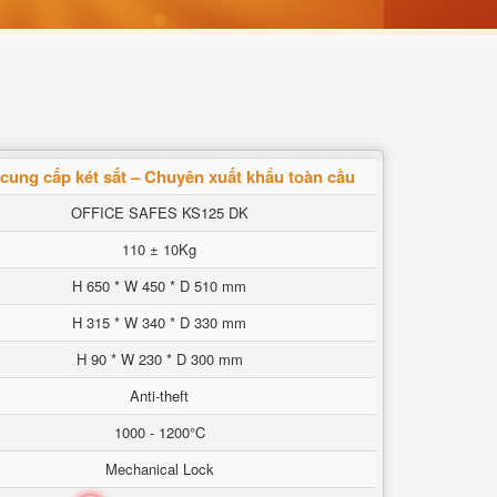
cung cấp két sắt – Chuyên xuất khẩu toàn cầu
OFFICE SAFES KS125 DK
110 ± 10Kg
H 650 * W 450 * D 510 mm
H 315 * W 340 * D 330 mm
H 90 * W 230 * D 300 mm
Anti-theft
1000 - 1200°C
Mechanical Lock