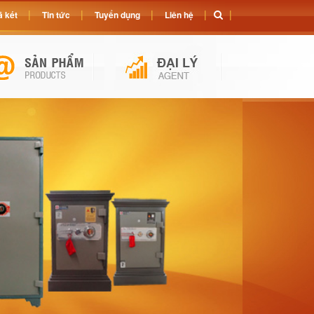
 két
Tin tức
Tuyển dụng
Liên hệ