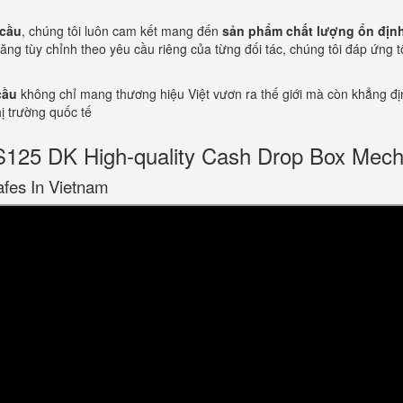
 cầu
, chúng tôi luôn cam kết mang đến
sản phẩm chất lượng ổn định,
năng tùy chỉnh theo yêu cầu riêng của từng đối tác, chúng tôi đáp ứng 
cầu
không chỉ mang thương hiệu Việt vươn ra thế giới mà còn khẳng địn
hị trường quốc tế
5 DK High-quality Cash Drop Box Mech
afes In Vietnam