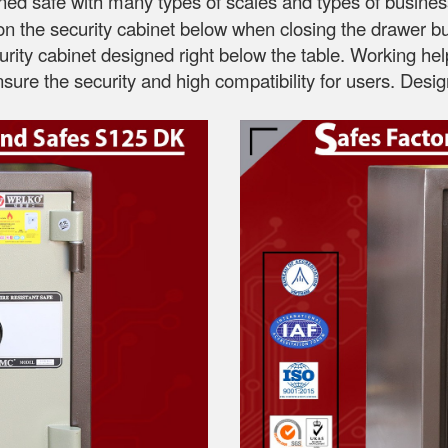
gned safe with many types of scales and types of busines
 the security cabinet below when closing the drawer but 
curity cabinet designed right below the table. Working he
ensure the security and high compatibility for users. D