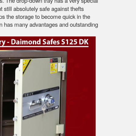
s. The drop-down tray has a very special
still absolutely safe against thefts
lps the storage to become quick in the
esign has many advantages and outstanding