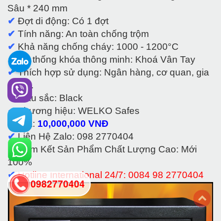
Sâu * 240 mm
✔
Đợt di động: Có 1 đợt
✔
Tính năng: An toàn chống trộm
✔
Khả năng chống cháy: 1000 - 1200°C
✔
Hệ thống khóa thông minh: Khoá Vân Tay
✔
Thích hợp sử dụng: Ngân hàng, cơ quan, gia
đình...
✔
Màu sắc: Black
✔
Thương hiệu: WELKO Safes
✔
Giá:
10,
0
00,000 VNĐ
✔
Liên Hệ Zalo: 098 2770404
✔
Cam Kết Sản Phẩm Chất Lượng Cao: Mới
100%
✔
Hotline International 24/7: 0084 98 2770404
0982770404
back