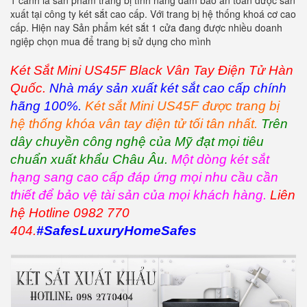
1 cánh là sản phẩm trang bị tính năng đảm bảo an toàn được sản
xuất tại công ty két sắt cao cấp. Với trang bị hệ thống khoá cơ cao
cấp. Hiện nay Sản phẩm két sắt 1 cửa đang được nhiều doanh
ngiệp chọn mua để trang bị sử dụng cho mình
Két Sắt Mini US45F Black Vân Tay Điện Tử Hàn
Quốc.
Nhà máy sản xuất két sắt cao cấp chính
hãng 100%.
Két sắt Mini US45F được trang bị
hệ thống khóa vân tay điện tử tối tân nhất.
Trên
dây chuyền công nghệ của Mỹ đạt mọi tiêu
chuẩn xuất khẩu Châu Âu.
Một dòng két sắt
hạng sang cao cấp đáp ứng mọi nhu cầu cần
thiết để bảo vệ tài sản của mọi khách hàng.
Liên
hệ Hotline 0982 770
404.
#SafesLuxuryHomeSafes