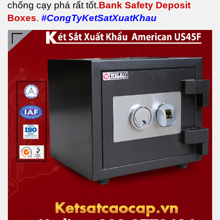
chống cạy phá rất tốt.
Bank Safety Deposit
Boxes
.
#CongTyKetSatXuatKhau