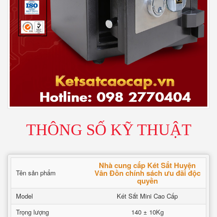
THÔNG SỐ KỸ THUẬT
Nhà cung cấp Két Sắt Huyện
Vân Đồn chính sách ưu đãi độc
Tên sản phẩm
quyền
Model
Két Sắt Mini Cao Cấp
Trọng lượng
140 ± 10Kg