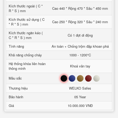
Kích thước ngoài ( C *
Cao 440 * Rộng 470 * Sâu * 450 mm
R * S ) mm
Kích thước sử dụng ( C
Cao 250 * Rộng 320 * Sâu * 240 mm
* R * S ) mm
Kích thước ngăn kéo (
Có 1 đợt di động
C * R * S ) mm
Tính năng
An toàn + Chống trộm đập khoan phá
Khả năng chống cháy
1000 - 1200°C
Hệ thống khóa liên hoàn
Khoá vân tay
thông minh
Đen
Xanh
Nâu
Đỏ
Trắng
Mầu sắc
Thương hiệu
WELKO Safes
Bảo hành
05 Year
Giá
10.000.000 VNĐ