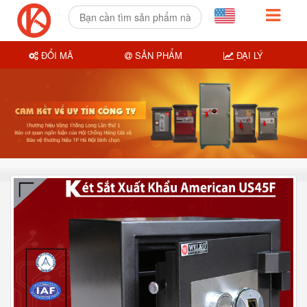
ĐỔI MÃ
SẢN PHẨM
ĐẠI LÝ