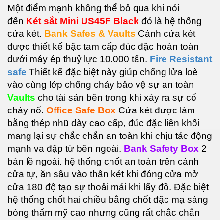
Một điểm mạnh không thể bỏ qua khi nói
đến
Két sắt Mini US45F Black
đ
ó là hệ thống
cửa két.
Bank Safes & Vaults
Cánh cửa két
được thiết kế bậc tam cấp đúc đặc hoàn toàn
dưới máy ép thuỷ lực 10.000 tấn.
Fire Resistant
safe
Thiết kế đặc biệt này giúp chống lửa loè
vào cùng lớp chống cháy bảo vệ sự an toàn
Vaults
c
ho tài sản bên trong khi xảy ra sự cố
cháy nổ.
Office Safe Box
Cửa két được làm
bằng thép nhũ dày cao cấp, đúc đặc liên khối
mang lại sự chắc chắn an toàn khi chịu tác động
mạnh va đập từ bên ngoài.
Bank Safety Box
2
bản lề ngoài, hệ thống chốt an toàn trên cánh
cửa tự, ăn sâu vào thân két khi đóng cửa mở
cửa 180 độ tạo sự thoải mái khi lấy đồ. Đặc biệt
hệ thống chốt hai chiều bằng chốt đặc mạ sáng
b
óng thẩm mỹ cao nhưng cũng rất chắc chắn