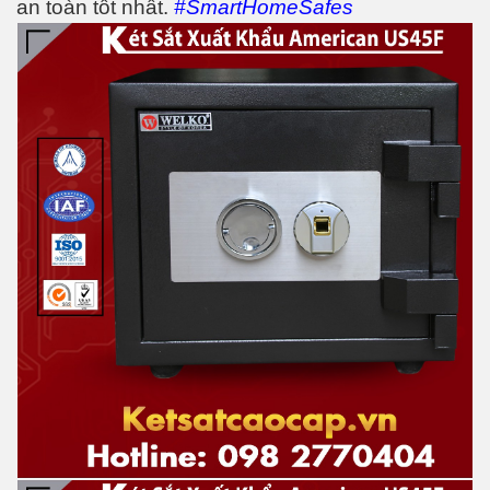
an toàn tốt nhất
.
#SmartHomeSafes