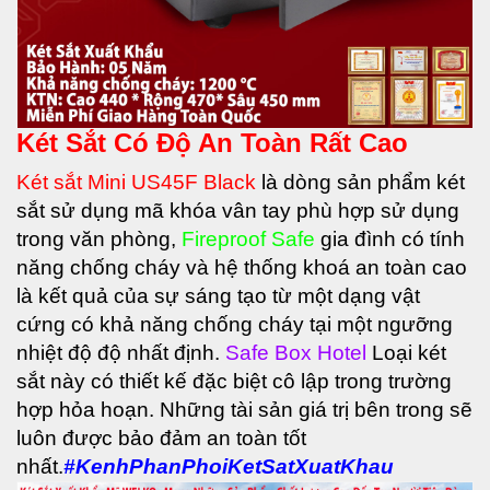
Két Sắt Có Độ An Toàn Rất Cao
Két sắt Mini US45F Black
là dòng sản phẩm két
sắt sử dụng mã khóa vân tay phù hợp sử dụng
trong văn phòng,
Fireproof Safe
gia đình có tính
năng chống cháy và hệ thống khoá an toàn cao
là kết quả của sự sáng tạo từ một dạng vật
cứng có khả năng chống cháy tại một ngưỡng
nhiệt độ độ nhất định.
Safe Box Hotel
Loại két
sắt này có thiết kế đặc biệt cô lập trong trường
hợp hỏa hoạn. Những tài sản giá trị bên trong sẽ
luôn được bảo đảm an toàn tốt
nhất.
#KenhPhanPhoiKetSatXuatKhau