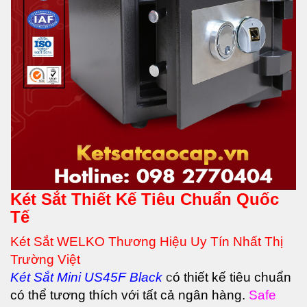
Két Sắt Thiết Kế Tiêu Chuẩn Quốc
Tế
Két Sắt WELKO Thương Hiệu Uy Tín Nhất Thị
Trường Việt
Két Sắt
Mini US45F Black
c
ó thiết kế tiêu chuẩn
có thể tương thích với tất cả ngân hàng.
Safe