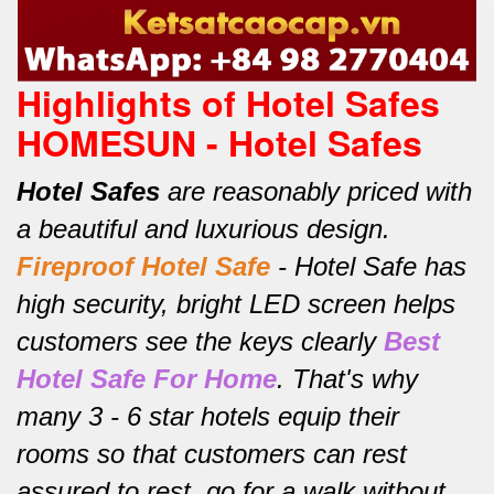
Highlights of Hotel Safes
HOMESUN - Hotel Safes
Hotel Safes
are reasonably priced with
a beautiful and luxurious design.
Fireproof Hotel Safe
-
Hotel Safe has
high security, bright LED screen helps
customers see the keys clearly
Best
Hotel Safe For Home
.
That's why
many 3 - 6 star hotels equip their
rooms so that customers can rest
assured to rest, go for a walk without