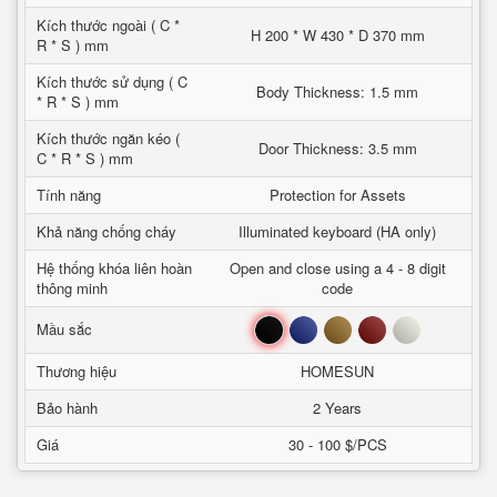
Kích thước ngoài ( C *
H 200 * W 430 * D 370 mm
R * S ) mm
Kích thước sử dụng ( C
Body Thickness: 1.5 mm
* R * S ) mm
Kích thước ngăn kéo (
Door Thickness: 3.5 mm
C * R * S ) mm
Tính năng
Protection for Assets
Khả năng chống cháy
Illuminated keyboard (HA only)
Hệ thống khóa liên hoàn
Open and close using a 4 - 8 digit
thông minh
code
Đen
Xanh
Nâu
Đỏ
Trắng
Mầu sắc
Thương hiệu
HOMESUN
Bảo hành
2 Years
Giá
30 - 100 $/PCS