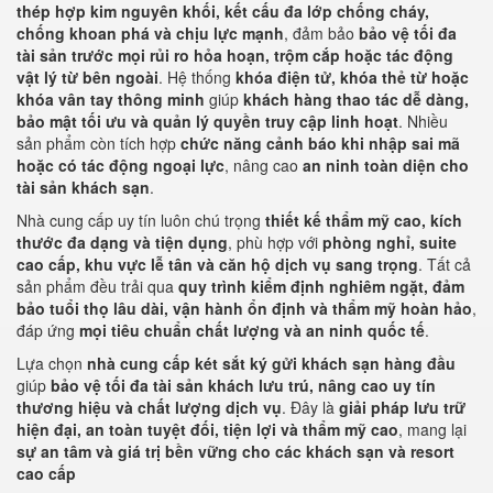
thép hợp kim nguyên khối, kết cấu đa lớp chống cháy,
chống khoan phá và chịu lực mạnh
, đảm bảo
bảo vệ tối đa
tài sản trước mọi rủi ro hỏa hoạn, trộm cắp hoặc tác động
vật lý từ bên ngoài
. Hệ thống
khóa điện tử, khóa thẻ từ hoặc
khóa vân tay thông minh
giúp
khách hàng thao tác dễ dàng,
bảo mật tối ưu và quản lý quyền truy cập linh hoạt
. Nhiều
sản phẩm còn tích hợp
chức năng cảnh báo khi nhập sai mã
hoặc có tác động ngoại lực
, nâng cao
an ninh toàn diện cho
tài sản khách sạn
.
Nhà cung cấp uy tín luôn chú trọng
thiết kế thẩm mỹ cao, kích
thước đa dạng và tiện dụng
, phù hợp với
phòng nghỉ, suite
cao cấp, khu vực lễ tân và căn hộ dịch vụ sang trọng
. Tất cả
sản phẩm đều trải qua
quy trình kiểm định nghiêm ngặt, đảm
bảo tuổi thọ lâu dài, vận hành ổn định và thẩm mỹ hoàn hảo
,
đáp ứng
mọi tiêu chuẩn chất lượng và an ninh quốc tế
.
Lựa chọn
nhà cung cấp két sắt ký gửi khách sạn hàng đầu
giúp
bảo vệ tối đa tài sản khách lưu trú, nâng cao uy tín
thương hiệu và chất lượng dịch vụ
. Đây là
giải pháp lưu trữ
hiện đại, an toàn tuyệt đối, tiện lợi và thẩm mỹ cao
, mang lại
sự an tâm và giá trị bền vững cho các khách sạn và resort
cao cấp