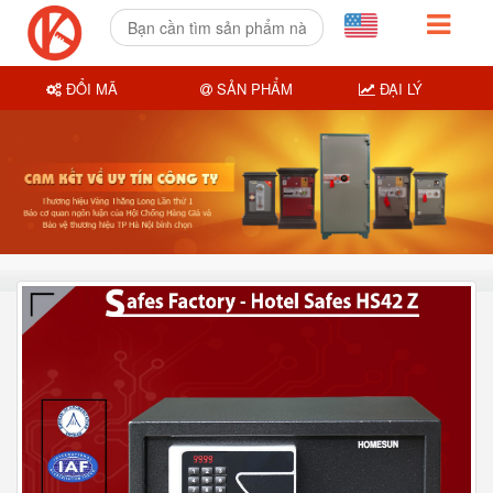
ĐỔI MÃ
SẢN PHẨM
ĐẠI LÝ