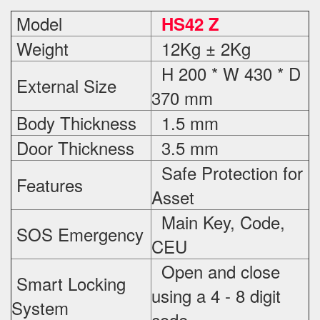
Model
HS42 Z
Weight
12Kg ± 2Kg
H 200 * W 430 * D
External Size
370 mm
Body Thickness
1.5 mm
Door Thickness
3.5 mm
Safe Protection
for
Features
Asset
Main Key, Code,
SOS Emergency
CEU
Open and close
Smart Locking
using a 4 - 8 digit
System
code