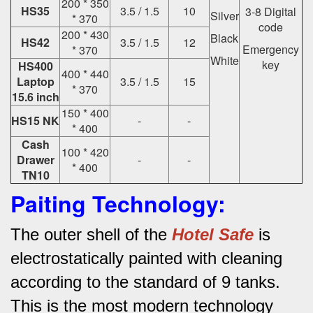
200 * 350
HS35
3.5 / 1.5
10
3-8 Digital
Silver
* 370
code
200 * 430
Black
HS42
3.5 / 1.5
12
Emergency
* 370
White
key
HS400
400 * 440
Laptop
3.5 / 1.5
15
* 370
15.6 inch
150 * 400
HS15 NK
-
-
* 400
Cash
100 * 420
Drawer
-
-
* 400
TN10
Paiting Technology:
The outer shell of the
Hotel Safe
is
electrostatically painted with cleaning
according to the standard of 9 tanks.
This is the most modern technology