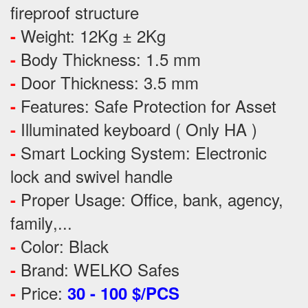
fireproof structure
Weight: 12Kg ± 2Kg
-
Body Thickness: 1.5 mm
-
Door Thickness: 3.5 mm
-
Features:
Safe Protection
for
Asset
-
Illuminated keyboard ( Only HA )
-
Smart Locking System: Electronic
-
lock and swivel handle
Proper Usage:
Office, bank, agency,
-
family
,...
Color: Black
-
Brand: WELKO Safes
-
Price:
-
30 - 100 $/PCS