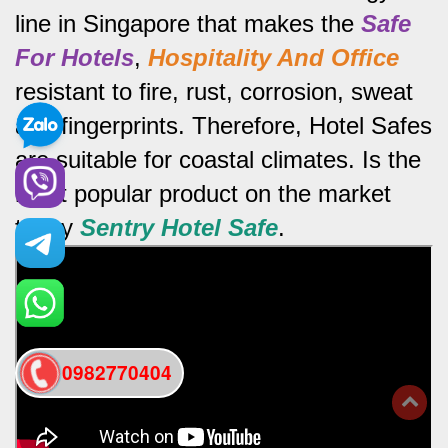
line in Singapore that makes the
Safe
For Hotels
,
Hospitality And Office
resistant to fire, rust, corrosion, sweat
and fingerprints.
Therefore, Hotel Safes
are suitable for coastal climates.
Is the
most popular product on the market
today
Sentry Hotel Safe
.
0982770404
back