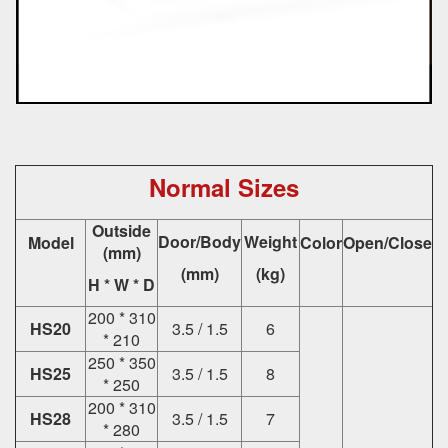
Normal Sizes
Outside
Door/Body
Weight
Model
Color
Open/Close
(mm)
(mm)
(kg)
H * W * D
200 * 310
HS20
3.5 / 1.5
6
* 210
250 * 350
HS25
3.5 / 1.5
8
* 250
200 * 310
HS28
3.5 / 1.5
7
* 280