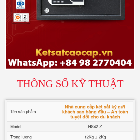
THÔNG SỐ KỸ THUẬT
Nhà cung cấp két sắt ký gửi
khách sạn hàng đầu – An toàn
Tên sản phẩm
tuyệt đối cho du khách
Model
HS42 Z
Trọng lượng
12Kg ± 2Kg