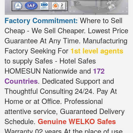
Where to Sell
Factory Commitment:
Cheap - We Sell Cheaper.
Lowest Price
Guarantee At Any Time.
Manufacturing
Factory Seeking For
1st level agents
to supply Safes - Hotel Safes
HOMESUN Nationwide and
172
.
Dedicated
Support and
Countries
Thoughtful Consulting 24/24.
Pay At
Home or at Office.
Professional
attentive service, Guaranteed Delivery
Schedule.
Genuine WELKO Safes
Warranty 02 years At the place of use,