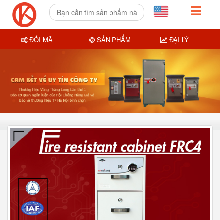
ĐỔI MÃ
SẢN PHẨM
ĐẠI LÝ