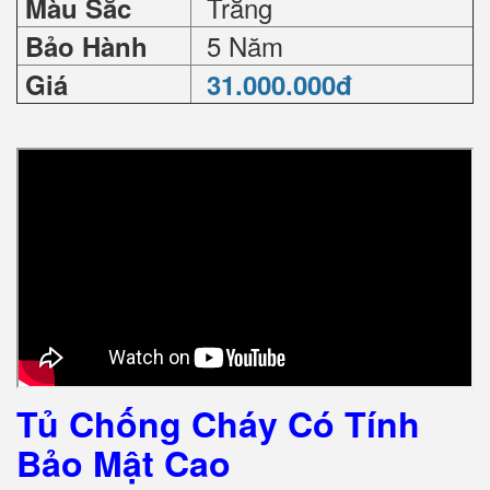
Trắng
Màu Sắc
5 Năm
Bảo Hành
Giá
31.000.000đ
Tủ Chống Cháy Có Tính
Bảo Mật Cao