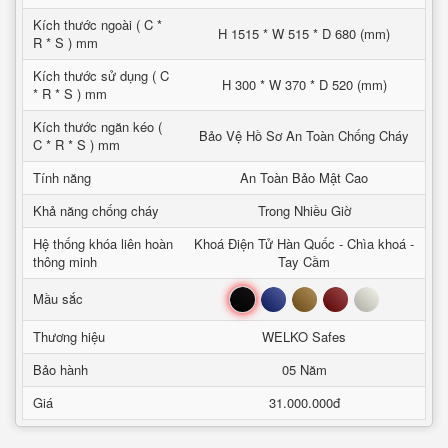
Kích thước ngoài ( C *
H 1515 * W 515 * D 680 (mm)
R * S ) mm
Kích thước sử dụng ( C
H 300 * W 370 * D 520 (mm)
* R * S ) mm
Kích thước ngăn kéo (
Bảo Vệ Hồ Sơ An Toàn Chống Cháy
C * R * S ) mm
Tính năng
An Toàn Bảo Mật Cao
Khả năng chống cháy
Trong Nhiều Giờ
Hệ thống khóa liên hoàn
Khoá Điện Tử Hàn Quốc - Chìa khoá -
thông minh
Tay Cầm
Đen
Xanh
Nâu
Đỏ
Trắng
Mầu sắc
Thương hiệu
WELKO Safes
Bảo hành
05 Năm
Giá
31.000.000đ