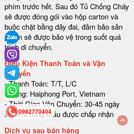
phím trước hết.
Sau đó Tủ Chống Cháy
sẽ được đóng gói vào hộp carton và
buộc chặt bằng dây đai, đảm bảo sản
phẩm sẽ được bảo vệ trong suốt quá
trình di chuyể
n.
Điều Kiện Thanh Toán và Vận
Chuyển
- Thanh Toán: T/T, L/C
- Cảng: Haiphong Port, Vietnam
- Thời Gian Vận Chuyển: 30-45 ngày
0982770404
sau khi hàng mẫu được chấp nhận
Dịch vụ sau bán hàng
back