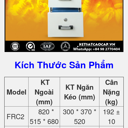
Kích Thước Sản Phẩm
KT
Cân
KT Ngăn
Model
Ngoài
Nặng
Kéo (mm)
(mm)
(kg)
820 *
300 * 370 *
192 ±
FRC2
515 * 680
520
10