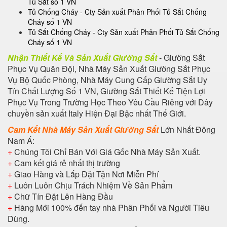
Tủ Sắt số 1 VN
Tủ Chống Cháy - Cty Sản xuất Phân Phối Tủ Sắt Chống
Cháy số 1 VN
Tủ Sắt Chống Cháy - Cty Sản xuất Phân Phối Tủ Sắt Chống
Cháy số 1 VN
Nhận Thiết Kế Và Sản Xuất Giường Sắt
- Giường Sắt
Phục Vụ Quân Đội, Nhà Máy Sản Xuất Giường Sắt Phục
Vụ Bộ Quốc Phòng, Nhà Máy Cung Cấp Giường Sắt Uy
Tín Chất Lượng Số 1 VN, Giường Sắt Thiết Kế Tiện Lợi
Phục Vụ Trong Trường Học Theo Yêu Cầu Riêng với Dây
chuyền sản xuất Italy Hiện Đại Bậc nhất Thế Giới.
Cam Kết Nhà Máy Sản Xuất Giường Sắt
Lớn Nhất Đông
Nam Á:
+
Chúng Tôi Chỉ Bán Với Giá Gốc Nhà Máy Sản Xuất.
+
Cam kết giá rẻ nhất thị trường
+
Giao Hàng và Lắp Đặt Tận Nơi Miễn Phí
+
Luôn Luôn Chịu Trách Nhiệm Về Sản Phẩm
+
Chữ Tín Đặt Lên Hàng Đầu
+
Hàng Mới 100% đến tay nhà Phân Phối và Người Tiêu
Dùng.