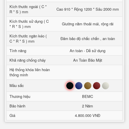
Kích thước ngoài ( C *
Cao 910 * Rộng 1200 * Sâu 2000 mm
R * S ) mm
Kích thước sử dụng ( C
Giường nằm thoải mái, rộng rãi
* R * S ) mm
Kích thước ngăn kéo (
Đảm bảo độ chắc chắn , an toàn
C * R * S ) mm
Tính năng
An toàn - Dễ sử dụng
Khả năng chống cháy
An Toàn Bảo Mật
Hệ thống khóa liên hoàn
thông minh
Đen
Xanh
Nâu
Đỏ
Trắng
Mầu sắc
Thương hiệu
BEMC
Bảo hành
2 Năm
Giá
4.800.000 VNĐ