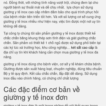
nó. Đồng thời, với những tính năng vượt trội, chúng đem lại cho
người bệnh sự thoải mái và dễ chịu nhất. lựa chọn sử dụng
giường y tế inox cao cấp nhằm đảm bảo cho quá trình phục hồi
của bệnh nhân tiến triển tốt hơn. Và với số lượng cơ sở cung ứng
giường y tế inox nhiều như hiện nay, việc tìm được một nơi uy tín
không dễ dàng.
Tại công ty chúng tôi sản phẩm giường y tế inox được thiết kế
chắc chắn bằng khung thép sơn tĩnh điện và giát giường chắc
chắn. Sản phẩm có thiết kế 1 chỗ ngủ được sử dụng phổ biến tại
các ký túc xá trường học, khu công nghiệp…
két sắt cao cấp
là
địa chỉ uy tín khi khách hàng cần chọn mua giường y tế inox đa
năng.
giường y tế inox dùng cho bệnh viện, cơ sở y tế khám chữa bệnh.
Giường được sản xuất hàng loạt, chuyên nghiệp, đúng tiêu chuẩn
Bộ y tế quy định. Kết cấu chắc chắn, lắp đặt dễ dàng. Sử dụng
inox đầu vào chính hãng, có chứng chỉ chất lượng
Các đặc điểm cơ bản về
giường y tế inox đơn
giường y tế inox đơn là một trong những đồ nội thất quan trọng