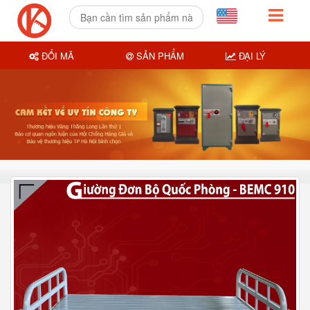
ĐỔI MÃ
SẢN PHẨM
ĐẠI LÝ