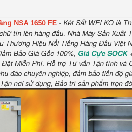
- Két Sắt WELKO là Th
Hãng NSA 1650 FE
chữ tín lên hàng đầu.
Nhà Máy Sản Xuất T
ều Thương Hiệu Nổi Tiếng Hàng Đầu Việt N
Đảm Bảo Giá Gốc 100%,
Giá Cực SOCK
+
 Đặt Miễn Phí
.
Hỗ trợ Tư vấn Tận tình và 
chu đáo chuyên nghiệp, đảm bảo tiến độ gi
n nơi sử dụng, Bảo trì sản phẩm trọn đờ