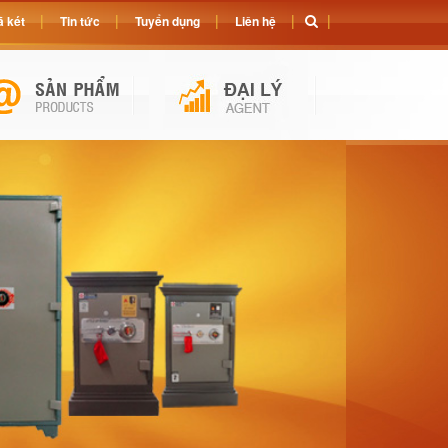
 két
Tin tức
Tuyển dụng
Liên hệ