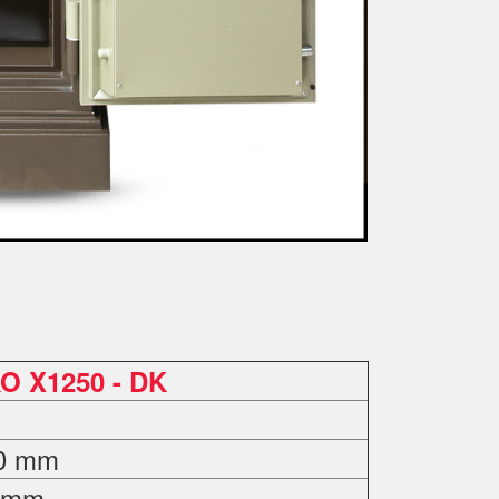
O X1250 - DK
80 mm
0 mm