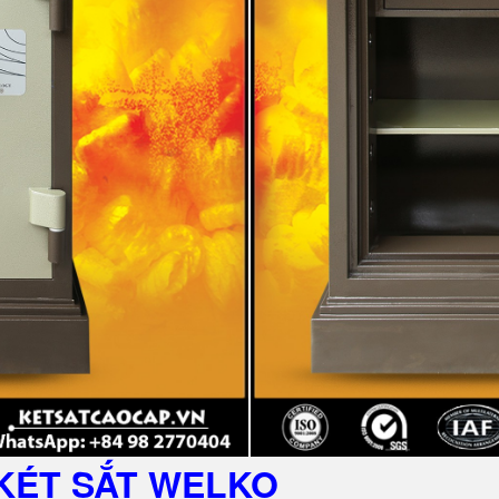
KÉT SẮT
WELKO