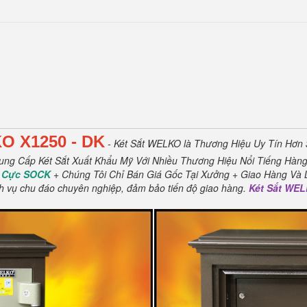
KO
X1250 - DK
- Két Sắt WELKO là Thương Hiệu Uy Tín Hơn
ng Cấp Két Sắt Xuất Khẩu Mỹ Với Nhiều Thương Hiệu Nổi Tiếng Hàng
 Cực SOCK
+ Chúng Tôi Chỉ Bán Giá Gốc Tại Xưởng + Giao Hàng Và 
h vụ chu đáo chuyên nghiệp, đảm bảo tiến độ giao hàng.
Két Sắt WE