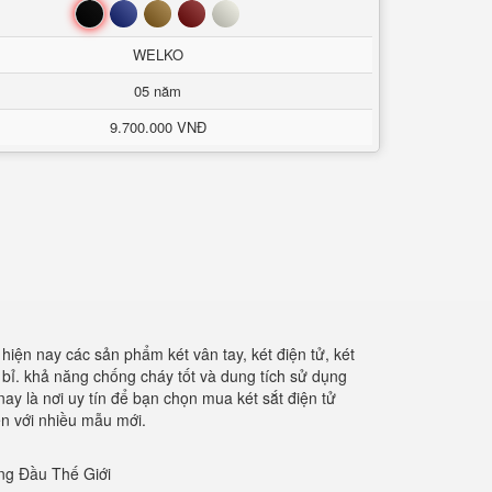
Đen
Xanh
Nâu
Đỏ
Trắng
WELKO
05 năm
9.700.000 VNĐ
iện nay các sản phẩm két vân tay, két điện tử, két
 bỉ. khả năng chống cháy tốt và dung tích sử dụng
ay là nơi uy tín để bạn chọn mua két sắt điện tử
ện với nhiều mẫu mới.
ng Đầu Thế Giới