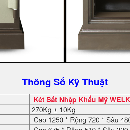
Thông Số Kỹ Thuật
Két Sắt Nhập Khẩu Mỹ WELK
270Kg ± 10Kg
Cao 1250 * Rộng 720 * Sâu 4
Cao 675 * Rộng 510 * Sâu 33