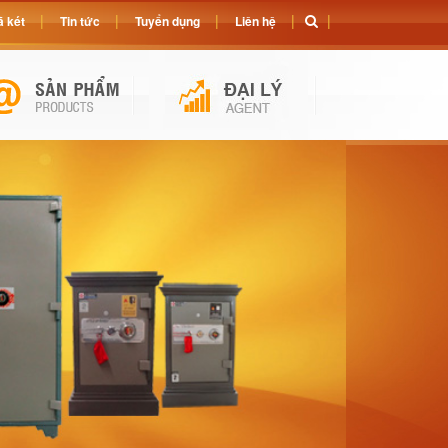
 két
Tin tức
Tuyển dụng
Liên hệ