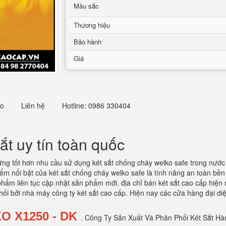
Mầu sắc
Thương hiệu
Bảo hành
Giá
eo
Liên hệ
Hotline: 0986 330404
t uy tín toàn quốc
ng tốt hơn nhu cầu sử dụng két sắt chống cháy welko safe trong nước h
m nổi bật của két sắt chống cháy welko safe là tính năng an toàn bền
ẩm liên tục cập nhật sản phẩm mới. địa chỉ bán két sắt cao cấp hiện n
ối bởi nhà máy công ty két sắt cao cấp. Hiện nay các cửa hàng đại di
KO
X1250 - DK
.
Công Ty Sản Xuất Và Phân Phối Két Sắt Hà