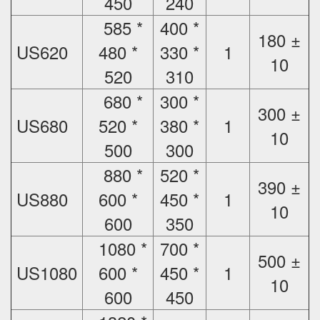
450
240
585 *
400 *
180 ±
US620
480 *
330 *
1
10
520
310
680 *
300 *
300 ±
US680
520 *
380 *
1
10
500
300
880 *
520 *
390 ±
US880
600 *
450 *
1
10
600
350
1080 *
700 *
500 ±
US1080
600 *
450 *
1
10
600
450