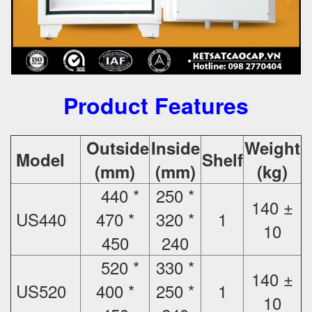
Product Features
Outside
Inside
Weight
Model
Shelf
(mm)
(mm)
(kg)
440 *
250 *
140 ±
US440
470 *
320 *
1
10
450
240
520 *
330 *
140 ±
US520
400 *
250 *
1
10