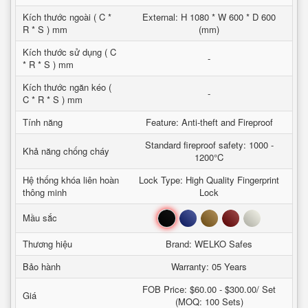
Kích thước ngoài ( C *
External: H 1080 * W 600 * D 600
R * S ) mm
(mm)
Kích thước sử dụng ( C
-
* R * S ) mm
Kích thước ngăn kéo (
-
C * R * S ) mm
Tính năng
Feature: Anti-theft and Fireproof
Standard fireproof safety: 1000 -
Khả năng chống cháy
1200°C
Hệ thống khóa liên hoàn
Lock Type: High Quality Fingerprint
thông minh
Lock
Đen
Xanh
Nâu
Đỏ
Trắng
Mầu sắc
Thương hiệu
Brand: WELKO Safes
Bảo hành
Warranty: 05 Years
FOB Price: $60.00 - $300.00/ Set
Giá
(MOQ: 100 Sets)