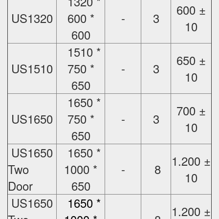
1320 *
600 ±
US1320
600 *
-
3
10
600
1510 *
650 ±
US1510
750 *
-
3
10
650
1650 *
700 ±
US1650
750 *
-
3
10
650
US1650
1650 *
1.200 ±
Two
1000 *
-
8
10
Door
650
US1650
1650 *
1.200 ±