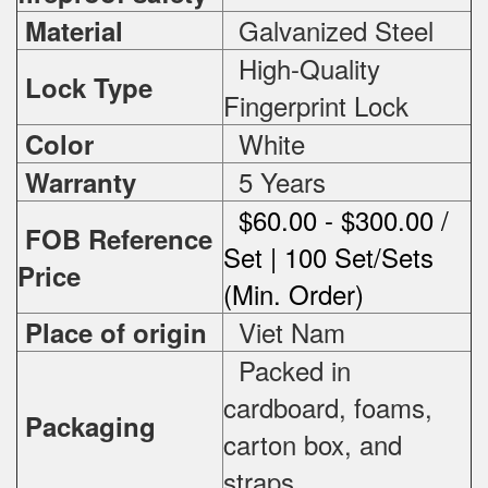
Galvanized Steel
Material
High-Quality
Lock Type
Fingerprint Lock
White
Color
5 Years
Warranty
$60.00 - $300.00 /
FOB Reference
Set | 100 Set/Sets
Price
(Min. Order)
Viet Nam
Place of origin
Packed in
cardboard, foams,
Packaging
carton box, and
straps