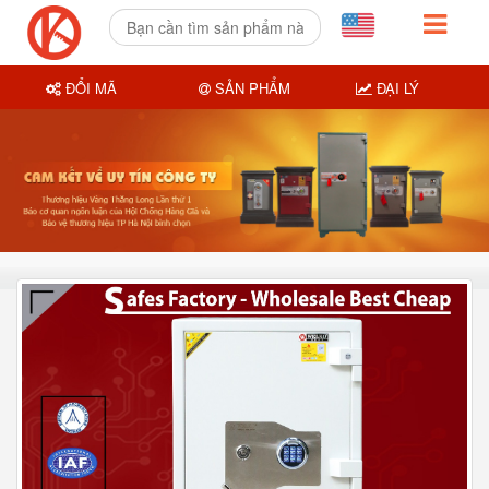
ĐỔI MÃ
SẢN PHẨM
ĐẠI LÝ