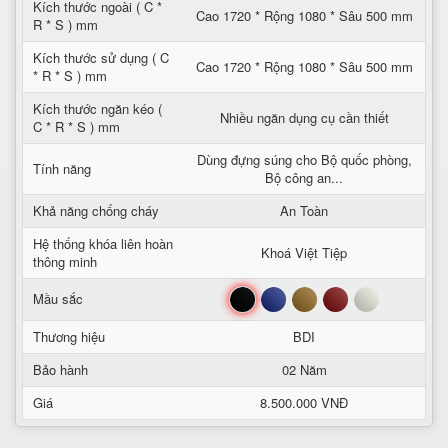
Kích thước ngoài ( C *
Cao 1720 * Rộng 1080 * Sâu 500 mm
R * S ) mm
Kích thước sử dụng ( C
Cao 1720 * Rộng 1080 * Sâu 500 mm
* R * S ) mm
Kích thước ngăn kéo (
Nhiều ngăn dụng cụ cần thiết
C * R * S ) mm
Dùng đựng súng cho Bộ quốc phòng,
Tính năng
Bộ công an...
Khả năng chống cháy
An Toàn
Hệ thống khóa liên hoàn
Khoá Việt Tiệp
thông minh
Đen
Xanh
Nâu
Đỏ
Trắng
Mầu sắc
Thương hiệu
BDI
Bảo hành
02 Năm
Giá
8.500.000 VNĐ