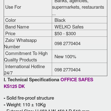
Banks, agencies,
Use For
supermarkets, restaurants
...
Color
Black
Band Name
WELKO Safes
Price
$50 - $300
Zalo/ Whatsapp
098 2770404
Number
Commitment To High
New 100%
Quality Products
International Hotline
098 2770404
24/7
I. Technical Specificationa
OFFICE SAFES
KS125 DK
-
Solid fire-proof structure
-
Weight: 110 ± 10Kg
External Size
:
H 650 * W 450 * D 510 mm