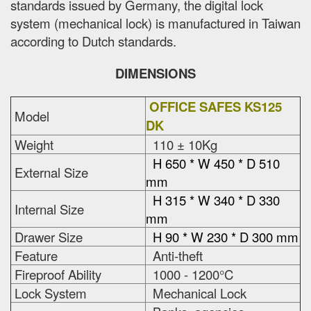
standards issued by Germany, the digital lock
system (mechanical lock) is manufactured in Taiwan
according to Dutch standards.
DIMENSIONS
OFFICE SAFES KS125
Model
DK
Weight
110 ± 10Kg
H 650 * W 450 * D 510
External Size
mm
H 315 * W 340 * D 330
Internal Size
mm
Drawer Size
H 90 * W 230 * D 300 mm
Feature
Anti-theft
Fireproof Ability
1000 - 1200°C
Lock System
Mechanical Lock