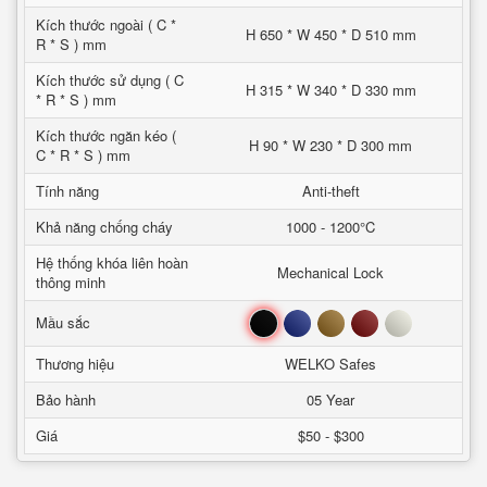
Kích thước ngoài ( C *
H 650 * W 450 * D 510 mm
R * S ) mm
Kích thước sử dụng ( C
H 315 * W 340 * D 330 mm
* R * S ) mm
Kích thước ngăn kéo (
H 90 * W 230 * D 300 mm
C * R * S ) mm
Tính năng
Anti-theft
Khả năng chống cháy
1000 - 1200°C
Hệ thống khóa liên hoàn
Mechanical Lock
thông minh
Đen
Xanh
Nâu
Đỏ
Trắng
Mầu sắc
Thương hiệu
WELKO Safes
Bảo hành
05 Year
Giá
$50 - $300