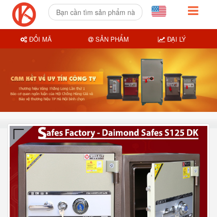
ĐỔI MÃ
SẢN PHẨM
ĐẠI LÝ