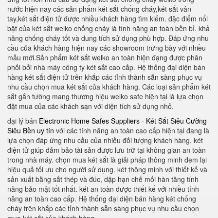
nước hiện nay các sản phẩm két sắt chống cháy,két sắt vân
tay,két sắt điện tử được nhiều khách hàng tìm kiếm. đặc điểm nổi
bật của két sắt welko chống cháy là tính năng an toàn bền bỉ. khả
năng chống cháy tốt và dung tích sử dụng phù hợp. Đáp ứng nhu
cầu của khách hàng hiện nay các showroom trưng bày với nhiều
mẫu mới.Sản phẩm két sắt welko an toàn hiện đạng được phân
phối bởi nhà máy công ty két sắt cao cấp. Hệ thống đại diện bán
hàng két sắt điện tử trên khắp các tỉnh thành sẵn sàng phục vụ
nhu cầu chọn mua két sắt của khách hàng. Các loại sản phẩm két
sắt gắn tường mang thương hiệu welko safe hiện tại là lựa chọn
đặt mua của các khách sạn với diện tích sử dụng nhỏ.
đại lý bán
Electronic Home Safes Suppliers - Két Sắt Siêu Cường
Siêu Bền uy tín
với các tính năng an toàn cao cấp hiện tại đang là
lựa chọn đáp ứng nhu cầu của nhiều đối tượng khách hàng. két
điện tử giúp đảm bảo tài sản được lưu trữ tại không gian an toàn
trong nhà máy. chọn mua két sắt là giải pháp thông minh đem lại
hiệu quả tối ưu cho người sử dụng. két thông minh với thiết kế và
sản xuất bằng sắt thép và đúc, dập hạn chế mối hàn tăng tính
năng bảo mật tốt nhất. két an toàn được thiết kế với nhiều tính
năng an toàn cao cấp. Hệ thống đại diện bán hàng két chống
cháy trên khắp các tỉnh thành sẵn sàng phục vụ nhu cầu chọn