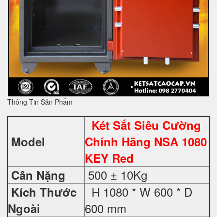
Thông Tin Sản Phẩm
Két Sắt Siêu Cường
Model
Chính Hãng NSA 1080
KEY Red
500 ± 10Kg
Cân Nặng
H 1080 * W 600 * D
Kích Thước
600 mm
Ngoài