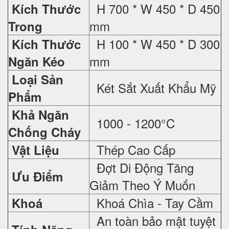
H 700 * W 450 * D 450
Kích Thước
mm
Trong
H 100 * W 450 * D 300
Kích Thước
mm
Ngăn Kéo
Loại Sản
Két Sắt Xuất Khẩu Mỹ
Phẩm
Khả Ngăn
1000 - 1200°C
Chống Cháy
Thép Cao Cấp
Vật Liệu
Đợt Di Động Tăng
Ưu Điểm
Giảm Theo Ý Muốn
Khoá Chìa - Tay Cầm
Khoá
An toàn bảo mật tuyệt