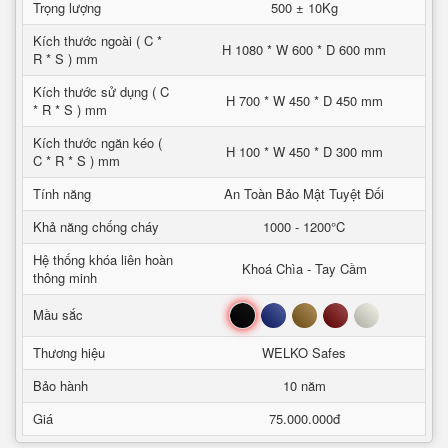
Trọng lượng
500 ± 10Kg
Kích thước ngoài ( C *
H 1080 * W 600 * D 600 mm
R * S ) mm
Kích thước sử dụng ( C
H 700 * W 450 * D 450 mm
* R * S ) mm
Kích thước ngăn kéo (
H 100 * W 450 * D 300 mm
C * R * S ) mm
Tính năng
An Toàn Bảo Mật Tuyệt Đối
Khả năng chống cháy
1000 - 1200°C
Hệ thống khóa liên hoàn
Khoá Chìa - Tay Cầm
thông minh
Đen
Xanh
Nâu
Đỏ
Trắng
Mầu sắc
Thương hiệu
WELKO Safes
Bảo hành
10 năm
Giá
75.000.000đ