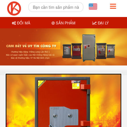
ĐỔI MÃ
SẢN PHẨM
ĐẠI LÝ