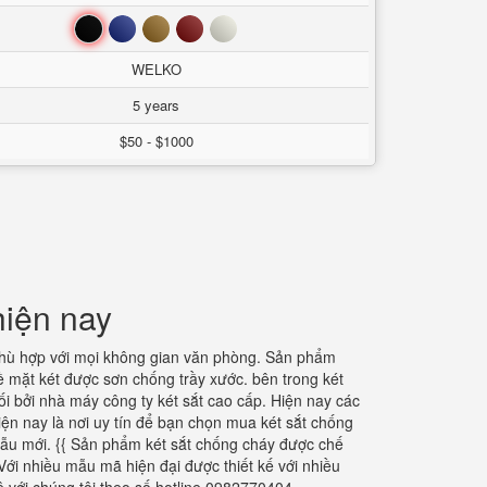
Đen
Xanh
Nâu
Đỏ
Trắng
WELKO
5 years
$50 - $1000
hiện nay
 phù hợp với mọi không gian văn phòng. Sản phẩm
ề mặt két được sơn chống trầy xước. bên trong két
i bởi nhà máy công ty két sắt cao cấp. Hiện nay các
iện nay là nơi uy tín để bạn chọn mua két sắt chống
 mẫu mới. {{ Sản phẩm két sắt chống cháy được chế
Với nhiều mẫu mã hiện đại được thiết kế với nhiều