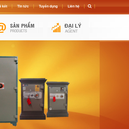
 két
Tin tức
Tuyển dụng
Liên hệ