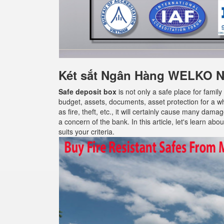
Két sắt Ngân Hàng WELKO NK
Safe deposit box
is not only a safe place for famil
budget, assets, documents, asset protection for a w
as fire, theft, etc., it will certainly cause many da
a concern of the bank. In this article, let's learn abo
suits your criteria.