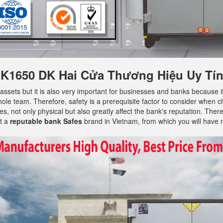
1650 DK Hai Cửa Thương Hiệu Uy Tín 
y assets but it is also very important for businesses and banks because i
hole team. Therefore, safety is a prerequisite factor to consider when 
mages, not only physical but also greatly affect the bank's reputation. Th
ut a
reputable bank Safes
brand in Vietnam, from which you will have 