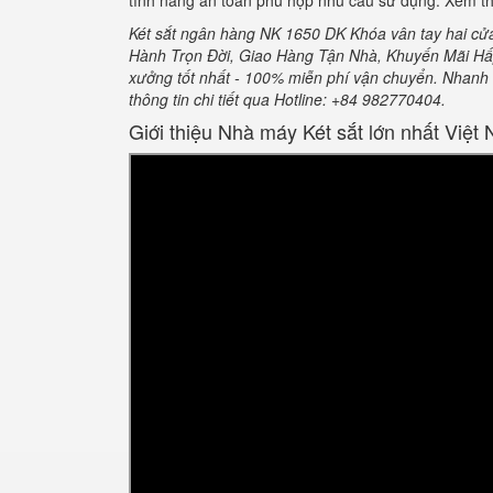
tính năng an toàn phù hợp nhu cầu sử dụng. Xem th
Két sắt ngân hàng NK 1650 DK Khóa vân tay hai cử
Hành Trọn Đời, Giao Hàng Tận Nhà, Khuyến Mãi Hấp
xưởng tốt nhất - 100% miễn phí vận chuyển. Nhanh tay
thông tin chi tiết qua Hotline: +84 982770404.
Giới thiệu Nhà máy Két sắt lớn nhất Việt