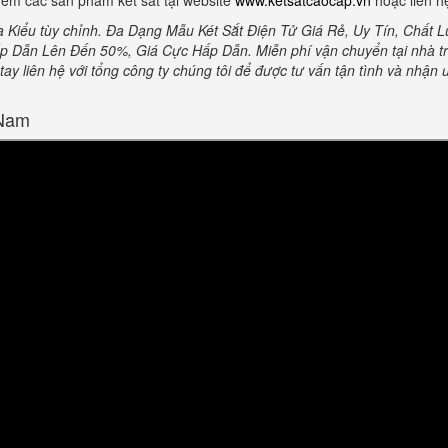
êm các sản phẩm két sắt tại website
www.ketsatcaocap.vn
hoặc liên h
a Kiểu tùy chỉnh. Đa Dạng Mẫu Két Sắt Điện Tử Giá Rẻ, Uy Tín, Chất
 Dẫn Lên Đến 50%, Giá Cực Hấp Dẫn. Miễn phí vận chuyển tại nhà tr
 liên hệ với tổng công ty chúng tôi để được tư vấn tận tình và nhận ưu 
 Nam