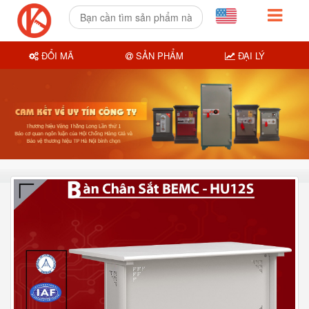
ĐỔI MÃ
SẢN PHẨM
ĐẠI LÝ