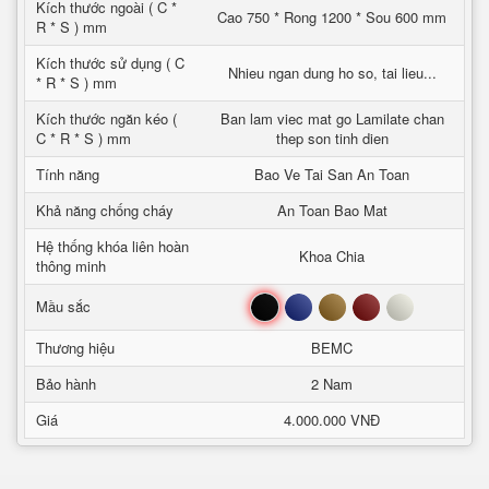
Kích thước ngoài ( C *
Cao 750 * Rong 1200 * Sou 600 mm
R * S ) mm
Kích thước sử dụng ( C
Nhieu ngan dung ho so, tai lieu...
* R * S ) mm
Kích thước ngăn kéo (
Ban lam viec mat go Lamilate chan
C * R * S ) mm
thep son tinh dien
Tính năng
Bao Ve Tai San An Toan
Khả năng chống cháy
An Toan Bao Mat
Hệ thống khóa liên hoàn
Khoa Chia
thông minh
Đen
Xanh
Nâu
Đỏ
Trắng
Mầu sắc
Thương hiệu
BEMC
Bảo hành
2 Nam
Giá
4.000.000 VNĐ