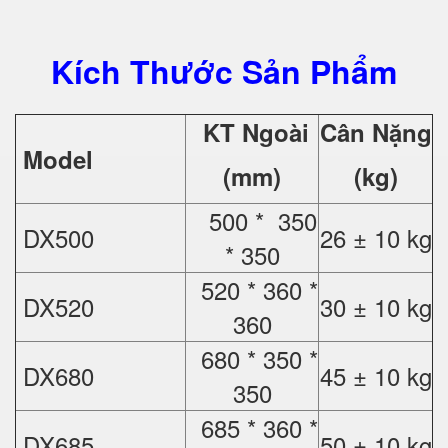
Kích Thước Sản Phẩm
KT Ngoài
Cân Nặng
Model
(mm)
(kg)
500 * 350
DX500
26 ± 10 kg
* 350
520 * 360 *
DX520
30 ± 10 kg
360
680 * 350 *
DX680
45 ± 10 kg
350
685 * 360 *
DX685
50 ± 10 kg