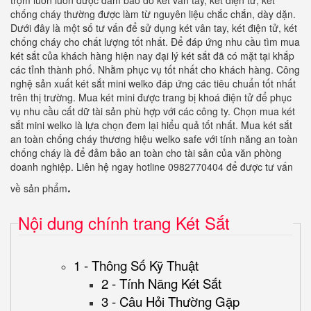
trộm luôn luôn được đảm bảo do két vân tay, két điện tử, két
chống cháy thường được làm từ nguyên liệu chắc chắn, dày dặn.
Dưới đây là một số tư vấn để sử dụng két vân tay, két điện tử, két
chống cháy cho chất lượng tốt nhất. Để đáp ứng nhu cầu tìm mua
két sắt của khách hàng hiện nay đại lý két sắt đã có mặt tại khắp
các tỉnh thành phố. Nhằm phục vụ tốt nhất cho khách hàng. Công
nghệ sản xuất két sắt mini welko đáp ứng các tiêu chuẩn tốt nhất
trên thị trường. Mua két mini được trang bị khoá điện tử để phục
vụ nhu cầu cất dữ tài sản phù hợp với các công ty. Chọn mua két
sắt mini welko là lựa chọn đem lại hiểu quả tốt nhất. Mua két sắt
an toàn chống cháy thương hiệu welko safe với tính năng an toàn
chống cháy là để đảm bảo an toàn cho tài sản của văn phòng
doanh nghiệp. Liên hệ ngay hotline 0982770404 để được tư vấn
.
về sản phẩm
Nội dung chính trang Két Sắt
1 - Thông Số Kỹ Thuật
2 - Tính Năng Két Sắt
3 - Câu Hỏi Thường Gặp