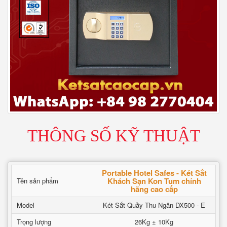
THÔNG SỐ KỸ THUẬT
Portable Hotel Safes - Két Sắt
Khách Sạn Kon Tum chính
Tên sản phẩm
hãng cao cấp
Model
Két Sắt Quầy Thu Ngân DX500 - E
Trọng lượng
26Kg ± 10Kg