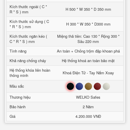
Kích thước ngoài ( C *
H 500 * W 350 * D 350 mm
R * S ) mm
Kích thước sử dụng ( C
H 300 * W 350 * D300 mm
* R * S ) mm
Kích thước ngăn kéo (
Miệng thả tiền: Cao 130 * Rộng 300 *
C * R * S ) mm
Sâu 220 mm
Tính năng
An toàn + Chống trộm đập khoan phá
Khả năng chống cháy
Hệ thống khoá an toàn bảo mật
Hệ thống khóa liên hoàn
Khoá Điện Tử - Tay Nắm Xoay
thông minh
Đen
Xanh
Nâu
Đỏ
Trắng
Mầu sắc
Thương hiệu
WELKO Safes
Bảo hành
2 Năm
Giá
4.200.000 VNĐ