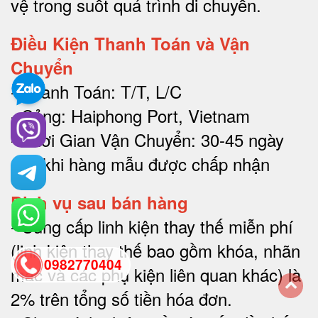
vệ trong suốt quá trình di chuyể
n.
Điều Kiện Thanh Toán và Vận
Chuyển
- Thanh Toán: T/T, L/C
- Cảng: Haiphong Port, Vietnam
- Thời Gian Vận Chuyển: 30-45 ngày
sau khi hàng mẫu được chấp nhận
Dịch vụ sau bán hàng
-
Cung cấp linh kiện thay thế miễn phí
(linh kiện thay thế bao gồm khóa, nhãn
0982770404
mác và các phụ kiện liên quan khác) là
2% trên tổng số tiền hóa đơn
.
back