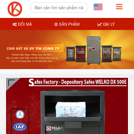
ĐỔI MÃ
SẢN PHẨM
ĐẠI LÝ