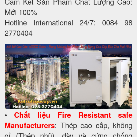
Cam Kết Sản Phẩm Chất Lượng Cao:
Mới 100%
Hotline International 24/7: 0084 98
2770404
•
Chất liệu
Fire Resistant safe
: Thép cao cấp, không
Manufacturers
gỉ (Thép nhũ), dày và cứng chống