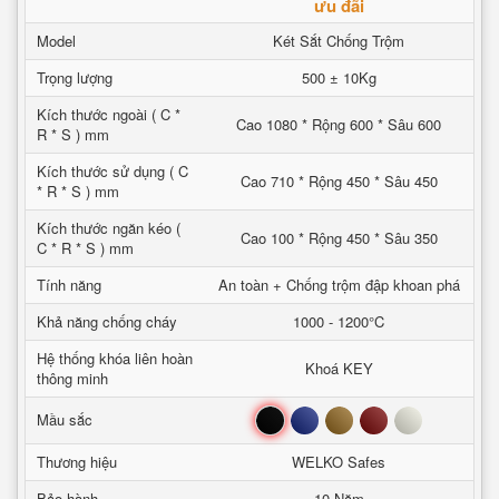
ưu đãi
Model
Két Sắt Chống Trộm
Trọng lượng
500 ± 10Kg
Kích thước ngoài ( C *
Cao 1080 * Rộng 600 * Sâu 600
R * S ) mm
Kích thước sử dụng ( C
Cao 710 * Rộng 450 * Sâu 450
* R * S ) mm
Kích thước ngăn kéo (
Cao 100 * Rộng 450 * Sâu 350
C * R * S ) mm
Tính năng
An toàn + Chống trộm đập khoan phá
Khả năng chống cháy
1000 - 1200°C
Hệ thống khóa liên hoàn
Khoá KEY
thông minh
Đen
Xanh
Nâu
Đỏ
Trắng
Mầu sắc
Thương hiệu
WELKO Safes
Bảo hành
10 Năm