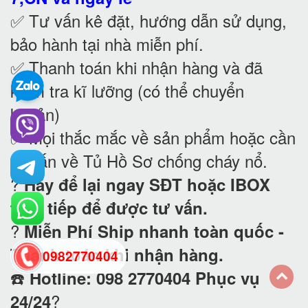
✅ Tư vấn kê đặt, hướng dẫn sử dụng,
bảo hành tại nhà
miễn phí.
✅ Thanh toán khi nhận hàng và đã
kiểm tra kĩ lưỡng (có thể chuyển
khoản)
✅ Mọi thắc mắc về sản phẩm hoặc cần
tư vấn về Tủ Hồ Sơ chống cháy nổ
.
?
Hãy để lại ngay SĐT hoặc IBOX
trực tiếp để được tư vấn.
?
Miễn Phí Ship nhanh toàn quốc -
Thanh toán khi nhận hàng.
0982770404
☎️
Hotline: 098 2770404 Phục vụ
?
24/24
back