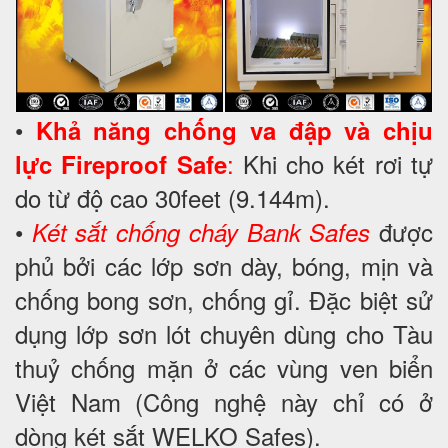
•
Khả năng chống va đập và chịu
:
Khi cho két rơi tự
lực
Fireproof Safe
do từ độ cao 30feet (9.144m).
•
được
Két sắt chống cháy
Bank Safes
phủ bởi các lớp sơn dày, bóng, mịn và
chống bong sơn, chống gỉ. Đặc biệt sử
dụng lớp sơn lót chuyên dùng cho Tàu
thuỷ chống mặn ở các vùng ven biển
Việt Nam (Công nghệ này chỉ có ở
dòng két sắt WELKO Safes).