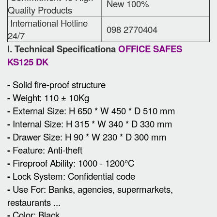
New 100%
Quality Products
International Hotline
098 2770404
24/7
I. Technical Specificationa
OFFICE SAFES
KS125 DK
-
Solid fire-proof structure
-
Weight: 110 ± 10Kg
-
External Size
:
H 650 * W 450 * D 510 mm
-
Internal Size: H 315 * W 340 * D 330 mm
-
Drawer Size: H 90 * W 230 * D 300 mm
-
Feature: Anti-theft
-
Fireproof Ability: 1000 - 1200°C
-
Lock System: Confidential code
-
Use For: Banks, agencies, supermarkets,
restaurants ...
-
Color: Black