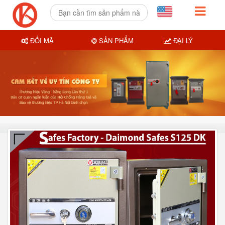
ĐỔI MÃ
SẢN PHẨM
ĐẠI LÝ