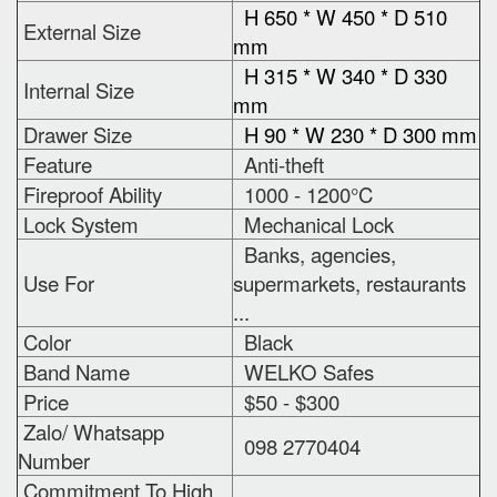
H 650 * W 450 * D 510
External Size
mm
H 315 * W 340 * D 330
Internal Size
mm
Drawer Size
H 90 * W 230 * D 300 mm
Feature
Anti-theft
Fireproof Ability
1000 - 1200°C
Lock System
Mechanical Lock
Banks, agencies,
Use For
supermarkets, restaurants
...
Color
Black
Band Name
WELKO Safes
Price
$50 - $300
Zalo/ Whatsapp
098 2770404
Number
Commitment To High