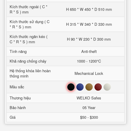
Kích thước ngoài ( C *
H 650 * W 450 * D 510 mm
R * S ) mm
Kích thước sử dụng ( C
H 315 * W 340 * D 330 mm
* R * S ) mm
Kích thước ngăn kéo (
H 90 * W 230 * D 300 mm
C * R * S ) mm
Tính năng
Anti-theft
Khả năng chống cháy
1000 - 1200°C
Hệ thống khóa liên hoàn
Mechanical Lock
thông minh
Đen
Xanh
Nâu
Đỏ
Trắng
Mầu sắc
Thương hiệu
WELKO Safes
Bảo hành
05 Year
Giá
$50 - $300