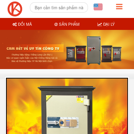
ĐỔI MÃ
SẢN PHẨM
ĐẠI LÝ