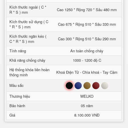
Kích thước ngoài ( C *
Cao 1250 * Rộng 720 * Sâu 480 mm
R * S ) mm
Kích thước sử dụng ( C
Cao 675 * Rộng 510 * Sâu 330 mm
* R * S ) mm
Kích thước ngăn kéo (
Cao 300 * Rộng 510 * Sâu 290 mm
C * R * S ) mm
Tính năng
An toàn chống cháy
Khả năng chống cháy
1000 - 1200 độ C
Hệ thống khóa liên hoàn
Khoá Điện Tử - Chìa khoá - Tay Cầm
thông minh
Đen
Xanh
Nâu
Đỏ
Trắng
Mầu sắc
Thương hiệu
WELKO
Bảo hành
05 năm
Giá
8.100.000 VNĐ