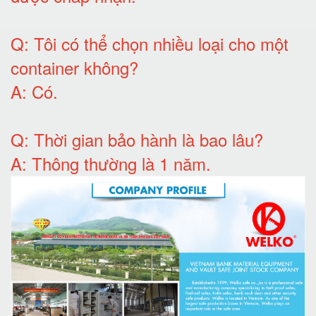
Q:
Tôi có thể chọn nhiều loại cho một
container không
?
A:
Có
.
Q: T
hời gian bảo hành
là bao lâu?
A: Thông thường là 1 năm.