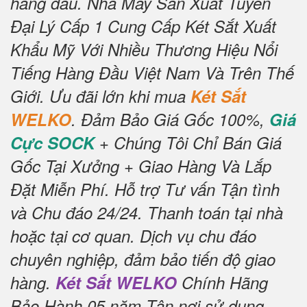
hàng đầu.
Nhà Máy Sản Xuất Tuyển
Đại Lý Cấp 1 Cung Cấp Két Sắt Xuất
Khẩu Mỹ Với Nhiều Thương Hiệu Nổi
Tiếng Hàng Đầu Việt Nam Và Trên Thế
Giới.
Ưu đãi lớn khi mua
Két Sắt
WELKO
.
Đảm Bảo Giá Gốc 100%,
Giá
Cực SOCK
+ Chúng Tôi Chỉ Bán Giá
Gốc Tại Xưởng + Giao Hàng Và Lắp
Đặt Miễn Phí
.
Hỗ trợ Tư vấn Tận tình
và Chu đáo 24/24.
Thanh toán tại nhà
hoặc tại cơ quan.
Dịch vụ chu đáo
chuyên nghiệp, đảm bảo tiến độ giao
hàng.
Két Sắt WELKO
Chính Hãng
Bảo Hành 05 năm Tận nơi sử dụng,