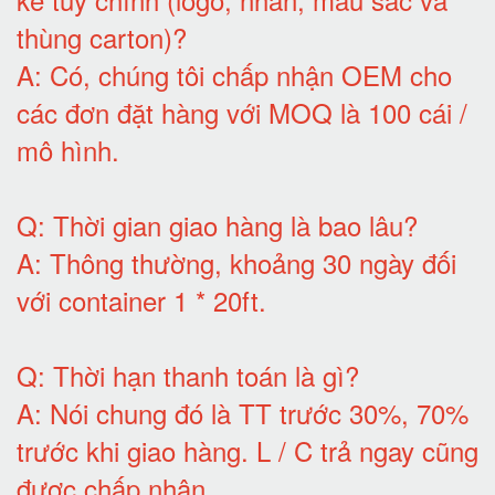
thùng carton)
?
A:
Có, chúng tôi chấp nhận OEM cho
các đơn đặt hàng với MOQ là 100 cái /
mô hình
.
Q:
Thời gian giao hàng là bao lâu
?
A:
Thông thường, khoảng 30 ngày đối
với container 1 * 20ft
.
Q:
Thời hạn thanh toán là gì
?
A:
Nói chung đó là TT trước 30%, 70%
trước khi giao hàng.
L / C trả ngay cũng
được chấp nhận
.