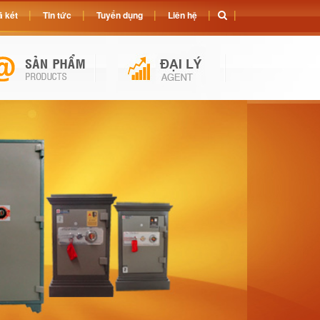
 két
Tin tức
Tuyển dụng
Liên hệ