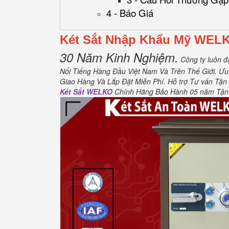
4 - Báo Giá
Két Sắt Nhập Khẩu Mỹ WEL
30 Năm Kinh Nghiệm.
Công ty luôn đ
Nổi Tiếng Hàng Đầu Việt Nam Và Trên Thế Giới.
Ưu
Giao Hàng Và Lắp Đặt Miễn Phí
.
Hỗ trợ Tư vấn Tận 
Két Sắt WELKO
Chính Hãng Bảo Hành 05 năm Tận nơ