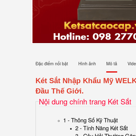
Đặc điểm nổi bật
Hình ảnh
Mô tả
Vid
Két Sắt Nhập Khẩu Mỹ WEL
Đầu Thế Giới.
Nội dung chính trang Két Sắt
1 - Thông Số Kỹ Thuật
2 - Tính Năng Két Sắt
3 - Câu Hỏi Thường Gặp