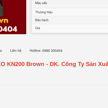
Mầu sắc
Thương hiệu
Bảo hành
Giá
eo
Liên hệ
Hotline: 0986 330404
KO KN200
Brown
- DK.
Công Ty Sản Xuấ