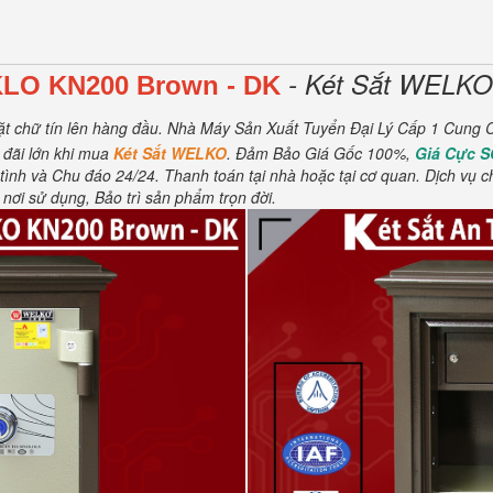
- Két Sắt WELKO 
KLO KN200
Brown
- DK
ặt chữ tín lên hàng đầu.
Nhà Máy Sản Xuất Tuyển Đại Lý Cấp 1 Cung C
 đãi lớn khi mua
Két Sắt WELKO
.
Đảm Bảo Giá Gốc 100%,
Giá Cực 
tình và Chu đáo 24/24.
Thanh toán tại nhà hoặc tại cơ quan.
Dịch vụ c
i sử dụng, Bảo trì sản phẩm trọn đời
.