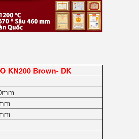
KO KN200 Brown- DK
60mm
0mm
0mm