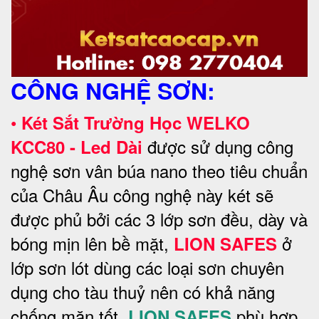
CÔNG NGHỆ SƠN:
•
Két Sắt Trường Học WELKO
được sử dụng công
KCC80 - Led Dài
nghệ sơn vân búa nano theo tiêu chuẩn
của Châu Âu công nghệ này két sẽ
được phủ bởi các 3 lớp sơn đều, dày và
bóng mịn lên bề mặt,
ở
LION SAFES
lớp sơn lót dùng các loại sơn chuyên
dụng cho tàu thuỷ nên có khả năng
chống mặn tốt,
phù hợp
LION SAFES