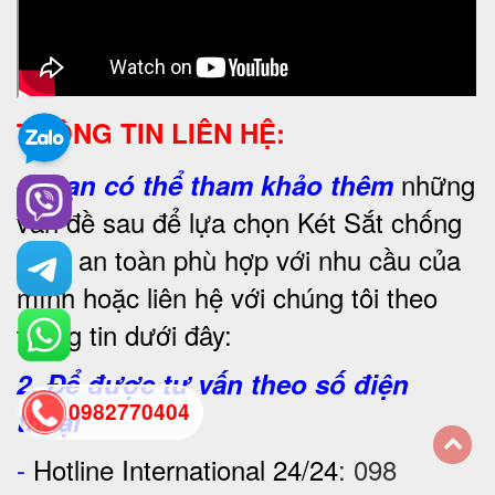
THÔNG TIN LIÊN HỆ:
những
1.
Bạn có thể tham khảo thêm
vấn đề sau để lựa chọn Két Sắt chống
cháy an toàn phù hợp với nhu cầu của
mình hoặc liên hệ với chúng tôi theo
thông tin dưới đây:
2. Để được tư vấn theo số điện
0982770404
thoại
-
Hotline International 24/24
:
098
back