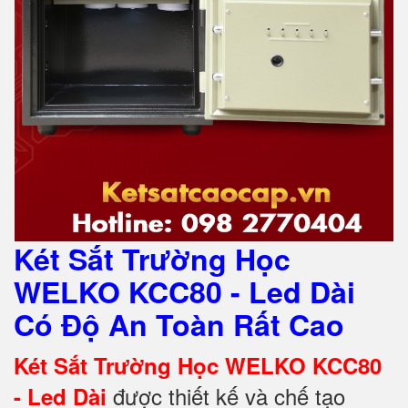
Két Sắt Trường Học
WELKO KCC80 - Led Dài
Có Độ An Toàn Rất Cao
Két Sắt Trường Học WELKO KCC80
được thiết kế và chế tạo
- Led Dài