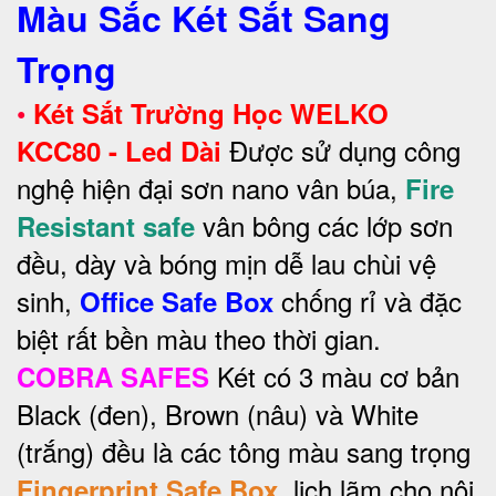
Màu Sắc Két Sắt Sang
Trọng
•
Két Sắt Trường Học WELKO
Được sử dụng công
KCC80 - Led Dài
nghệ hiện đại sơn nano vân búa,
Fire
vân bông các lớp sơn
Resistant safe
đều, dày và bóng mịn dễ lau chùi vệ
sinh,
chống rỉ và đặc
Office Safe Box
biệt rất bền màu theo thời gian.
Két có 3 màu cơ bản
COBRA SAFES
Black (đen), Brown (nâu) và White
(trắng) đều là các tông màu sang trọng
, lịch lãm cho nội
Fingerprint Safe Box