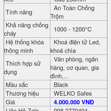
An Toàn Chống
Tính năng
Trộm
Khả năng chống
1000 - 1200°C
cháy
Hệ thống khóa
Khoá điện tử Led,
thông minh
khoá chìa
Văn phòng, ngân
Thích hợp sử
hàng, cơ quan, gia
dụng
đình,...
Màu sắc
Black
Thương hiệu
WELKO Safes
Giá
4.000.000 VNĐ
Liên Hệ Zalo
098 2770404