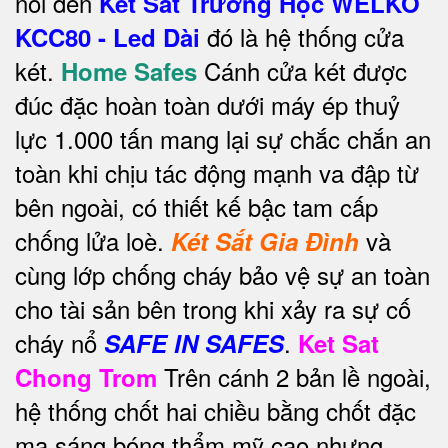
nói đến
Két Sắt Trường Học WELKO
đó là hệ thống cửa
KCC80 - Led Dài
két.
Cánh cửa két được
Home Safes
đúc đặc hoàn toàn dưới máy ép thuỷ
lực 1.000 tấn mang lại sự chắc chắn an
toàn khi chịu tác động mạnh va đập từ
bên ngoài, có thiết kế bậc tam cấp
chống lửa loè.
và
Két Sắt Gia Đình
cùng lớp chống cháy bảo vệ sự an toàn
cho tài sản bên trong khi xảy ra sự cố
cháy nổ
.
SAFE IN SAFES
Ket Sat
Trên cánh 2 bản lề ngoài,
Chong Trom
hệ thống chốt hai chiều bằng chốt đặc
mạ sáng bóng thẩm mỹ cao nhưng