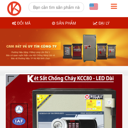
ĐỔI MÃ
SẢN PHẨM
ĐẠI LÝ