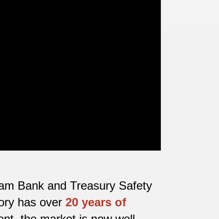
etnam Bank and Treasury Safety
tory has over
20 years of
nt, the market is now well-