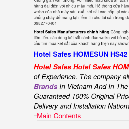
không gian văn phòng. Với nhiều mẫu khoá an toàn h
hàng đại diện với nhiều mẫu mới. Hệ thống cửa hàng
welko của nhà máy sản xuất két sắt cao cấp tại các
chống cháy để mang lại niềm tin cho tài sản trong 
0982770404
Hotel Safes Manufacturers chính hãng
Công nghệ
tiên tiến. các dòng két sắt cánh đúc welko với bề m
cầu tìm mua két sắt của khách hàng hiện nay showro
Hotel Safes HOMESUN HS42 Z
Hotel Safes Hotel Safes H
of Experience.
The company alwa
Brands
In Vietnam And In The
Guaranteed 100% Original Pric
Delivery and Installation Natio
Main Contents