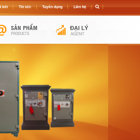
 két
Tin tức
Tuyển dụng
Liên hệ