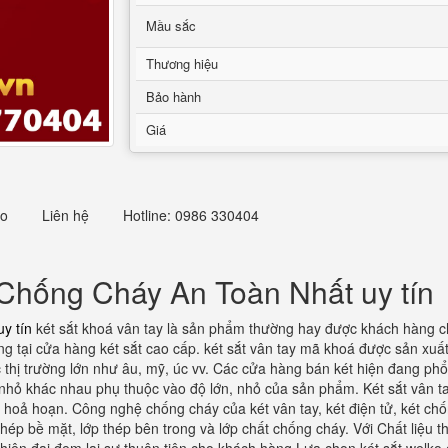
Mầu sắc
Thương hiệu
Bảo hành
Giá
eo
Liên hệ
Hotline: 0986 330404
t Chống Cháy An Toàn Nhất uy tín
y tín
két sắt khoá vân tay là sản phẩm thường hay được khách hàng c
g tại cửa hàng két sắt cao cấp. két sắt vân tay mã khoá được sản xuấ
hị trường lớn như âu, mỹ, úc vv. Các cửa hàng bán két hiện đang phổ bi
nhỏ khác nhau phụ thuộc vào độ lớn, nhỏ của sản phẩm. Két sắt vân 
g hoả hoạn. Công nghệ chống cháy của két vân tay, két điện tử, két chố
 thép bề mặt, lớp thép bên trong và lớp chất chống cháy. Với Chất liệu 