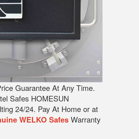
rice Guarantee At Any Time.
Hotel Safes HOMESUN
ting 24/24.
Pay At Home or at
Warranty
uine WELKO Safes