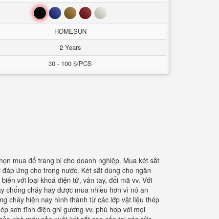
Đen
Xanh
Nâu
Đỏ
Trắng
HOMESUN
2 Years
30 - 100 $/PCS
họn mua để trang bị cho doanh nghiệp. Mua két sắt
t đáp ứng cho trong nước. Két sắt dùng cho ngân
ến với loại khoá điện tử, vân tay, đổi mã vv. Với
tay chống cháy hay được mua nhiều hơn vì nó an
ng cháy hiện nay hình thành từ các lớp vật liệu thép
thép sơn tĩnh điện ghi gương vv, phù hợp với mọi