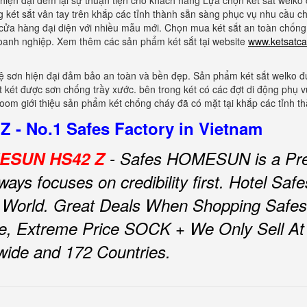
iện đại đem lại sự thuận tiện cho khách hàng Lựa chọn két sắt welko 
 két sắt vân tay trên khắp các tỉnh thành sẵn sàng phục vụ nhu cầu c
 cửa hàng đại diện với nhiều mẫu mới. Chọn mua két sắt an toàn chống
doanh nghiệp. Xem thêm các sản phẩm két sắt tại website
www.ketsatca
 sơn hiện đại đảm bảo an toàn và bền đẹp. Sản phẩm két sắt welko đ
ặt két được sơn chống trầy xước. bên trong két có các đợt di động phụ v
om giới thiệu sản phẩm két chống cháy đã có mặt tại khắp các tỉnh t
 - No.1 Safes Factory in Vietnam
OMESUN HS42 Z
- Safes HOMESUN is a Pre
ys focuses on credibility first.
Hotel Sa
 World.
Great Deals When Shopping Safe
e, Extreme Price SOCK + We Only Sell At F
nwide and 172 Countries.