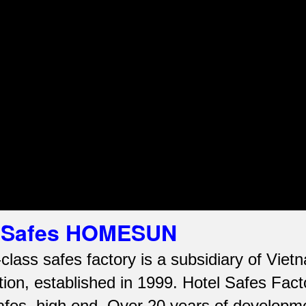
el Safes HOMESUN
-class safes factory is a subsidiary of Vi
ion, established in 1999. Hotel Safes Fac
afes.
high end.
Over 20 years of developme