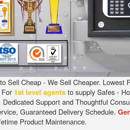
o Sell Cheap - We Sell Cheaper.
Lowest P
g For
to supply Safes - 
1st level agents
.
Dedicated
Support and Thoughtful Consul
service, Guaranteed Delivery Schedule.
Gen
Lifetime Product Maintenance.