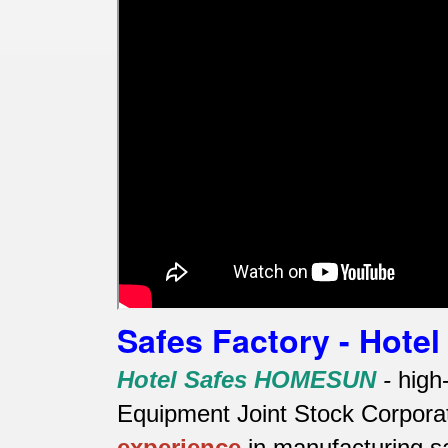
Safes Factory - Hot
Hotel Safes HOMESUN
-
high
Equipment Joint Stock Corporat
experience
in manufacturing s