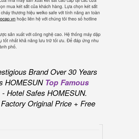
của nhà máy sản xuất két sắt cao cấp tại các cửa
họn mua két sắt của khách hàng. Lựa chọn két sắt
 cháy thương hiệu welko safe với tính năng an toàn
ocap.vn
hoặc liên hệ với chúng tôi theo số hotline
ược sản xuất với công nghệ cao. Hệ thống máy dập
ụ tốt nhất khả năng lưu trữ tối ưu. Để đáp ứng nhu
hành phố.
stigious Brand Over 30 Years
fes HOMESUN
Top Famous
s - Hotel Safes HOMESUN.
actory Original Price + Free