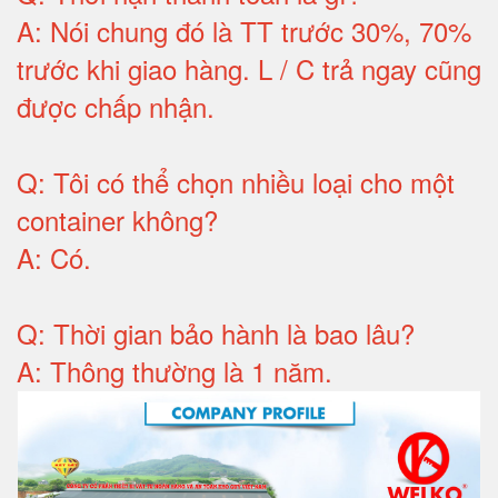
A:
Nói chung đó là TT trước 30%, 70%
trước khi giao hàng.
L / C trả ngay cũng
được chấp nhận
.
Q:
Tôi có thể chọn nhiều loại cho một
container không
?
A:
Có
.
Q: T
hời gian bảo hành
là bao lâu?
A: Thông thường là 1 năm.