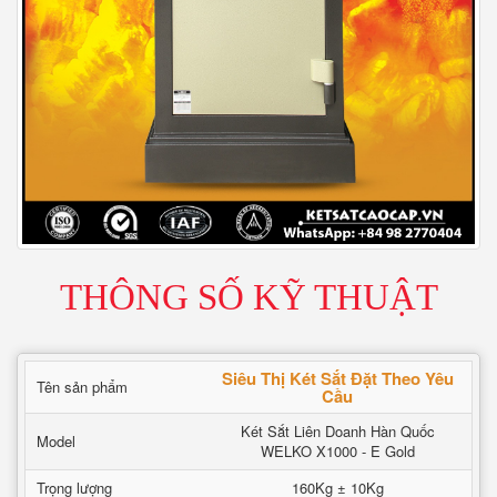
THÔNG SỐ KỸ THUẬT
Siêu Thị Két Sắt Đặt Theo Yêu
Tên sản phẩm
Cầu
Két Sắt Liên Doanh Hàn Quốc
Model
WELKO X1000 - E Gold
Trọng lượng
160Kg ± 10Kg