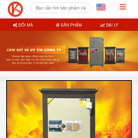
ĐỔI MÃ
SẢN PHẨM
ĐẠI LÝ