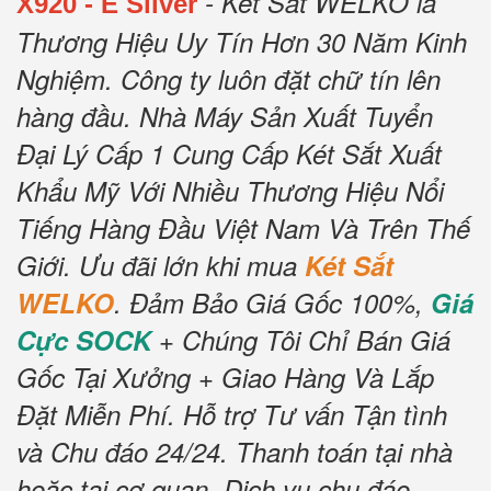
- Két Sắt WELKO là
X920 - E Silver
Thương Hiệu Uy Tín Hơn 30 Năm Kinh
Nghiệm.
Công ty luôn đặt chữ tín lên
hàng đầu.
Nhà Máy Sản Xuất Tuyển
Đại Lý Cấp 1 Cung Cấp Két Sắt Xuất
Khẩu Mỹ Với Nhiều Thương Hiệu Nổi
Tiếng Hàng Đầu Việt Nam Và Trên Thế
Giới.
Ưu đãi lớn khi mua
Két Sắt
WELKO
.
Đảm Bảo Giá Gốc 100%,
Giá
Cực SOCK
+ Chúng Tôi Chỉ Bán Giá
Gốc Tại Xưởng + Giao Hàng Và Lắp
Đặt Miễn Phí
.
Hỗ trợ Tư vấn Tận tình
và Chu đáo 24/24.
Thanh toán tại nhà
hoặc tại cơ quan.
Dịch vụ chu đáo