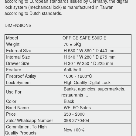
according to European standards issued by Germany, the digital
lock system (mechanical lock) is manufactured in Taiwan
according to Dutch standards.
DIMENSIONS
Model
OFFICE SAFE S80D E
Weight
70 ± 5Kg
External Size
H 530 * W 360 * D 440 mm
Internal Size
H 340 * W 280 * D 275 mm
Drawer Size
H 30 * W 250 * D 225 mm
Feature
Anti-theft
Fireproof Ability
1000 - 1200°C
Lock System
High Quality Digital Lock
Banks, agencies, supermarkets,
Use For
restaurants ...
Color
Black
Band Name
WELKO Safes
Price
$50 - $300
Zalo/ Whatsapp Number
098 2770404
Commitment To High
New 100%
Quality Products