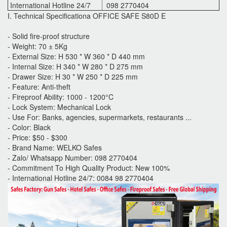
International Hotline 24/7
098 2770404
I. Technical Specificationa OFFICE SAFE S80D E
- Solid fire-proof structure
- Weight: 70 ± 5Kg
- External Size: H 530 * W 360 * D 440 mm
- Internal Size: H 340 * W 280 * D 275 mm
- Drawer Size: H 30 * W 250 * D 225 mm
- Feature: Anti-theft
- Fireproof Ability: 1000 - 1200°C
- Lock System: Mechanical Lock
- Use For: Banks, agencies, supermarkets, restaurants ...
- Color: Black
- Price: $50 - $300
- Brand Name: WELKO Safes
- Zalo/ Whatsapp Number: 098 2770404
- Commitment To High Quality Product: New 100%
- International Hotline 24/7: 0084 98 2770404