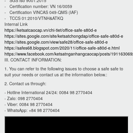
- SGS Iso 9001:2015
- Certification number: VN 16/0059
- Certification VINCAS 049-QMS (IAF)
- TCCS 01:2010/VTNH&ATKQ
Internal Link
https://ketsatcaocap.vn/chi-tiet/office-safe-s80d-e
https://sites.google.com/site/ketsatchongdap/office-safe-s80d-e
https://sites.google.com/view/safe28/office-safe-s80d-e
https://safes68.blogspot.com/2020/11/office-safe-s80d-e.html
https://www.facebook.com/ketsatnganhangcaocap/posts/19116306
III. CONTACT INFORMATION:
1. You can refer to the following issues to choose a safe safe to
suit your needs or contact us at the information below.:
2. Contact us through:
- Hotline International 24/24: 0084 98 2770404
- Zalo: 098 2770404
- Viber: 0084 98 2770404
- WhatsApp: +84 98 2770404