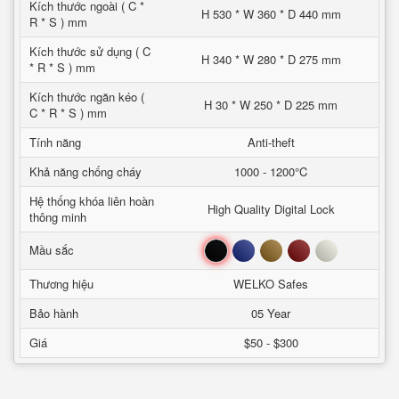
Kích thước ngoài ( C *
H 530 * W 360 * D 440 mm
R * S ) mm
Kích thước sử dụng ( C
H 340 * W 280 * D 275 mm
* R * S ) mm
Kích thước ngăn kéo (
H 30 * W 250 * D 225 mm
C * R * S ) mm
Tính năng
Anti-theft
Khả năng chống cháy
1000 - 1200°C
Hệ thống khóa liên hoàn
High Quality Digital Lock
thông minh
Đen
Xanh
Nâu
Đỏ
Trắng
Mầu sắc
Thương hiệu
WELKO Safes
Bảo hành
05 Year
Giá
$50 - $300