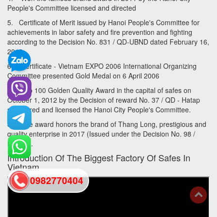
People's Committee licensed and directed
5. Certificate of Merit issued by Hanoi People's Committee for
achievements in labor safety and fire prevention and fighting
according to the Decision No. 831 / QD-UBND dated February 16,
2012
6. Certificate - Vietnam EXPO 2006 International Organizing
Committee presented Gold Medal on 6 April 2006
7. Top 100 Golden Quality Award in the capital of safes on
October 1, 2012 by the Decision of reward No. 37 / QD - Hatap
sponsored and licensed the Hanoi City People's Committee.
8. The award honors the brand of Thang Long, prestigious and
quality enterprise in 2017 (Issued under the Decision No. 98 /
HATAP).
Introduction Of The Biggest Factory Of Safes In
Vietnam
0982770404
back