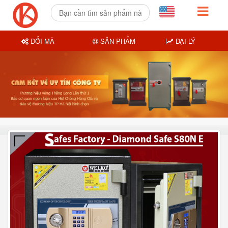
ĐỔI MÃ
SẢN PHẨM
ĐẠI LÝ