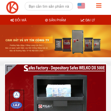
ĐỔI MÃ
SẢN PHẨM
ĐẠI LÝ