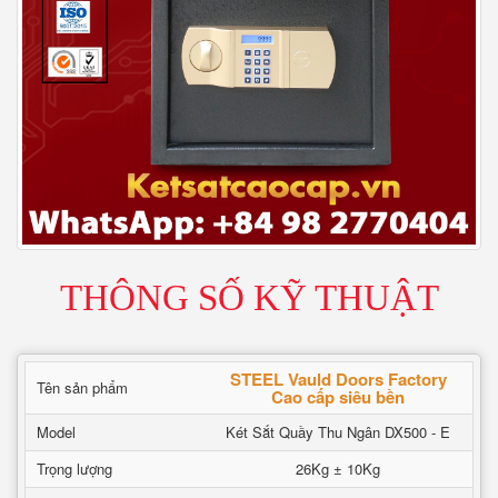
THÔNG SỐ KỸ THUẬT
STEEL Vauld Doors Factory
Tên sản phẩm
Cao cấp siêu bền
Model
Két Sắt Quầy Thu Ngân DX500 - E
Trọng lượng
26Kg ± 10Kg