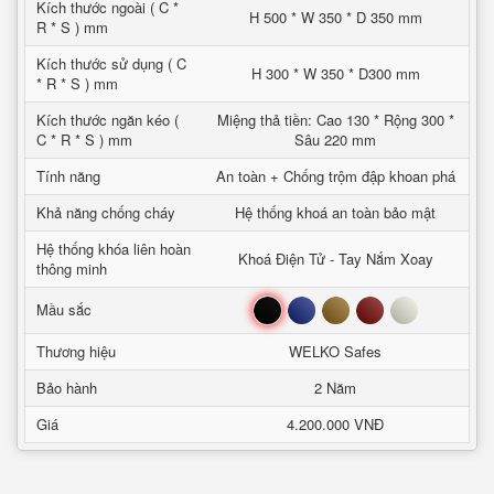
Kích thước ngoài ( C *
H 500 * W 350 * D 350 mm
R * S ) mm
Kích thước sử dụng ( C
H 300 * W 350 * D300 mm
* R * S ) mm
Kích thước ngăn kéo (
Miệng thả tiền: Cao 130 * Rộng 300 *
C * R * S ) mm
Sâu 220 mm
Tính năng
An toàn + Chống trộm đập khoan phá
Khả năng chống cháy
Hệ thống khoá an toàn bảo mật
Hệ thống khóa liên hoàn
Khoá Điện Tử - Tay Nắm Xoay
thông minh
Đen
Xanh
Nâu
Đỏ
Trắng
Mầu sắc
Thương hiệu
WELKO Safes
Bảo hành
2 Năm
Giá
4.200.000 VNĐ