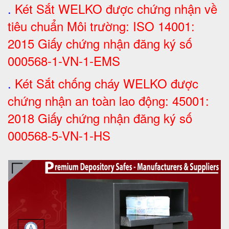
.
Két Sắt WELKO được chứng nhận về
tiêu chuẩn Môi trường: ISO 14001:
2015 Giấy chứng nhận đăng ký số
000568-1-VN-1-EMS
.
Két Sắt chống cháy WELKO được
chứng nhận an toàn lao động: 45001:
2018 Giấy chứng nhận đăng ký số
000568-5-VN-1-HS