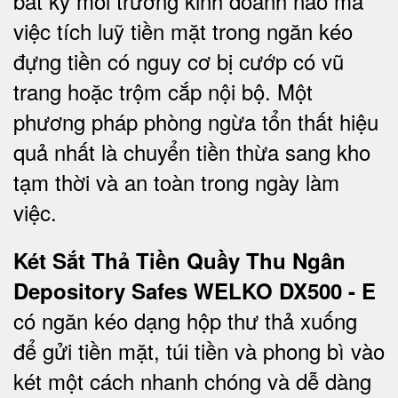
bất kỳ môi trường kinh doanh nào mà
việc tích luỹ tiền mặt trong ngăn kéo
đựng tiền có nguy cơ bị cướp có vũ
trang hoặc trộm cắp nội bộ. Một
phương pháp phòng ngừa tổn thất hiệu
quả nhất là chuyển tiền thừa sang kho
tạm thời và an toàn trong ngày làm
việc.
Két Sắt Thả Tiền Quầy Thu Ngân
Depository Safes WELKO DX500 - E
có ngăn kéo dạng hộp thư thả xuống
để gửi tiền mặt, túi tiền và phong bì vào
két một cách nhanh chóng và dễ dàng