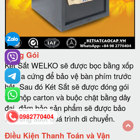
Đóng Gói
Két Sắt WELKO sẽ được bọc bằng xốp
và bìa cứng để bảo vệ bàn phím trước
hết.
Sau đó Két Sắt sẽ được đóng gói
vào hộp carton và buộc chặt bằng dây
đai, đảm bảo sản phẩm sẽ được bảo
0982770404
vệ trong suốt quá trình di chuyể
n.
Điều Kiện Thanh Toán và Vận
back