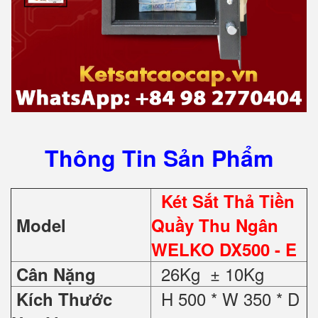
Thông Tin Sản Phẩm
Két Sắt Thả Tiền
Model
Quầy Thu Ngân
WELKO DX500 - E
26Kg ± 10Kg
Cân Nặng
H 500 * W 350 * D
Kích Thước