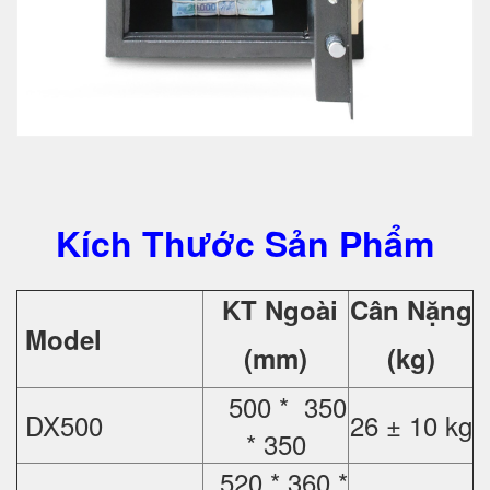
Kích Thước Sản Phẩm
KT Ngoài
Cân Nặng
Model
(mm)
(kg)
500 * 350
DX500
26 ± 10 kg
* 350
520 * 360 *