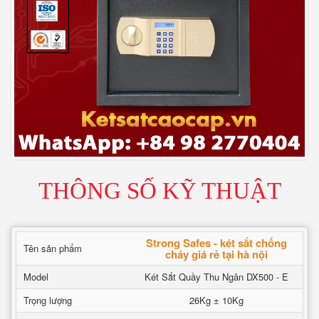
THÔNG SỐ KỸ THUẬT
Strong Safes - két sắt chống
Tên sản phẩm
cháy giá rẻ tại hà nội
Model
Két Sắt Quầy Thu Ngân DX500 - E
Trọng lượng
26Kg ± 10Kg