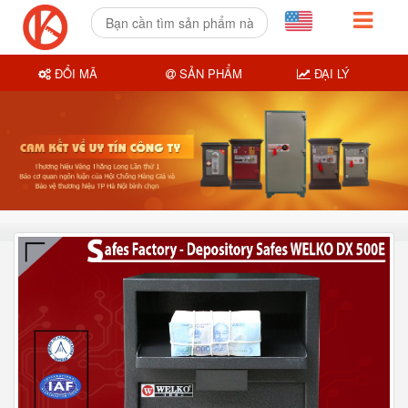
ĐỔI MÃ
SẢN PHẨM
ĐẠI LÝ