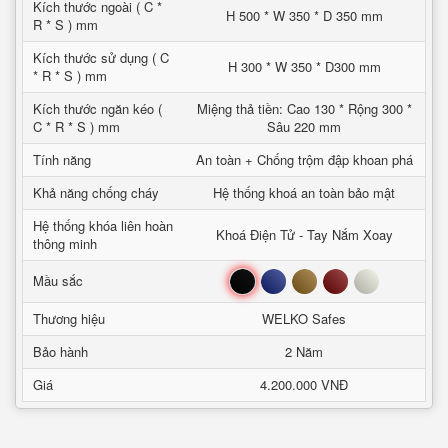
Kích thước ngoài ( C *
H 500 * W 350 * D 350 mm
R * S ) mm
Kích thước sử dụng ( C
H 300 * W 350 * D300 mm
* R * S ) mm
Kích thước ngăn kéo (
Miệng thả tiền: Cao 130 * Rộng 300 *
C * R * S ) mm
Sâu 220 mm
Tính năng
An toàn + Chống trộm đập khoan phá
Khả năng chống cháy
Hệ thống khoá an toàn bảo mật
Hệ thống khóa liên hoàn
Khoá Điện Tử - Tay Nắm Xoay
thông minh
Đen
Xanh
Nâu
Đỏ
Trắng
Mầu sắc
Thương hiệu
WELKO Safes
Bảo hành
2 Năm
Giá
4.200.000 VNĐ