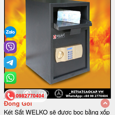
0982770404
Đóng Gói
Két Sắt WELKO sẽ được bọc bằng xốp
back