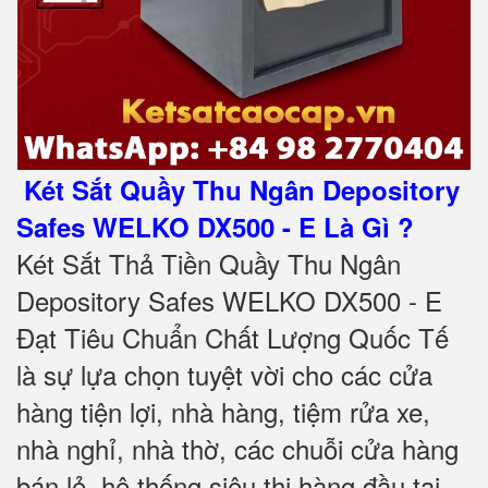
Két Sắt Quầy Thu Ngân Depository
Safes WELKO DX500 - E Là Gì ?
Két Sắt Thả Tiền Quầy Thu Ngân
Depository Safes WELKO DX500 - E
Đạt Tiêu Chuẩn Chất Lượng Quốc Tế
là sự lựa chọn tuyệt vời cho các cửa
hàng tiện lợi, nhà hàng, tiệm rửa xe,
nhà nghỉ, nhà thờ, các chuỗi cửa hàng
bán lẻ, hệ thống siêu thị hàng đầu tại