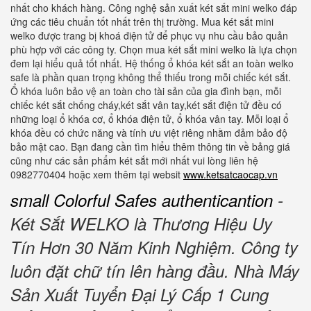
nhất cho khách hàng. Công nghệ sản xuất két sắt mini welko đáp
ứng các tiêu chuẩn tốt nhất trên thị trường. Mua két sắt mini
welko được trang bị khoá điện tử để phục vụ nhu cầu bảo quản
phù hợp với các công ty. Chọn mua két sắt mini welko là lựa chọn
đem lại hiểu quả tốt nhất. Hệ thống ổ khóa két sắt an toàn welko
safe là phần quan trọng không thể thiếu trong mỗi chiếc két sắt.
Ổ khóa luôn bảo vệ an toàn cho tài sản của gia đình bạn, mỗi
chiếc két sắt chống cháy,két sắt vân tay,két sắt điện tử đều có
những loại ổ khóa cơ, ổ khóa điện tử, ổ khóa vân tay. Mỗi loại ổ
khóa đều có chức năng và tính ưu việt riêng nhằm đảm bảo độ
bảo mật cao. Bạn đang cần tìm hiểu thêm thông tin về bảng giá
cũng như các sản phẩm két sắt mới nhất vui lòng liên hệ
0982770404 hoặc xem thêm tại websit
www.ketsatcaocap.vn
small Colorful Safes authenticantion
-
Két Sắt WELKO là Thương Hiệu Uy
Tín Hơn 30 Năm Kinh Nghiệm.
Công ty
luôn đặt chữ tín lên hàng đầu.
Nhà Máy
Sản Xuất Tuyển Đại Lý Cấp 1 Cung