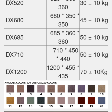
DX520
30 ± 10 kg
360
680 * 350 *
DX680
45 ± 10 kg
350
685 * 360 *
DX685
50 ± 10 kg
360
710 * 450
DX710
50 ± 10 kg
* 440
1200 * 455 *
DX1200
70 ± 10Kg
435