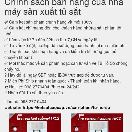
Chính sách bán hàng của nhà
máy sản xuất tủ sắt
✅
Cam kết sản phẩm chính hãng và mới 100%
✅ Cam kết chỉ mang đến cho khách hàng những sản phẩm tốt
nhất.
✅ Làm việc từ 7h đến 22h cả thứ 7,CN và ngày lễ
✅ Tư vấn kê đặt, hướng dẫn sử dụng, bảo hành tại nhà miễn phí.
✅ Thanh toán khi nhận hàng và đã kiểm tra kĩ lưỡng (có thể
chuyển khoản)
✅ Mọi thắc mắc về sản phẩm hoặc cần tư vấn về Tủ Hồ Sơ chống
cháy nổ.
? Hãy để lại ngay SĐT hoặc IBOX trực tiếp để được tư vấn.
? Miễn Phí Ship nhanh toàn quốc - Thanh toán khi nhận hàng.
☎️ Hotline: 098 2770404 Phục vụ 24/24?
? Nhận đặt Tủ sắt theo yêu cầu.
Liên hệ: 098.277.0404
website:
https://ketsatcaocap.vn/san-pham/tu-ho-so