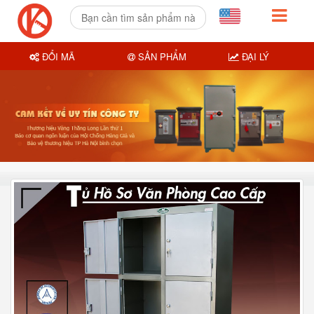
ĐỔI MÃ
SẢN PHẨM
ĐẠI LÝ