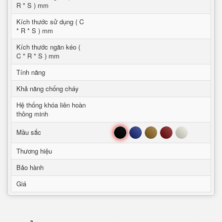
R * S ) mm
Kích thước sử dụng ( C
* R * S ) mm
Kích thước ngăn kéo (
C * R * S ) mm
Tính năng
Khả năng chống cháy
Hệ thống khóa liên hoàn
thông minh
Đen
Xanh
Nâu
Đỏ
Trắng
Mầu sắc
Thương hiệu
Bảo hành
Giá